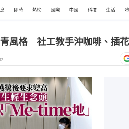
息
即時
熱榜
國際
中國
科技
生活
體
青風格 社工教手沖咖啡、插花
07