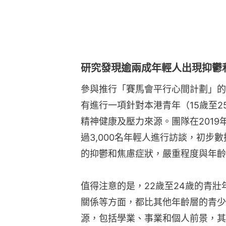
過3,000名年輕人進行訪談，初步
的抑鬱和焦慮症狀，嚴重程度與年齡
值得注意的是，22歲至24歲的青
關係等方面，都比其他年齡層的青少
源，包括學業、事業和個人前景，其
感到更多困擾。此外，青壯年亦比較
研究團隊認為，配合青壯年繁忙日程
支援或輔導，家人和朋友給予關心，
等，都有助面對情緒困擾的年輕人走
機」問卷，用以評估青少年的心理狀
導。