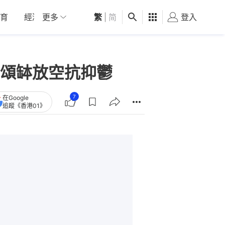
育
經濟
更多
01深圳
繁
觀點
|
简
健康
好食玩飛
登入
女
頌缽放空抗抑鬱
7
在Google
追蹤《香港01》