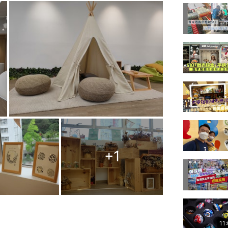
+
1
11