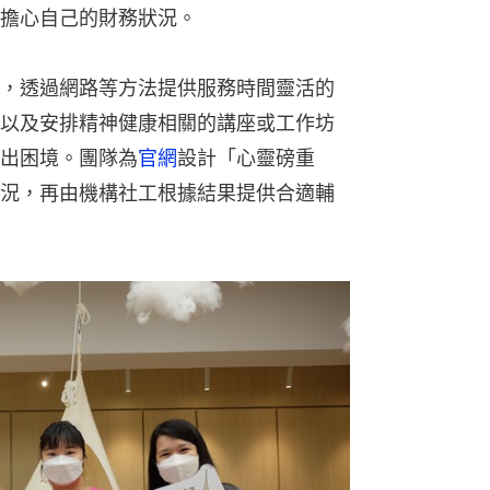
港元，以跨界別方式聯同六間非牟利機構和香港大學，推行「賽