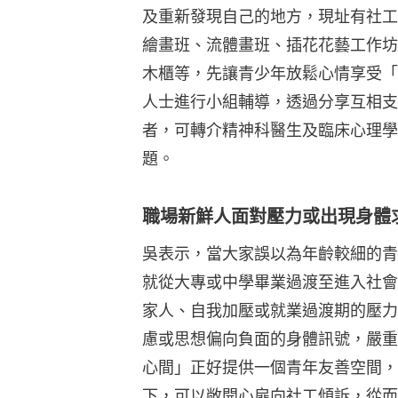
及重新發現自己的地方，現址有社工
繪畫班、流體畫班、插花花藝工作坊
木櫃等，先讓青少年放鬆心情享受「M
人士進行小組輔導，透過分享互相支
者，可轉介精神科醫生及臨床心理學
題。
職場新鮮人面對壓力或出現身體
吳表示，當大家誤以為年齡較細的青
就從大專或中學畢業過渡至進入社會
家人、自我加壓或就業過渡期的壓力
慮或思想偏向負面的身體訊號，嚴重
心間」正好提供一個青年友善空間，
下，可以敞開心扉向社工傾訴，從而