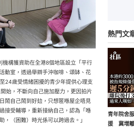
熱門文
利機構獲資助在全港8個地區設立「平行
活動室，透過舉辧手沖咖啡、頌缽、花
2至24歲受情緒困擾的青少年提供心理支
五開始，不斷向自己施加壓力，更因拍片
日鬧自己鬧到好攰，只想匿喺屋企唔見
過接受輔導，重新接納自己，認為「喺
青年院舍
助，（困難）時光係可以跨過去。」
援 冀增