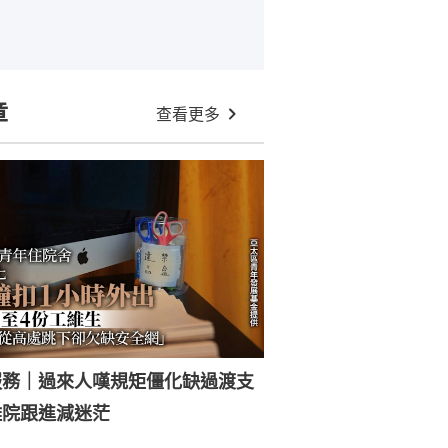
章
查看更多
服務｜過來人嘆規矩僵化缺過渡支
離院跟進減迷茫