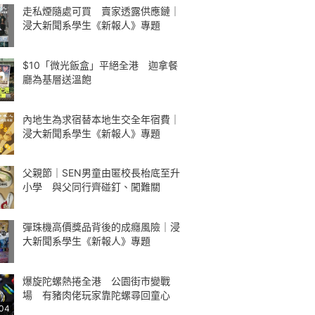
走私煙隨處可買 賣家透露供應鏈｜
浸大新聞系學生《新報人》專題
$10「微光飯盒」平絕全港 迦拿餐
廳為基層送溫飽
內地生為求宿替本地生交全年宿費｜
浸大新聞系學生《新報人》專題
父親節｜SEN男童由匿校長枱底至升
小學 與父同行齊碰釘、闖難關
彈珠機高價獎品背後的成癮風險｜浸
大新聞系學生《新報人》專題
爆旋陀螺熱捲全港 公園街市變戰
場 有豬肉佬玩家靠陀螺尋回童心
:04