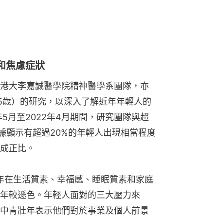
數據顯示有超過20%的年輕人出現相當程度
成正比。
壯年在生活質素、幸福感、睡眠質素和家庭
年較遜色。年輕人面對的三大壓力來
中青壯年表示他們對於事業及個人前景
擔心自己的財務狀況。
，透過網路等方法提供服務時間靈活的
以及安排精神健康相關的講座或工作坊
出困境。團隊為
官網
設計「心靈磅重
況，再由機構社工根據結果提供合適輔