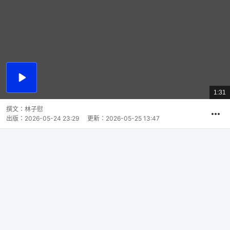
播
放
1:31
總
影
共
片
時
撰文：
林子慰
間
出版：
2026-05-24 23:29
更新：
2026-05-25 13:47