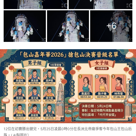
+
6
12位在初賽勝出健兒，5月25日凌晨0時0分在長洲北帝廟爭奪今年包山王包山后
殊。( AI製圖片）