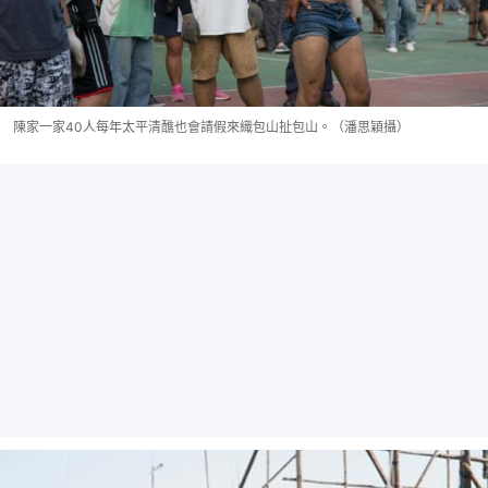
陳家一家40人每年太平清醮也會請假來織包山扯包山。（潘思穎攝）