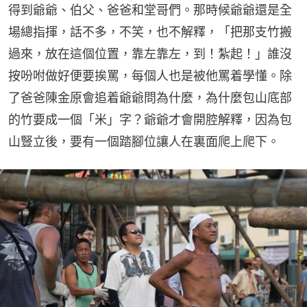
得到爺爺、伯父、爸爸和堂哥們。那時候爺爺還是全
場總指揮，話不多，不笑，也不解釋，「把那支竹搬
過來，放在這個位置，靠左靠左，到！紮起！」誰沒
按吩咐做好便要挨罵，每個人也是被他罵着學懂。除
了爸爸陳金原會追着爺爺問為什麼，為什麼包山底部
的竹要成一個「米」字？爺爺才會開腔解釋，因為包
山豎立後，要有一個踏腳位讓人在裏面爬上爬下。