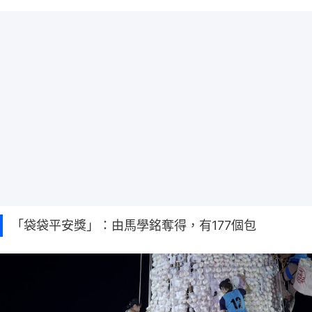
「袋袋平安獎」：由馬學銘奪得，有177個包