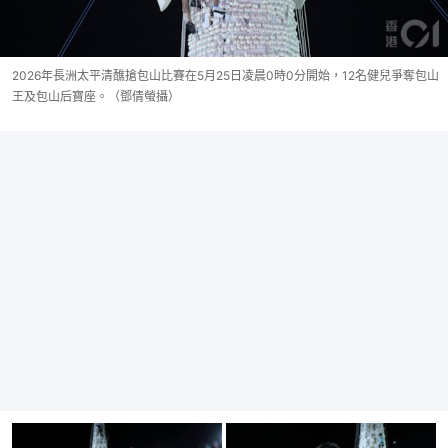
2026年長洲太平清醮搶包山比賽在5月25日凌晨0時0分開始，12名健兒爭奪包山
王及包山后寶座。（鄧倩螢攝）