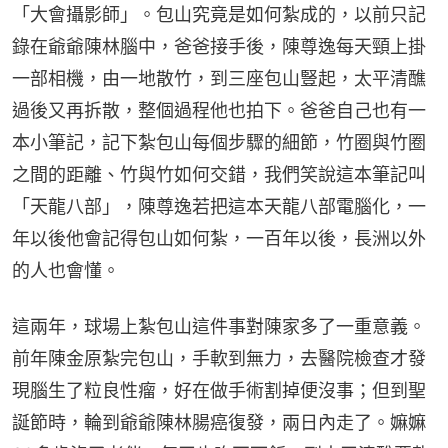
「大會攝影師」。包山究竟是如何紮成的，以前只記
錄在爺爺陳林腦中，爸爸接手後，陳尊逸每天頸上掛
一部相機，由一地散竹，到三座包山豎起，太平清醮
過後又再拆散，整個過程他也拍下。爸爸自己也有一
本小筆記，記下紮包山每個步驟的細節，竹圈與竹圈
之間的距離、竹與竹如何交錯，我們笑說這本筆記叫
「天龍八部」，陳尊逸若把這本天龍八部電腦化，一
年以後他會記得包山如何紮，一百年以後，長洲以外
的人也會懂。
這兩年，球場上紮包山這件事對陳家多了一重意義。
前年陳金原紮完包山，手軟到無力，去醫院檢查才發
現腦生了粒良性瘤，好在做手術割掉便沒事；但到聖
誕節時，輪到爺爺陳林腸癌復發，兩日內走了。嫲嫲