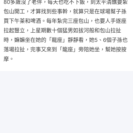
80多歲沒了老伴，每天也吃不下飯，到太平清醮要紮
包山開工，才算找到些事幹，就算只是在球場幫子孫
買下午茶和啤酒。每年紮完三座包山，也要人手逐座
拉起豎立，上星期數十個猛男如拔河般和包山拉扯
時，嫲嫲坐在她的「龍座」靜靜看，她5、6個子孫也
落場拉扯，完事又來到「龍座」旁陪她坐，幫她按按
摩。