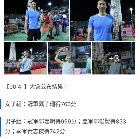
+
3
【00:41】大會公布結果：
女子組：冠軍龔子珊得760分
男子組：冠軍郭嘉明得999分；亞軍郭俊賢得853
分；季軍黃志傑得742分