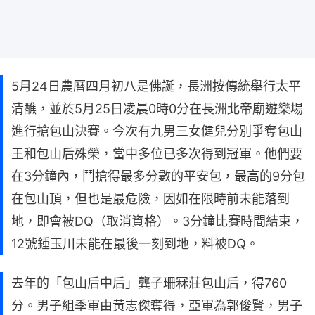
5月24日農曆四月初八是佛誕，長洲按傳統舉行太平
清醮，並於5月25日凌晨0時0分在長洲北帝廟遊樂場
進行搶包山決賽。今次有九男三女健兒分別爭奪包山
王和包山后殊榮，當中多位已多次得到冠軍。他們要
在3分鐘內，鬥搶得最多分數的平安包，最高的9分包
在包山頂，但也是最危險，因如在限時前未能落到
地，即會被DQ（取消資格）。3分鐘比賽時間結束，
12號鍾玉川未能在最後一刻到地，料被DQ。
去年的「包山后中后」龔子珊冧莊包山后，得760
分。男子組季軍由黃志傑奪得，亞軍為郭俊賢，男子