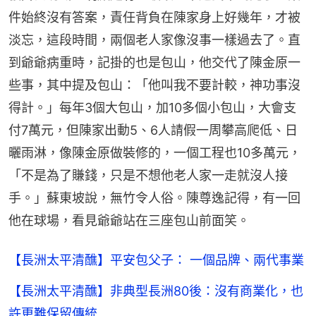
件始終沒有答案，責任背負在陳家身上好幾年，才被
淡忘，這段時間，兩個老人家像沒事一樣過去了。直
到爺爺病重時，記掛的也是包山，他交代了陳金原一
些事，其中提及包山：「他叫我不要計較，神功事沒
得計。」每年3個大包山，加10多個小包山，大會支
付7萬元，但陳家出動5、6人請假一周攀高爬低、日
曬雨淋，像陳金原做裝修的，一個工程也10多萬元，
「不是為了賺錢，只是不想他老人家一走就沒人接
手。」蘇東坡說，無竹令人俗。陳尊逸記得，有一回
他在球場，看見爺爺站在三座包山前面笑。
【長洲太平清醮】平安包父子： 一個品牌、兩代事業
【長洲太平清醮】非典型長洲80後：沒有商業化，也
許更難保留傳統