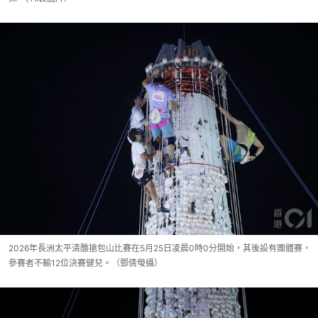
2026年長洲太平清醮搶包山比賽在5月25日凌晨0時0分開始，其後設有團體賽，
參賽者不輸12位決賽健兒。（鄧倩螢攝）