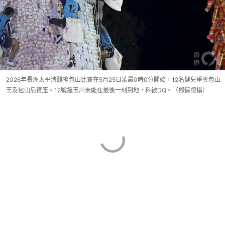
2026年長洲太平清醮搶包山比賽在5月25日凌晨0時0分開始，12名健兒爭奪包山
王及包山后寶座。12號鍾玉川未能在最後一刻到地，料被DQ。（鄧倩螢攝）