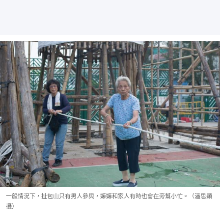
一般情況下，扯包山只有男人參與，嫲嫲和家人有時也會在旁幫小忙。（潘思穎
攝）