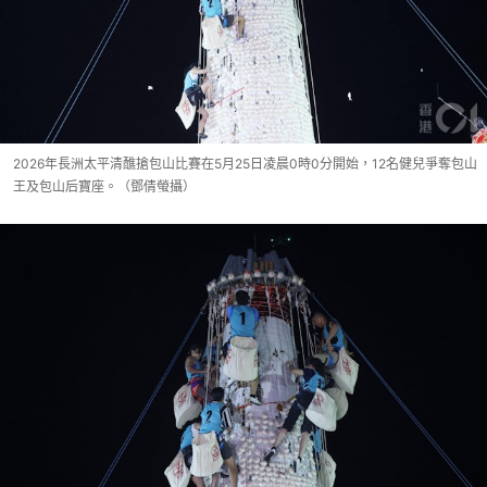
2026年長洲太平清醮搶包山比賽在5月25日凌晨0時0分開始，12名健兒爭奪包山
王及包山后寶座。（鄧倩螢攝）