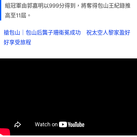
組冠軍由郭嘉明以999分得到，將奪得包山王紀錄推
高至11屆。
搶包山｜包山后龔子珊衛冕成功 祝太空人黎家盈好
好享受旅程