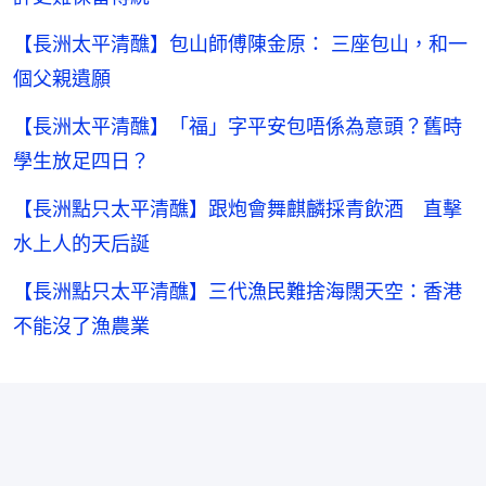
【長洲太平清醮】包山師傅陳金原： 三座包山，和一
個父親遺願
【長洲太平清醮】「福」字平安包唔係為意頭？舊時
學生放足四日？
【長洲點只太平清醮】跟炮會舞麒麟採青飲酒 直擊
水上人的天后誕
【長洲點只太平清醮】三代漁民難捨海闊天空：香港
不能沒了漁農業