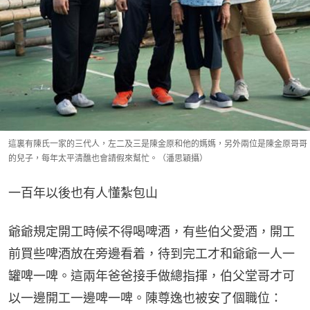
這裏有陳氏一家的三代人，左二及三是陳金原和他的媽媽，另外兩位是陳金原哥哥
的兒子，每年太平清醮也會請假來幫忙。（潘思穎攝）
一百年以後也有人懂紮包山
爺爺規定開工時候不得喝啤酒，有些伯父愛酒，開工
前買些啤酒放在旁邊看着，待到完工才和爺爺一人一
罐啤一啤。這兩年爸爸接手做總指揮，伯父堂哥才可
以一邊開工一邊啤一啤。陳尊逸也被安了個職位：