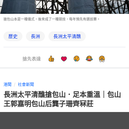
搶包山本是一種儀式，後來成了一種競技，每年預先有選拔賽。
歷史
長洲
長洲太平清醮
搶先表達
港聞
社會新聞
長洲太平清醮搶包山．足本重溫｜包山
王郭嘉明包山后龔子珊齊冧莊