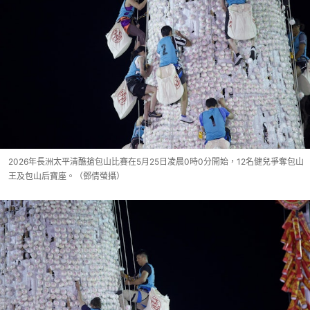
2026年長洲太平清醮搶包山比賽在5月25日凌晨0時0分開始，12名健兒爭奪包山
王及包山后寶座。（鄧倩螢攝）