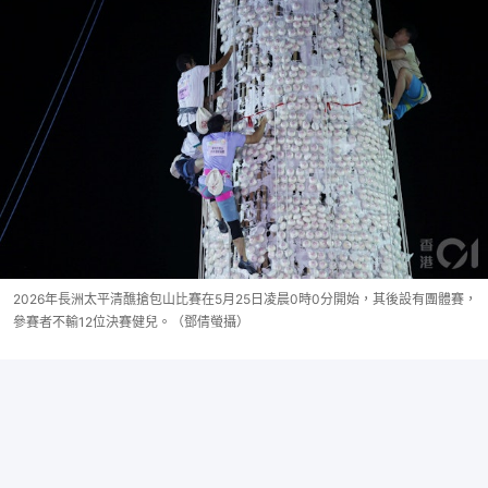
2026年長洲太平清醮搶包山比賽在5月25日凌晨0時0分開始，其後設有團體賽，
參賽者不輸12位決賽健兒。（鄧倩螢攝）