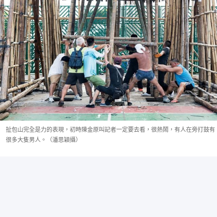
扯包山完全是力的表現，初時陳金原叫記者一定要去看，很熱鬧，有人在旁打鼓有
很多大隻男人。（潘思穎攝）