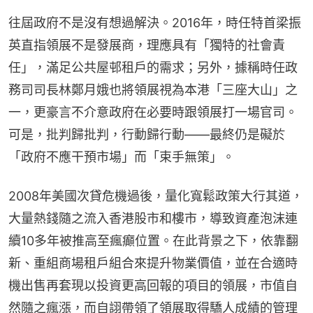
往屆政府不是沒有想過解決。2016年，時任特首梁振
英直指領展不是發展商，理應具有「獨特的社會責
任」，滿足公共屋邨租戶的需求；另外，據稱時任政
務司司長林鄭月娥也將領展視為本港「三座大山」之
一，更豪言不介意政府在必要時跟領展打一場官司。
可是，批判歸批判，行動歸行動——最終仍是礙於
「政府不應干預市場」而「束手無策」。
2008年美國次貸危機過後，量化寬鬆政策大行其道，
大量熱錢隨之流入香港股市和樓市，導致資產泡沫連
續10多年被推高至瘋癲位置。在此背景之下，依靠翻
新、重組商場租戶組合來提升物業價值，並在合適時
機出售再套現以投資更高回報的項目的領展，市值自
然隨之瘋漲，而自詡帶領了領展取得驕人成績的管理