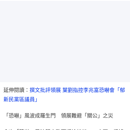
延伸閱讀：
撰文批評領展 葉劉指控李兆富恐嚇會「郁
新民黨區議員」
「恐嚇」風波成羅生門　領展難避「關公」之災