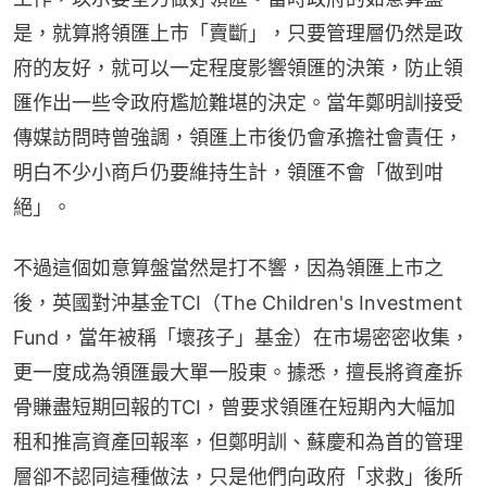
是，就算將領匯上市「賣斷」，只要管理層仍然是政
府的友好，就可以一定程度影響領匯的決策，防止領
匯作出一些令政府尷尬難堪的決定。當年鄭明訓接受
傳媒訪問時曾強調，領匯上市後仍會承擔社會責任，
明白不少小商戶仍要維持生計，領匯不會「做到咁
絕」。
不過這個如意算盤當然是打不響，因為領匯上市之
後，英國對沖基金TCI（The Children's Investment 
Fund，當年被稱「壞孩子」基金）在市場密密收集，
更一度成為領匯最大單一股東。據悉，擅長將資產拆
骨賺盡短期回報的TCI，曾要求領匯在短期內大幅加
租和推高資產回報率，但鄭明訓、蘇慶和為首的管理
層卻不認同這種做法，只是他們向政府「求救」後所