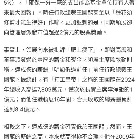
5%），「確保一分一毫的支出能為基金單位持有人帶
來最大回報」。時任行政總裁王國龍甚至以「種花須
修剪才能生得好」作喻。更加諷刺的是，同期領展卻
向管理層派發市值超過2億元的股票獎勵。
事實上，領展向來被批評「肥上瘦下」，即對高層和
董事派發過於豐厚的薪金和獎金。領展主席歐敦勤則
稱，連成德的薪酬「明顯低過前任」前任行政總裁王
國龍。據統計，有「打工皇帝」之稱的王國龍在2024
年總收入高達7,809萬元，僅次於長實主席李澤鉅的1
億元；而他任職領展16年間，合共收取的總薪酬累計
達到8.4億元。
相較之下，連成德的薪金確實低於王國龍；然而，王
國龍的薪酬之高，本來就高得極不合理。他在2009年