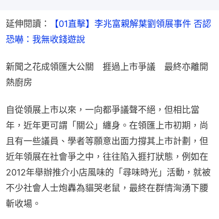
延伸閱讀：
【01直擊】李兆富親解葉劉領展事件 否認
恐嚇：我無收錢遊說
新聞之花成領匯大公關　捱過上市爭議　最終亦離開
熱廚房
自從領展上市以來，一向都爭議聲不絕，但相比當
年，近年更可謂「關公」纏身。在領匯上市初期，尚
且有一些議員、學者等願意出面力撐其上市計劃，但
近年領展在社會爭之中，往往陷入捱打狀態，例如在
2012年舉辦推介小店風味的「尋味時光」活動，就被
不少社會人士炮轟為貓哭老鼠，最終在群情洶湧下腰
斬收場。