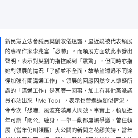
新民黨立法會議員葉劉淑儀透露，最近疑被代表領展
的專欄作家李兆富「恐嚇」。而領展方面就此事發出
聲明，表示對葉劉的指控感到「震驚」，但同時亦指
她對領展的情況「了解並不全面，故希望透過不同途
徑加強有關溝通工作」。領展的回應固然令人懷疑所
謂的「溝通工作」是甚麼一回事，加上有其他黨派議
員亦站出來「Me Too」，表示也曾遇過類似情況，
令今次「恐嚇」風波充滿黑人問號。事實上，領展近
年可謂「關公」纏身，一舉一動都屢爆爭議，曾任領
展（當年仍叫領匯）大公關的新聞之花繆美詩，當年