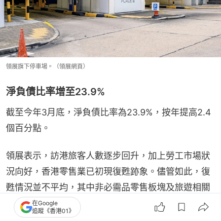
領展旗下停車場。（領展網頁）
淨負債比率增至23.9%
截至今年3月底，淨負債比率為23.9%，按年提高2.4
個百分點。
領展表示，訪港旅客人數逐步回升，加上勞工市場狀
況向好，香港零售業已初現復甦跡象。儘管如此，復
甦情況並不平均，其中非必需品零售板塊及旅遊相關
類別的復甦勢頭最為強勁，而必需品銷售的增長則較
在Google
追蹤《香港01》
為溫和。年內，來自中國內地電商平台的競爭壓力持