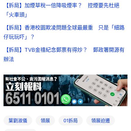
【拆局】加煙草稅一倍降吸煙率？ 控煙要先杜絕
「火車頭」
【拆局】香港校園欺凌問題全球最嚴重 只是「細路
仔玩玩吓」？
【拆局】TVB金禧紀念郵票有得炒？ 郵政署開源有
辦法
葉劉淑儀
領展
01拆局
領展迫遷