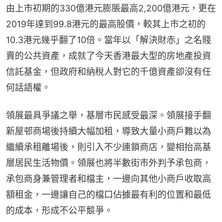
由上市初期的330億港元膨脹最高2,200億港元，更在
2019年達到99.8港元的最高股價，較其上市之初的
10.3港元幾乎翻了10倍。當年以「解決財赤」之名賤
賣的公共資產，成就了今天香港最大型的房地產投資
信託基金，但政府和納稅人對它的千億資產卻沒有任
何話語權。
領展最具爭議之舉，基層市民感受最深。領展接手翻
新屋邨商場後持續大幅加租，導致大量小商戶難以為
繼續承租離場後，則引入不少連鎖商店，變相抬高基
層居民生活物價。領展也將半數街市外判予承包商，
承包商身兼管理者和檔主，一邊向其他小商戶收取高
額租金，一邊讓自己的檔口佔據最有利的位置和最低
的成本，形成不公平競爭。