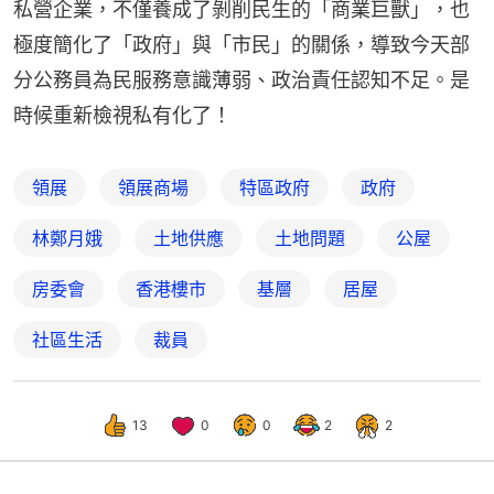
私營企業，不僅養成了剝削民生的「商業巨獸」，也
極度簡化了「政府」與「市民」的關係，導致今天部
分公務員為民服務意識薄弱、政治責任認知不足。是
時候重新檢視私有化了！
領展
領展商場
特區政府
政府
林鄭月娥
土地供應
土地問題
公屋
房委會
香港樓市
基層
居屋
社區生活
裁員
13
0
0
2
2