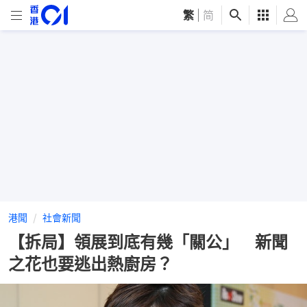
繁
|
简
港聞
社會新聞
【拆局】領展到底有幾「關公」 新聞
之花也要逃出熱廚房？