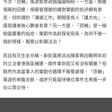
今次「恐嚇」風波惹來政圈議論紛紛，一方面，根據
領展的回應，領展管理層的確對葉劉的批評頗有意
見，但所謂的「溝通工作」期間是有人「講大咗」，
還是講者無心聽者有意？另一方面，「恐嚇」是一個
相當嚴重的指控，葉劉作為前保安局長，為何不做一
個好榜樣，報警以彰顯法治？
而且有花生友亦稱，新民黨將派出陳家珮出戰明年初
的立法會港島區補選，兩件事到底又有沒有關連？但
既然作為當事人的葉劉也選擇不報警處理，「恐嚇」
風波的來龍去脈，或許只能留待幾位事件主角進一步
向公眾交待。