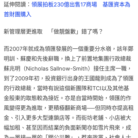
延伸閱讀：
領展拍板230億出售17商場　基匯資本為
首財團購入
新管理層更進取　「做靚盤數」錯了嗎？
而2007年就成為領匯發展的一個重要分水嶺，該年鄭
明訓、蘇慶和先後辭職，換上了前置地集團行政總裁
蘇兆明（Nicholas Sallnow-Smith）接任主席一職，
到了2009年初，投資銀行出身的王國龍則成為了領匯
的行政總裁，當時有說這個新團隊和TCI以及其他基
金股東的取態較為接近。亦是自當時開始，領匯的作
風變得更為進取，更積極翻新商場──但同時亦提高租
金、引入更多大型連鎖店等。而街坊老鋪、小店被大
幅加租、甚至因而結業的負面新聞亦如雪片飛來，成
為一單接一單的「關公災難」，惹來政黨、社會人士