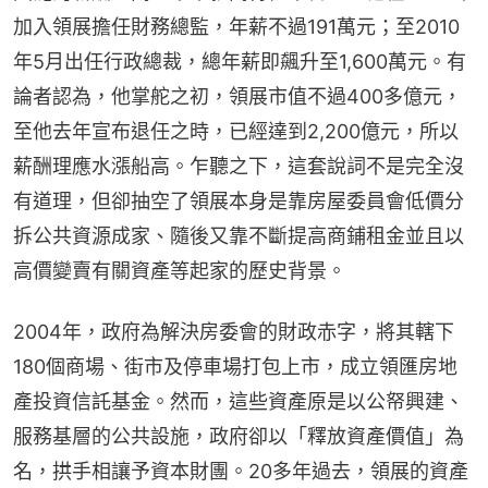
加入領展擔任財務總監，年薪不過191萬元；至2010
年5月出任行政總裁，總年薪即飆升至1,600萬元。有
論者認為，他掌舵之初，領展市值不過400多億元，
至他去年宣布退任之時，已經達到2,200億元，所以
薪酬理應水漲船高。乍聽之下，這套說詞不是完全沒
有道理，但卻抽空了領展本身是靠房屋委員會低價分
拆公共資源成家、隨後又靠不斷提高商鋪租金並且以
高價變賣有關資產等起家的歷史背景。
2004年，政府為解決房委會的財政赤字，將其轄下
180個商場、街市及停車場打包上市，成立領匯房地
產投資信託基金。然而，這些資產原是以公帑興建、
服務基層的公共設施，政府卻以「釋放資產價值」為
名，拱手相讓予資本財團。20多年過去，領展的資產