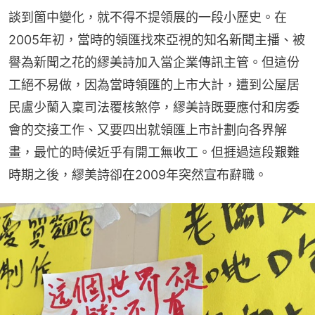
談到箇中變化，就不得不提領展的一段小歷史。在
2005年初，當時的領匯找來亞視的知名新聞主播、被
譽為新聞之花的繆美詩加入當企業傳訊主管。但這份
工絕不易做，因為當時領匯的上市大計，遭到公屋居
民盧少蘭入稟司法覆核煞停，繆美詩既要應付和房委
會的交接工作、又要四出就領匯上市計劃向各界解
畫，最忙的時候近乎有開工無收工。但捱過這段艱難
時期之後，繆美詩卻在2009年突然宣布辭職。