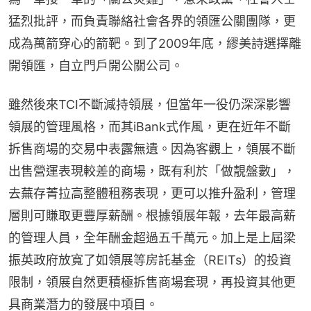
猛烈批評，而負責聯絡社會各界的領匯公關團隊，更
成為萬箭穿心的箭靶。到了2009年底，繆美詩選擇離
開領匯，自立門戶開公關公司。
雖然後來TCI不斷減持領展，但當年一役仍深深影響
領展的管理風格，而其iBank式作風，更在近年不斷
拆售商場的交易中表露無遺。因為客觀上，領展不斷
出售營運表現較差的商場，既有利於「做靚盤數」，
去蕪存菁拉高整體租務表現，更可以推升盈利，管理
層則可賺取更豐厚薪酬。根據領展年報，去年最高薪
的管理人員，全年酬金超過五千萬元。加上是上屆梁
振英政府放寬了如領展等房託基金（REITs）的投資
限制，領展自然更積極拆售商場套現，再投資其他更
具商業潛力的發展中項目。