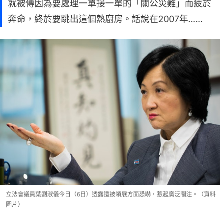
就被傳因為要處理一單接一單的「關公災難」而疲於
奔命，終於要跳出這個熱廚房。話說在2007年……
立法會議員葉劉淑儀今日（6日）透露遭被領展方面恐嚇，惹起廣泛關注。（資料
圖片）