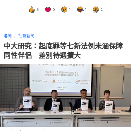
6
0
1
1
2
港聞
社會新聞
中大研究：起底罪等七新法例未涵保障
同性伴侶 差別待遇擴大