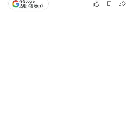
在Google
追蹤《香港01》
撰文：
董素琛
出版：
2026-01-13 18:37
更新：
2026-01-13 18:50
《同性伴侶關係登記條例草案》去年遭立法會大比數
否決，令社會關注同性伴侶權益。香港中文大學性別