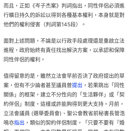
而且，正如《岑子杰案》判詞指出，同性伴侶必須進
行曠日持久的訴訟以得到各種基本權利，本身就是對
他們的權利侵害（判詞第145段）。
面對上述問題，不論是以行政手段處理還是重啟立法
進程，政府始終有責任找出解決方案，以承認和保障
同性伴侶的權利。
值得留意的是，雖然立法會早前否決了政府提出的草
案，但有不少論者甚至議員曾
提出
，若果跳出「同性
關係」的框架，建立不分性向的「生活夥伴」或「契
約伴侶」制度，這樣或許能夠得到更大支持。月前，
立法會議員 (選舉委員會)、聖公會教省前秘書長管浩
鳴亦
指出
，類似的契約伴侶制度，「只要不要有『婚