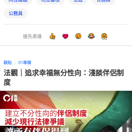
公務員
搶先表達
觀點
01專欄
法觀｜追求幸福無分性向：淺談伴侶制
度