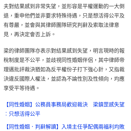
夫對結果感到非常失望，並形容是平權運動的一大倒
退，重申他們並非要求特殊待遇，只是想活得公平及
有尊嚴，並會與其律師團隊研究判辭及索取法律意
見，再決定會否上訴。
梁的律師團隊亦表示對結果感到失望，明言現時的報
稅制度是不公平，並歧視同性婚姻伴侶，其中律師帝
理邁批評裁決猶如為反平權份子打下強心針，又指裁
決違反國際人權法，並認為不論性別及性傾向，均應
享受平等待遇。
【同性婚姻】公務員事務局歡迎裁決 梁鎮罡感失望
︰只想活得公平
【同性婚姻．判辭解讀】入境主任爭配偶兩福利均敗