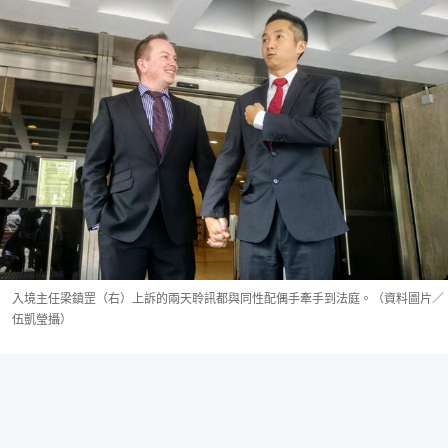
入境主任梁鎮罡（右）上訴的兩天聆訊都與同性配偶手牽手到法庭。（資料圖片／
伍凱瑩攝）