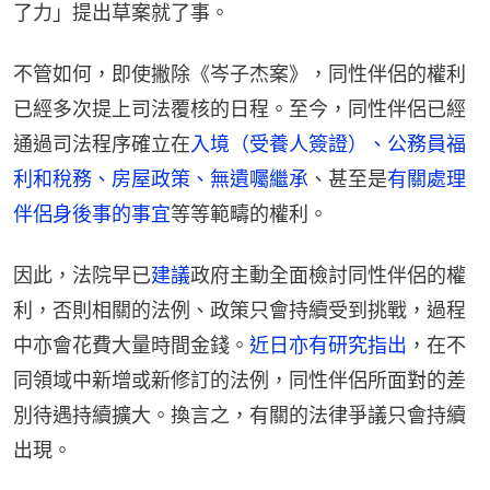
了力」提出草案就了事。
不管如何，即使撇除《岑子杰案》，同性伴侶的權利
已經多次提上司法覆核的日程。至今，同性伴侶已經
通過司法程序確立在
入境（受養人簽證）、公務員福
利和稅務、房屋政策、無遺囑繼承
、甚至是
有關處理
伴侶身後事的事宜
等等範疇的權利。
因此，法院早已
建議
政府主動全面檢討同性伴侶的權
利，否則相關的法例、政策只會持續受到挑戰，過程
中亦會花費大量時間金錢。
近日亦有研究指出
，在不
同領域中新增或新修訂的法例，同性伴侶所面對的差
別待遇持續擴大。換言之，有關的法律爭議只會持續
出現。