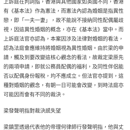
上訴庭在判詞指，香港與其他國家如英國不同，香港
有《基本法》作為憲法，而憲法內認為婚姻是指異性
戀，即「一夫一妻」，故不能說不接納同性配偶屬歧
視，因這異性婚姻的概念，亦在《基本法》當中。而
上訴庭法官亦認為，本案因涉及法律對婚姻的看法，
認為法庭會應維持將婚姻視為異性婚姻。由於梁的申
請，觸及到要改變這核心觀念的看法，故裁定梁原先
的兩項申請，即就公務員配偶的福利，及同性伴侶能
否以配偶身份報稅，均不應成立。但法官亦提到，這
種對婚姻的觀念，有朝一日可能會改變，到時法庭亦
可能因而會有不同的裁決。
梁發聲明指對裁決感失望
梁鎮罡透過代表他的帝理何律師行發聲明指，他與丈