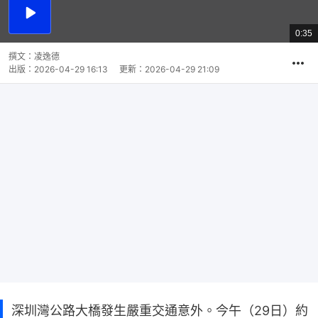
播
放
0:35
總
影
共
片
時
撰文：
凌逸德
間
出版：
2026-04-29 16:13
更新：
2026-04-29 21:09
深圳灣公路大橋發生嚴重交通意外。今午（29日）約