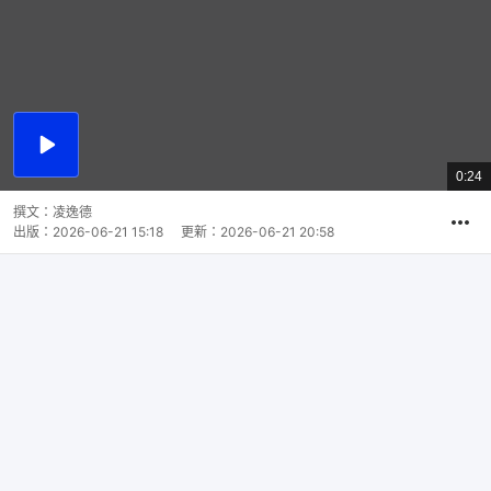
播
放
0:24
總
影
共
片
時
撰文：
凌逸德
間
出版：
2026-06-21 15:18
更新：
2026-06-21 20:58