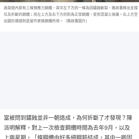
高架道內部有三條預應力鋼纜，其中左下方的一條為因鏽蝕斷裂，路政署移出支撐
位及折斷的鋼纜；而左上方及右下方的則為正常鋼纜，受到混凝土保護。右上方空
出圓形通道則是留作更換鋼纜所用。（路政署圖片)
當被問到鏽蝕並非一朝造成，為何折斷了才發現？陳
派明解釋，對上一次檢查鋼纜時間為去年9月，以及
上兩星期，「條鋼纜由好多細鋼筋結成，其中一啲因