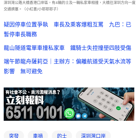
深圳灣公路大橋香港口岸區，有4輛的士及一輛私家車相撞，大橋往深圳方向一度
交通擠塞。（小紅書/小耶耶耶子）
疑因停車位置爭執 車長及乘客爆粗互罵 九巴：已
暫停車長職務
龍山隧道電單車撞私家車 鐵騎士失控撞壆四肢受傷
端午節龍舟薩莉亞｜主辦方：偏離航道受天氣水流等
影響 無可避免
突發
車禍
的士
深圳灣口岸