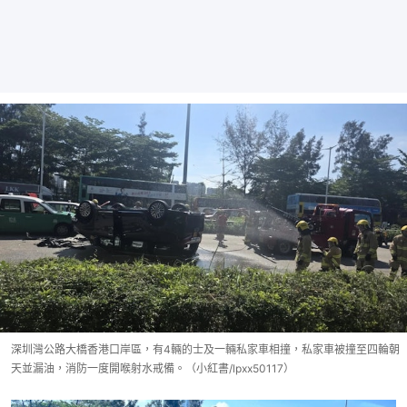
深圳灣公路大橋香港口岸區，有4輛的士及一輛私家車相撞，私家車被撞至四輪朝
天並漏油，消防一度開喉射水戒備。（小紅書/lpxx50117）