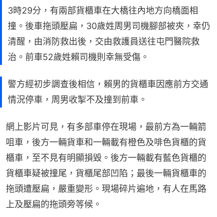
3時29分，有兩部貨櫃車在大橋往內地方向橋面相
撞。後車拖頭壓扁，30歲姓周男司機腳部被夾，幸仍
清醒，由消防救出後，交由救護員送往屯門醫院救
治。前車52歲姓賴司機則幸無受傷。
警方經初步調查後相信，賴男的貨櫃車因應前方交通
情況停車，周男收掣不及撞到前車。
網上影片可見，有多部車停在現場，最前方為一輛箭
咀車，後方一輛貨車和一輛載有橙色及啡色貨櫃的貨
櫃車，至不見有明顯損毀。後方一輛載有藍色貨櫃的
貨櫃車疑被撞尾，貨櫃尾部凹陷；最後一輛貨櫃車的
拖頭遭壓扁，嚴重變形。現場碎片遍地，有人在馬路
上及壓扁的拖頭旁等候。