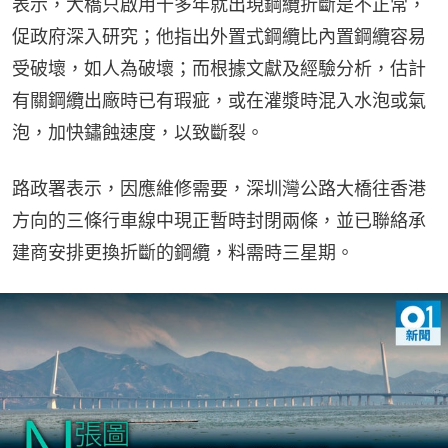
表示，大橋只啟用十多年就出現鋼纜折斷是不正常，
促政府深入研究；他指出外置式鋼纜比內置鋼纜容易
受破壞，如人為破壞；而根據文獻及經驗分析，估計
有關鋼纜出廠時已有瑕疵，或在灌漿時混入水泡或氣
泡，加快鏽蝕速度，以致斷裂。
路政署表示，因應維修需要，深圳灣公路大橋往香港
方向的三條行車線中現正暫時封閉兩條，並已聯絡承
建商安排更換折斷的鋼纜，料需時三星期。