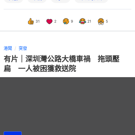
31
2
9
21
5
港聞
突發
有片｜深圳灣公路大橋車禍 拖頭壓
扁 一人被困獲救送院