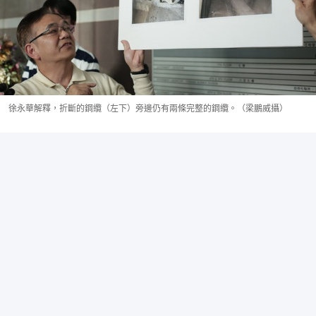
徐永華解釋，折斷的鋼纜（左下）旁邊仍有兩條完整的鋼纜。（梁鵬威攝）