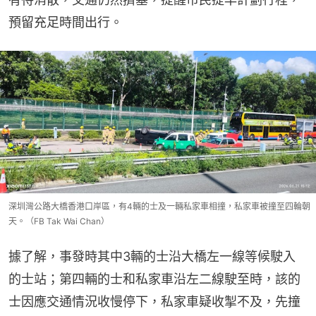
預留充足時間出行。
深圳灣公路大橋香港口岸區，有4輛的士及一輛私家車相撞，私家車被撞至四輪朝
天。（FB Tak Wai Chan）
據了解，事發時其中3輛的士沿大橋左一線等候駛入
的士站；第四輛的士和私家車沿左二線駛至時，該的
士因應交通情況收慢停下，私家車疑收掣不及，先撞