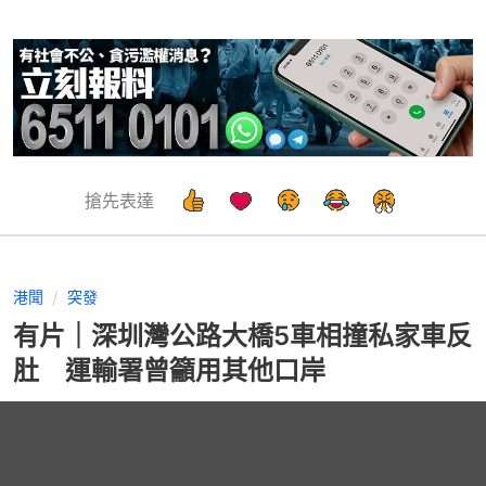
搶先表達
港聞
突發
有片｜深圳灣公路大橋5車相撞私家車反
肚 運輸署曾籲用其他口岸