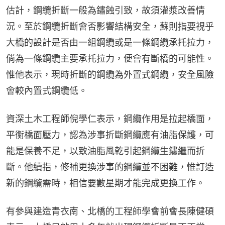
估計，鋼纜折斷一般為鏽蝕引致，故須灌漿改善情
況。至於鋼纜折斷會否影響結構安全，蘇則指要視乎
大橋的設計是否由一組鋼纜或是一條鋼纜承托拉力，
倘為一條鋼纜主要承托拉力，便會有斷橋的可能性。
惟他表示，現時折斷的鋼纜為外置式鋼纜，安全風險
會較內置式鋼纜低。
資深土木工程師倪學仁表示，鋼纜作用是拉起橋面，
平衡橋面壓力，認為涉事折斷鋼纜應有油脂保護，可
能是保養不足，以致油脂風乾引起鋼纜生鏽繼而折
斷。他續指，修補更換涉事的鋼纜並不困難，惟訂造
新的鋼纜需時，相信要數星期才能完成更換工作。
有參與建造青衣南、北橋的工程師學會前會長陳健碩