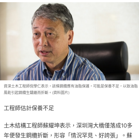
資深土木工程師倪學仁表示，該條鋼纜應有油脂保護，可能是保養不足，以致油脂
風乾引起鋼纜生鏽繼而折斷。(資料圖片)
工程師估計保養不足
土木結構工程師蘇耀坤表示，深圳灣大橋僅落成10多
年便發生鋼纜折斷，形容「情況罕見、好誇張」。蘇