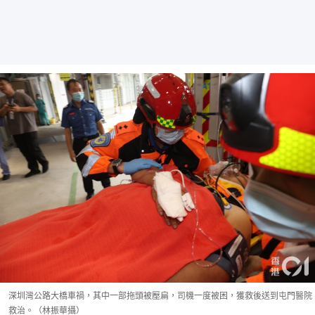
深圳灣公路大橋車禍，其中一部拖頭被壓扁，司機一度被困，獲救後送到屯門醫院
救治。（林振華攝）