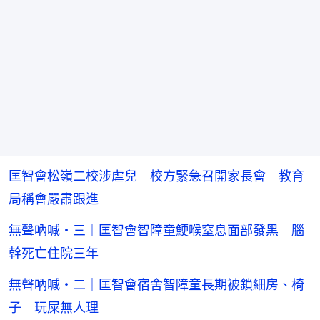
匡智會松嶺二校涉虐兒 校方緊急召開家長會 教育
局稱會嚴肅跟進
無聲吶喊・三｜匡智會智障童鯁喉窒息面部發黑 腦
幹死亡住院三年
無聲吶喊・二｜匡智會宿舍智障童長期被鎖細房、椅
子 玩屎無人理