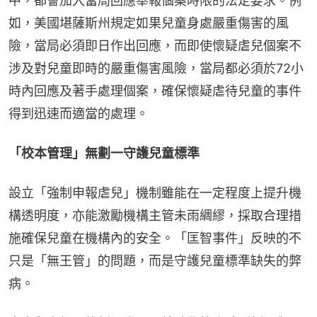
中，都會加入當局回應舉報個案時限的法定要求。例
如，美國堪薩斯州規定如果兒童身處嚴重傷害的風
險，當局必須即日作出回應，而即使懷疑虐兒個案不
涉及對兒童即時的嚴重傷害風險，當局都必須於72小
時內回應及著手處理個案，確保懷疑虐待兒童的事件
得到迅速而適當的處理。
「校本管理」無劃一守護兒童標準
設立「強制申報虐兒」機制雖能在一定程度上提升機
構透明度，亦能激勵機構主管未雨綢繆，採取合理措
施確保兒童在機構內的安全。「匡智事件」反映的不
只是「無王管」的問題，而是守護兒童標準缺失的弊
病。