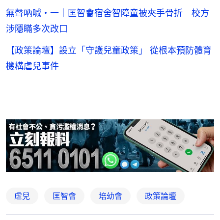
無聲吶喊・一｜匡智會宿舍智障童被夾手骨折 校方
涉隱瞞多次改口
【政策論壇】設立「守護兒童政策」 從根本預防體育
機構虐兒事件
虐兒
匡智會
培幼會
政策論壇