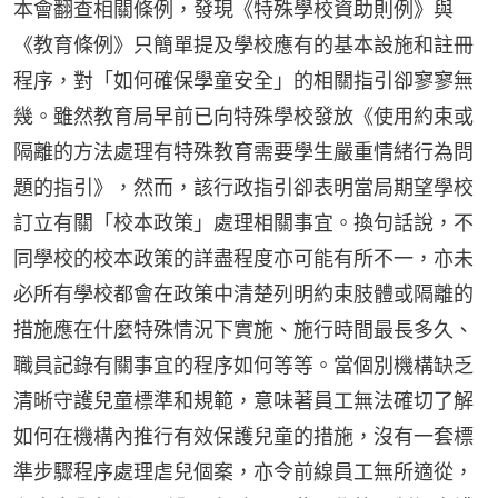
本會翻查相關條例，發現《特殊學校資助則例》與
《教育條例》只簡單提及學校應有的基本設施和註冊
程序，對「如何確保學童安全」的相關指引卻寥寥無
幾。雖然教育局早前已向特殊學校發放《使用約束或
隔離的方法處理有特殊教育需要學生嚴重情緒行為問
題的指引》，然而，該行政指引卻表明當局期望學校
訂立有關「校本政策」處理相關事宜。換句話說，不
同學校的校本政策的詳盡程度亦可能有所不一，亦未
必所有學校都會在政策中清楚列明約束肢體或隔離的
措施應在什麼特殊情況下實施、施行時間最長多久、
職員記錄有關事宜的程序如何等等。當個別機構缺乏
清晰守護兒童標準和規範，意味著員工無法確切了解
如何在機構內推行有效保護兒童的措施，沒有一套標
準步驟程序處理虐兒個案，亦令前線員工無所適從，