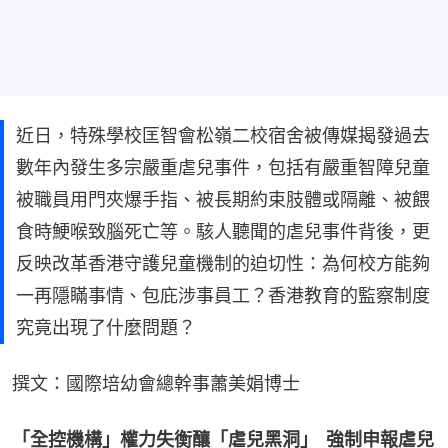
近日，特殊學校匡智會松嶺二校宿舍被傳媒揭發過去
數年內發生多宗嚴重虐兒事件，包括有嚴重智障兒童
被職員用門夾爆手指、被長期約束肢體或隔離、被餵
食時鯁喉致腦死亡等。駭人聽聞的虐兒事件背後，更
反映改革香港守護兒童機制的迫切性：為何校方能夠
一再隱瞞事情、包庇涉事員工？香港教育的監察制度
究竟出現了什麼問題？
撰文：國際培幼會總幹事蕭美娟博士
「全控機構」權力失衡釀「虐兒黑洞」  強制申報虐兒