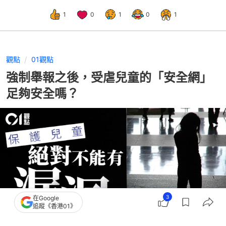
1
0
1
0
1
觀點
01觀點
強制舉報之後，受虐兒童的「安全網」
足夠安全嗎？
3
在Google
追蹤《香港01》