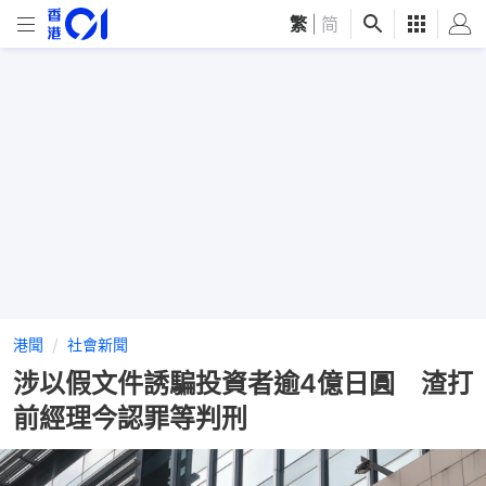
繁
|
简
港聞
社會新聞
涉以假文件誘騙投資者逾4億日圓 渣打
前經理今認罪等判刑