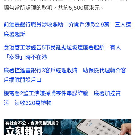
騙勾當所處理的款項，共約5,500萬港元。
前滙豐銀行職員涉收賄助中介開戶涉款2.9萬 三人遭
廉署起訴
食環管工涉誣告5市民亂拋垃圾遭廉署起訴 有人
「案發」時不在港
廉署控滙豐銀行3客戶經理收賄 助保險代理轉介客
戶插隊開設戶口
機電署2監工涉嫌採購零件串謀詐騙 廉署加控貪
污 涉收320萬禮物