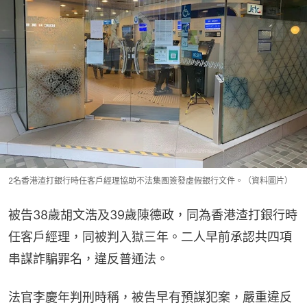
2名香港渣打銀行時任客戶經理協助不法集團簽發虛假銀行文件。（資料圖片）
被告38歲胡文浩及39歲陳德政，同為香港渣打銀行時
任客戶經理，同被判入獄三年。二人早前承認共四項
串謀詐騙罪名，違反普通法。
法官李慶年判刑時稱，被告早有預謀犯案，嚴重違反