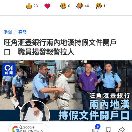
23
1
0
40
11
港聞
突發
旺角滙豐銀行兩內地漢持假文件開戶
口 職員揭發報警拉人
9
在Google
追蹤《香港01》