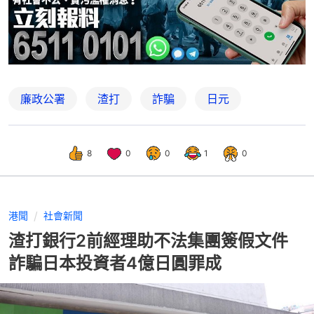
廉政公署
渣打
詐騙
日元
8
0
0
1
0
港聞
社會新聞
渣打銀行2前經理助不法集團簽假文件
詐騙日本投資者4億日圓罪成