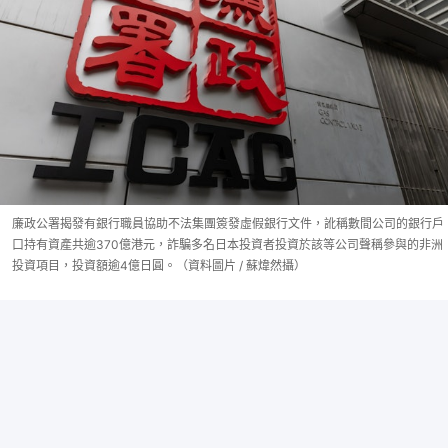
廉政公署揭發有銀行職員協助不法集團簽發虛假銀行文件，訛稱數間公司的銀行戶
口持有資產共逾370億港元，詐騙多名日本投資者投資於該等公司聲稱參與的非洲
投資項目，投資額逾4億日圓。（資料圖片 / 蘇煒然攝）