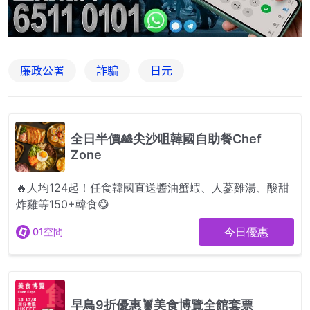
廉政公署
詐騙
日元