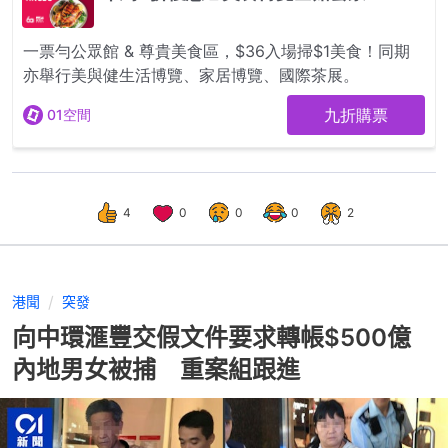
4
0
0
0
2
港聞
突發
向中環滙豐交假文件要求轉帳$500億
內地男女被捕 重案組跟進