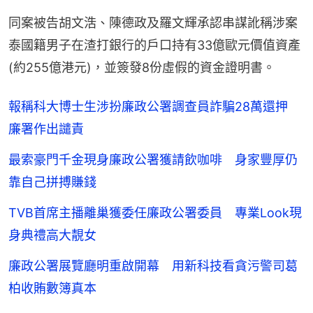
同案被告胡文浩、陳德政及羅文輝承認串謀訛稱涉案
泰國籍男子在渣打銀行的戶口持有33億歐元價值資產
(約255億港元)，並簽發8份虛假的資金證明書。
報稱科大博士生涉扮廉政公署調查員詐騙28萬還押
廉署作出譴責
最索豪門千金現身廉政公署獲請飲咖啡 身家豐厚仍
靠自己拼搏賺錢
TVB首席主播離巢獲委任廉政公署委員 專業Look現
身典禮高大靚女
廉政公署展覽廳明重啟開幕 用新科技看貪污警司葛
柏收賄數簿真本