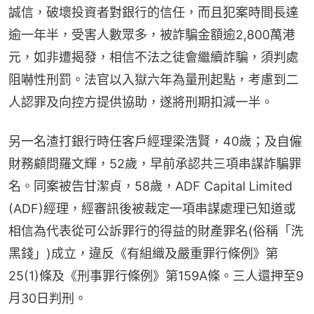
誠信，破壞投資者對銀行的信任，而且犯案時間長達
逾一年半，受害人數眾多，被詐騙金額逾2,800萬港
元，如非遭揭發，相信不法之徒會繼續詐騙，須判處
阻嚇性刑罰。法官以入獄六年為量刑起點，考慮到二
人認罪及向控方提供協助，遂將刑期扣減一半。
另一名渣打銀行時任客戶經理梁浩賢，40歲；及自僱
財務顧問羅文輝，52歲，早前承認共三項串謀詐騙罪
名。同案被告甘潔貞，58歲，ADF Capital Limited 
(ADF)經理，經審訊後被裁定一項串謀處理已知道或
相信為代表從可公訴罪行的得益的財產罪名(俗稱「洗
黑錢」)成立，違反《有組織及嚴重罪行條例》第
25(1)條及《刑事罪行條例》第159A條。三人還押至9
月30日判刑。