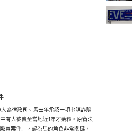
件
辯人為律政司。馬去年承認一項串謀詐騙
其中有人被賣至當地近1年才獲釋。原審法
販賣案件」，認為馬的角色非常關鍵，