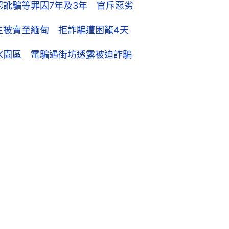
認訛騙等罪囚7年及3年 官斥惡劣
主被賣至緬甸 拒詐騙遭困籠4天
K園區 電騙遇街坊透露被迫詐騙