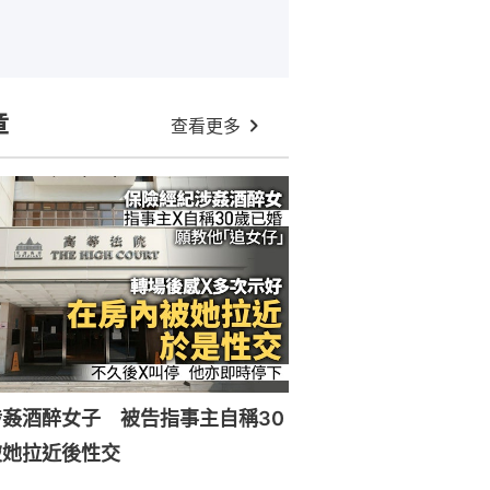
章
查看更多
姦酒醉女子 被告指事主自稱30
被她拉近後性交