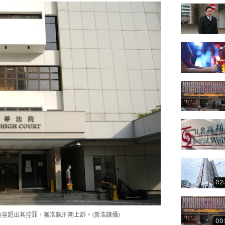
02
容超出其控罪，獲准就刑期上訴。(黃浩謙攝)
00