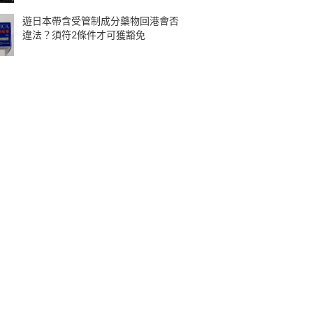
遊日本帶含受管制成分藥物回港會否
違法？須符2條件才可獲豁免