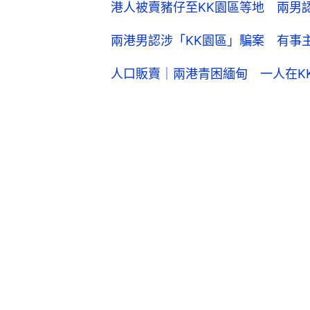
港人被賣豬仔至KK園區等地 兩男
兩港男認涉「KK園區」騙案 有事
人口販賣｜兩港青困緬甸 一人在K