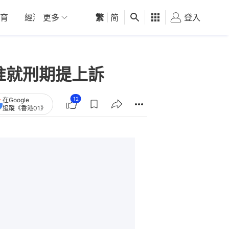
育
經濟
更多
01深圳
繁
觀點
|
简
健康
好食玩飛
登入
女
准就刑期提上訴
12
在Google
追蹤《香港01》