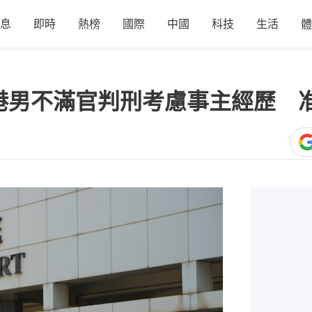
息
即時
熱榜
國際
中國
科技
生活
體
港男不滿官判刑考慮事主經歷 
1