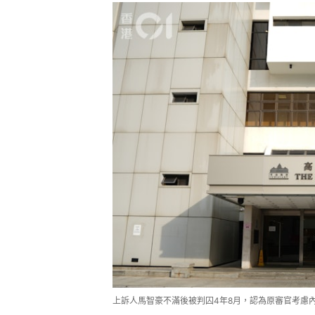
上訴人馬智豪不滿後被判囚4年8月，認為原審官考慮內