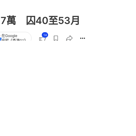
7萬 囚40至53月
14
在Google
追蹤《香港01》
章
查看更多