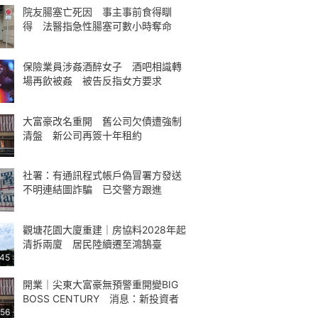
院友腸塞亡死因 事主事前食得瞓
得 法醫指急性腸塞可數小時奪命
保險業員涉姦酒醉女子 酒吧相識轉
場再飲被姦 被告反指女方要求
大富豪改名重開 舊公司欠債遭強制
清盤 新公司再簽十年租約
社署：有通訊程式帳戶偽冒署方發送
不明連結圖詐騙 已交警方跟進
觀塘花園大廈重建｜房協料2028年起
清拆兩廈 居民陸續遷至鴻鵠臺
:45
開業｜尖東大富豪無預警重開變BIG
BOSS CENTURY 消息：新投資者
:56