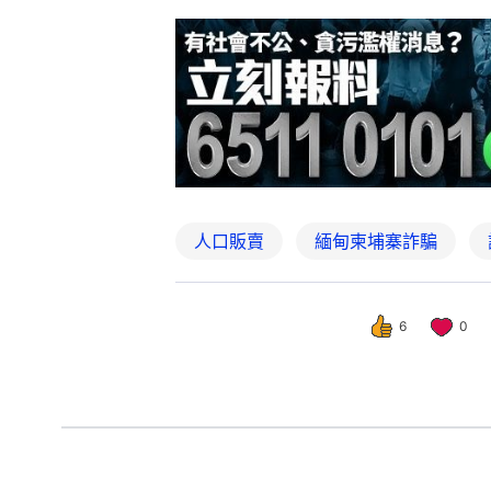
人口販賣
緬甸柬埔寨詐騙
6
0