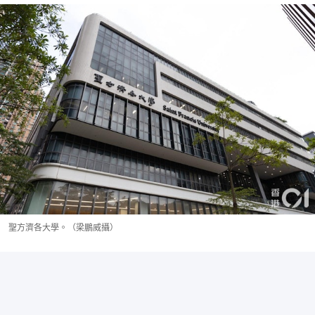
聖方濟各大學。（梁鵬威攝）