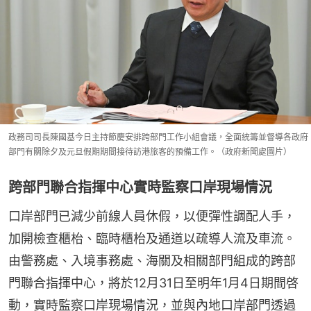
政務司司長陳國基今日主持節慶安排跨部門工作小組會議，全面統籌並督導各政府
部門有關除夕及元旦假期期間接待訪港旅客的預備工作。（政府新聞處圖片）
跨部門聯合指揮中心實時監察口岸現場情況
口岸部門已減少前線人員休假，以便彈性調配人手，
加開檢查櫃枱、臨時櫃枱及通道以疏導人流及車流。
由警務處、入境事務處、海關及相關部門組成的跨部
門聯合指揮中心，將於12月31日至明年1月4日期間啓
動，實時監察口岸現場情況，並與內地口岸部門透過