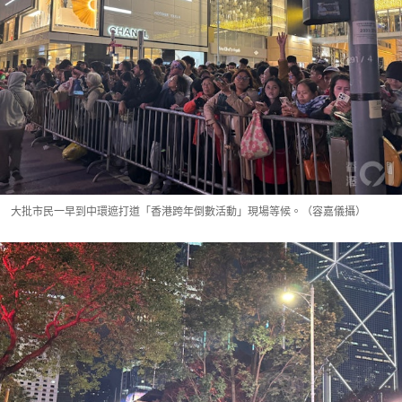
大批市民一早到中環遮打道「香港跨年倒數活動」現場等候。（容嘉儀攝）