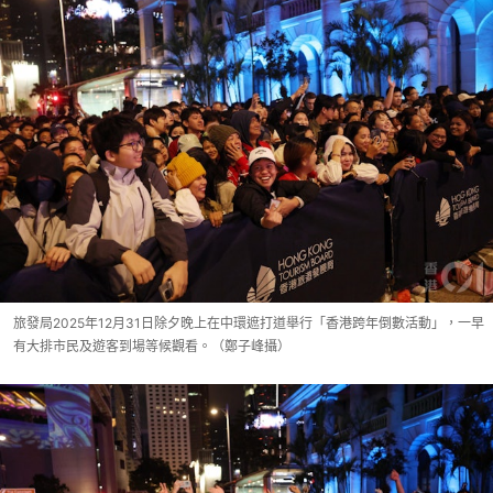
旅發局2025年12月31日除夕晚上在中環遮打道舉行「香港跨年倒數活動」，一早
有大排市民及遊客到場等候觀看。（鄭子峰攝）