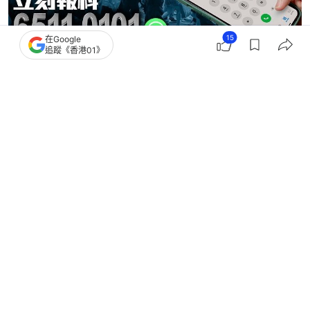
15
在Google
追蹤《香港01》
聖誕新年
元旦除夕倒數
旅遊發展局
3
0
0
0
0
港聞
社會新聞
羅淑佩稱沒煙花跨年活動仍吸引 縱復
辦也會多思考：中環可做更多