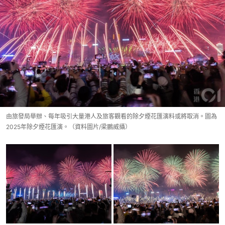
由旅發局舉辦、每年吸引大量港人及旅客觀看的除夕煙花匯演料或將取消。圖為
2025年除夕煙花匯演。（資料圖片/梁鵬威攝）