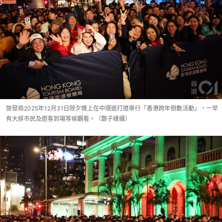
旅發局2025年12月31日除夕晚上在中環遮打道舉行「香港跨年倒數活動」，一早
有大排市民及遊客到場等候觀看。（鄭子峰攝）