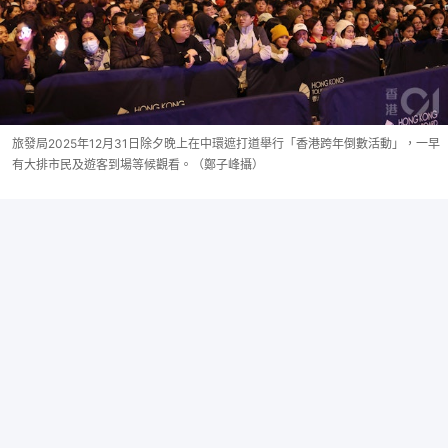
旅發局2025年12月31日除夕晚上在中環遮打道舉行「香港跨年倒數活動」，一早
有大排市民及遊客到場等候觀看。（鄭子峰攝）