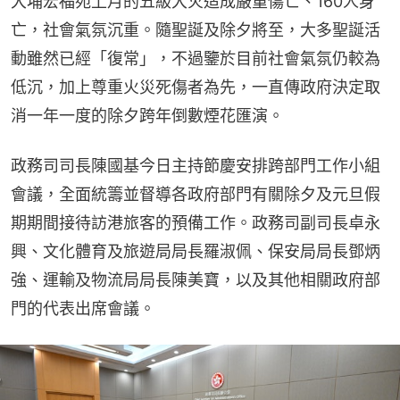
大埔宏福苑上月的五級大火造成嚴重傷亡、160人身
亡，社會氣氛沉重。隨聖誕及除夕將至，大多聖誕活
動雖然已經「復常」，不過鑒於目前社會氣氛仍較為
低沉，加上尊重火災死傷者為先，一直傳政府決定取
消一年一度的除夕跨年倒數煙花匯演。
政務司司長陳國基今日主持節慶安排跨部門工作小組
會議，全面統籌並督導各政府部門有關除夕及元旦假
期期間接待訪港旅客的預備工作。政務司副司長卓永
興、文化體育及旅遊局局長羅淑佩、保安局局長鄧炳
強、運輸及物流局局長陳美寶，以及其他相關政府部
門的代表出席會議。