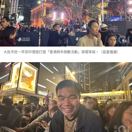
大批市民一早到中環遮打道「香港跨年倒數活動」現場等候。（容嘉儀攝）