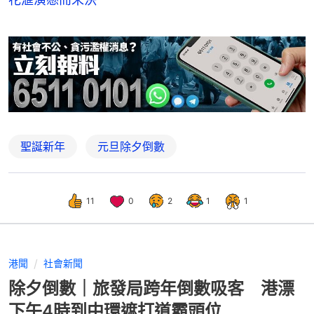
聖誕新年
元旦除夕倒數
11
0
2
1
1
港聞
社會新聞
除夕倒數｜旅發局跨年倒數吸客 港漂
下午4時到中環遮打道霸頭位