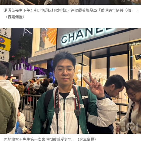
港漂黃先生下午4時到中環遮打道排隊，等候觀看旅發局「香港跨年倒數活動」。
（容嘉儀攝）
內地旅客王先生第一次來港倒數感受氣氛。（容嘉儀攝）