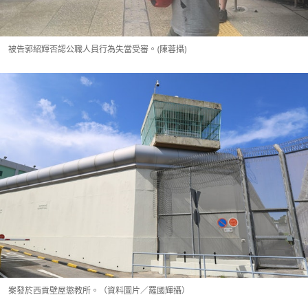
被告郭紹輝否認公職人員行為失當受審。(陳蓉攝)
案發於西貢壁屋懲教所。（資料圖片／羅國輝攝）