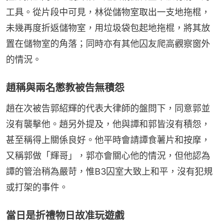
工具。從片段中可見，林從儲物室取出一支地拖棍，
未幾再度折返儲物室，用垃圾袋包起地拖棍，將其放
置在儲物室的角落；同時亦有其他囚友爬高觀察窗外
的情況。
趙稱與兩名懲教被告無積怨
趙在次被告郭紹輝的代表大律師的盤問下，同意郭並
沒有襲擊他。趙另外提及，他與譚和郭皆沒有積怨，
甚至稱得上關係良好。他平時會請譚食薯片和按摩，
又稱郭做「輝哥」，郭亦會關心他的情況，但他認為
譚的管治稍為嚴苛，惟B3囚室大致上和平，沒有犯規
或打架的事件。
當日是折禮物日故准玩遊戲