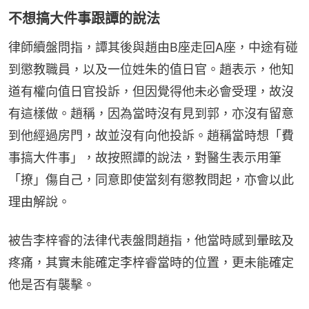
不想搞大件事跟譚的說法
律師續盤問指，譚其後與趙由B座走回A座，中途有碰
到懲教職員，以及一位姓朱的值日官。趙表示，他知
道有權向值日官投訴，但因覺得他未必會受理，故沒
有這樣做。趙稱，因為當時沒有見到郭，亦沒有留意
到他經過房門，故並沒有向他投訴。趙稱當時想「費
事搞大件事」，故按照譚的說法，對醫生表示用筆
「撩」傷自己，同意即使當刻有懲教問起，亦會以此
理由解說。
被告李梓睿的法律代表盤問趙指，他當時感到暈眩及
疼痛，其實未能確定李梓睿當時的位置，更未能確定
他是否有襲擊。