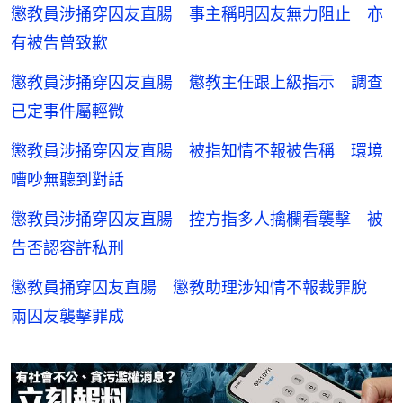
懲教員涉捅穿囚友直腸 事主稱明囚友無力阻止 亦
有被告曾致歉
懲教員涉捅穿囚友直腸 懲教主任跟上級指示 調查
已定事件屬輕微
懲教員涉捅穿囚友直腸 被指知情不報被告稱 環境
嘈吵無聽到對話
懲教員涉捅穿囚友直腸 控方指多人擒欄看襲擊 被
告否認容許私刑
懲教員捅穿囚友直腸 懲教助理涉知情不報裁罪脫
兩囚友襲擊罪成