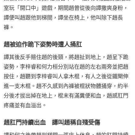
室玩「開口中」遊戲，期間趙曾從後向譚撒爽身粉，
譚便叫趙跟他到梯間，譚坐在椅上，他叫除下趙長
褲。
趙被迫作跪下姿勢時遭人捅肛
譚其後反手箍住趙的後頸，將趙扯到地上，趙呈下跪
姿勢，李梓睿和何力桓分別站在趙的左右兩旁並把趙
按住，趙聽到李梓睿叫人拿木棍，有人之後從鐵閘伸
進一支木棍。趙不久感到內褲被棍狀物體捅穿，約半
分後才拔出掉在地上，棍末有滿糞便和血，趙感肛門
疼痛並有血溢出。
趙肛門持續出血 譚叫趙稱自殘受傷