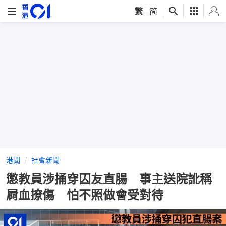
繁
|
简
港聞
社會新聞
懲教員涉捅穿囚友直腸 事主送院訛稱
屙血撩傷 怕不照做會受對待