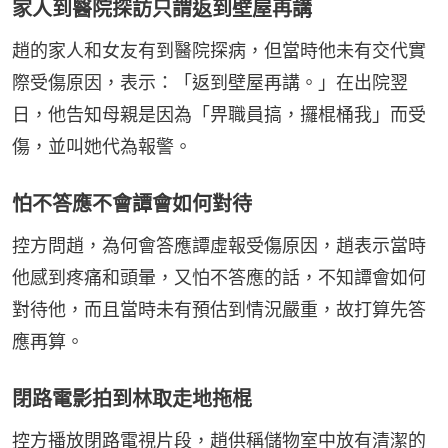
家人到醫院探訪只謂返到壁屋再講
趙的家人和女友有到醫院探病，但當時他未有交代實
際受傷原因，表示：「返到壁屋再講。」在出院翌
日，他告知母親是因為「畀職員搞，攞棍桶我」而受
傷，並叫她代為報警。
怕不答應不會譚會如何對待
控方問趙，為何會答應譚虛報受傷原因，趙表示當時
他感到疼痛和頭暈，又怕不答應的話，不知譚會如何
對待他，而且當時未有預估到情況嚴重，故打算先答
應再算。
閉路電影拍到林取走地拖棍
控方播放閉路電視片段，趙供稱儲物室中放有清潔的