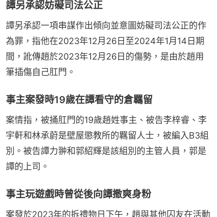
譚另承認妨礙司法公正
譚另承認一項串謀作出傾向並意圖妨礙司法公正的作
為罪，指他在2023年12月26日至2024年1月14日期
間，訛傳趙於2023年12月26日的傷勢，是由於趙用
筆插傷自己肛門。
事主案發時19歲在譚看守的倉羈留
案情指，被捅肛門的19歲趙姓事主、被告李梓睿、李
宇軒和林承蔚是壁屋懲教所的羈留人士，被編入B3組
別。被告譚力翀和郭紹輝是該組別的主管人員，郭是
譚的上司。
事主玩遊戲時曾從後向譚撒爽身粉
案發於2023年的拆禮物日下午，趙與其他囚友在活動