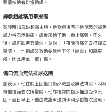
案情指他有份協助譚。
譚教趙訛稱用筆撩傷
案發時18歲姓趙事主稱，他受傷後有向他施襲的被告
譚力翀表示很痛，譚後來給了他一顆止痛藥。不久
後，譚再跟進其情況，並說：「夜晚再痛先去㩒鐘去
醫院。」他指譚又教他要訛稱下午「屙血」和感痕
癢，因此用筆「撩」傷。
傷口流血無法排尿送院
趙表示，他在晚上因傷口仍然流血及無法排尿，叫林
幫他按鐘去院所醫院，他亦按譚的指示描述受傷原
因。翌日早上，他由救護車送到伊利沙伯醫院治療。