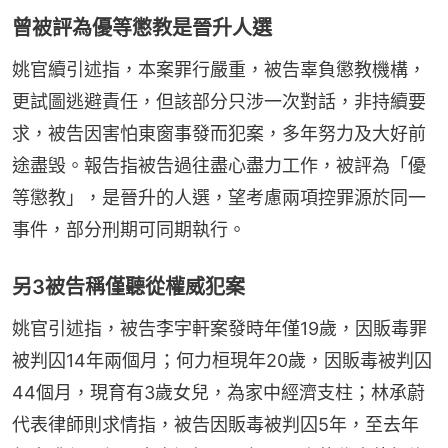
曾被評為優等懲教是晉升人選
姚官續引述指，本案罪行嚴重，被告辜負懲教機構，
更試圖逃避責任，但該部分只涉一次對話，非持續要
求，被告因害怕東窗事發而犯案，多年努力及大好前
途盡毁。報告指被告過往盡心盡力工作，被評為「優
等懲教」，是晉升的人選，望考慮兩項控罪源於同一
事件，部分刑期可同期執行。
另3被告稱僅聽從權威犯案
姚官引述指，被告李宇軒案發時年僅19歲，因販毒罪
被判囚14年兩個月；何力桓現年20歲，因販毒被判囚
44個月，現育有3歲女兒，為家中經濟支柱；林承蔚
代表律師則求情指，被告因販毒被判囚5年，至去年