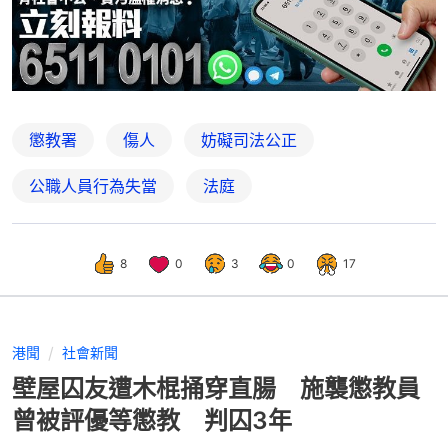
懲教署
傷人
妨礙司法公正
公職人員行為失當
法庭
8
0
3
0
17
港聞
社會新聞
壁屋囚友遭木棍捅穿直腸 施襲懲教員
曾被評優等懲教 判囚3年