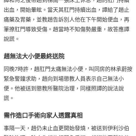
譚和何之後帶趙到梯間一張床上休息，趙的肛門持續
出血，開始暈眩。當天其肛門持續出血，譚給了趙止
痛藥及胃藥，並教趙告訴別人他在下午開始便血，再
筆撩肛門導致受傷。趙當時不知傷勢嚴重，故答應譚
說謊。
趙無法大小便最終送院
同晚7時許，趙肛門太痛無法小便，叫同房的林承蔚按
緊急警鐘求助，趙向到場懲教人員表示自己無法小
便。他被送到懲教所醫院治理，同樣照譚的說法說
謊。
需作造口手術向家人透露真相
事隔一天，趙仍未止血更開始發燒，被送到伊利沙伯