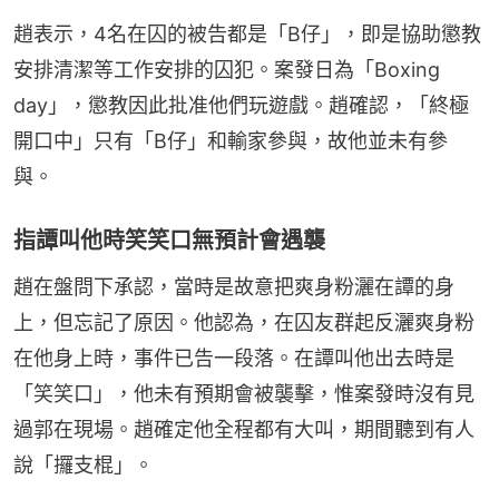
趙表示，4名在囚的被告都是「B仔」，即是協助懲教
安排清潔等工作安排的囚犯。案發日為「Boxing 
day」，懲教因此批准他們玩遊戲。趙確認，「終極
開口中」只有「B仔」和輸家參與，故他並未有參
與。
指譚叫他時笑笑口無預計會遇襲
趙在盤問下承認，當時是故意把爽身粉灑在譚的身
上，但忘記了原因。他認為，在囚友群起反灑爽身粉
在他身上時，事件已告一段落。在譚叫他出去時是
「笑笑口」，他未有預期會被襲擊，惟案發時沒有見
過郭在現場。趙確定他全程都有大叫，期間聽到有人
說「攞支棍」。