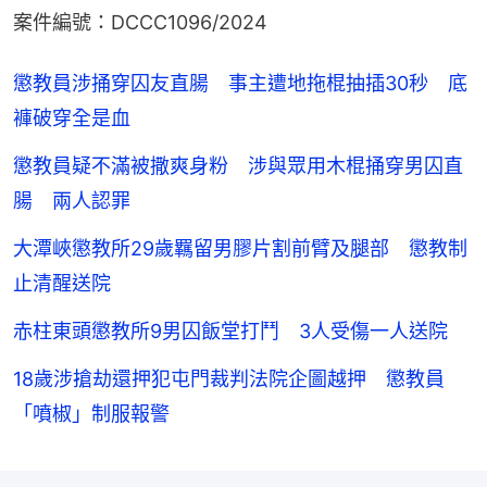
案件編號：DCCC1096/2024
懲教員涉捅穿囚友直腸 事主遭地拖棍抽插30秒 底
褲破穿全是血
懲教員疑不滿被撒爽身粉 涉與眾用木棍捅穿男囚直
腸 兩人認罪
大潭峽懲教所29歲羈留男膠片割前臂及腿部 懲教制
止清醒送院
赤柱東頭懲教所9男囚飯堂打鬥 3人受傷一人送院
18歲涉搶劫還押犯屯門裁判法院企圖越押 懲教員
「噴椒」制服報警