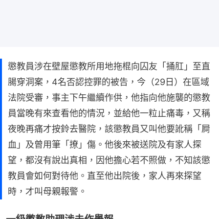
懲教員涉在壁屋懲教所用地拖棍向囚友「捅肛」至直
腸穿洞案，4名否認控罪的被告，今（29日）在區域
法院受審，事主下午繼續作供，他指向他施襲的懲教
員當晚有來查看他的情況，並給他一粒止痛毒，又稱
夜晚再痛才按鈴去醫院，該懲教員又叫他要訛稱「屙
血」及曾用筆「撩」傷。他後來被送院及有家人探
望，都沒有說出真相，因他擔心若不照做，不知該懲
教員會如何對待他。直至他出院後，家人再來探望
時，才叫母親報警。