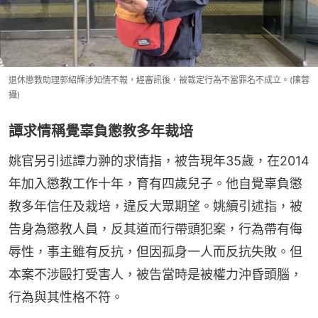
退休懲教助理郭紹輝涉知情不報，經審訊後，被裁定行為不當罪名不成立。(陳蓉
攝)
譚求情稱覺辜負懲教多年裁培
姚官另引述譚力翀的求情指，被告現年35歲，在2014
年加入懲教工作十年，育有四歲兒子。他自覺辜負懲
教多年信任及栽培，違反大眾期望。姚續引述指，被
告身為懲教人員，反其道而行帶頭犯案，行為帶有侮
辱性，事主雖有反抗，但因孤身一人而反抗失敗。但
本案不涉毆打受害人，被告當時是被權力沖昏頭腦，
行為與其性格不符。