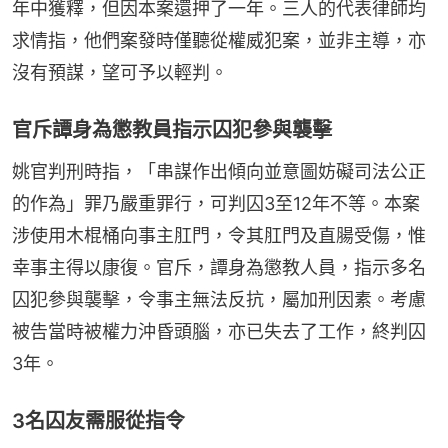
年中獲釋，但因本案還押了一年。三人的代表律師均
求情指，他們案發時僅聽從權威犯案，並非主導，亦
沒有預謀，望可予以輕判。
官斥譚身為懲教員指示囚犯參與襲擊
姚官判刑時指，「串謀作出傾向並意圖妨礙司法公正
的作為」罪乃嚴重罪行，可判囚3至12年不等。本案
涉使用木棍桶向事主肛門，令其肛門及直腸受傷，惟
幸事主得以康復。官斥，譚身為懲教人員，指示多名
囚犯參與襲擊，令事主無法反抗，屬加刑因素。考慮
被告當時被權力沖昏頭腦，亦已失去了工作，終判囚
3年。
3名囚友需服從指令