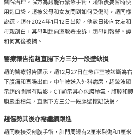
醫院治理。院方為趙施行緊急手術，趙術後要暫時使
用造口袋。趙被父母和女友問到如何受傷時，趙同樣
說謊。趙在2024年1月12日出院，他數日後向女友和
母親剖白，其母叫趙向懲教署投訴，趙母則報警。譚
和何其後被捕。
醫療報告指趙直腸下方三分一段壁缺損
趙的醫療報告顯示，趙12月27日在急症室被診斷為右
下腹痛和直腸出血，中午被送入外科病房，超聲波顯
示趙的闌尾有陰影，CT顯示其心包膜積氣、腹腔和腹
膜嚴重積氣，直腸下方三分一段腸壁懷疑缺損。
趙傷勢其後亦需繼續跟進
趙同晚接受剖腹手術，肛門周邊有2厘米裂傷和1厘米