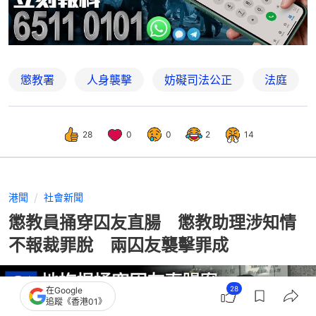
懲教署
人身襲擊
妨礙司法公正
法庭
28
0
0
2
14
港聞
社會新聞
懲教員捅穿囚友直腸 懲教助理涉知情
不報裁罪脫 兩囚友襲擊罪成
28
在Google
追蹤《香港01》