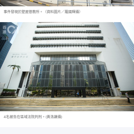
事件發現於壁屋懲教所。（資料圖片／羅國輝攝）
4名被告在區域法院判刑。(黃浩謙攝)