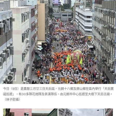
今日（9日）是農曆三月廿三日天后誕，元朗十八鄉及屏山鄉在區內舉行「天后寶
誕巡遊」，有30多隊花炮隊及表演隊伍，由元朗市中心巡遊至大樹下天后古廟。
（林子慰攝）