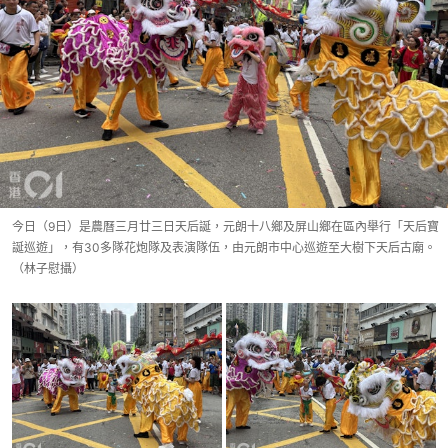
今日（9日）是農曆三月廿三日天后誕，元朗十八鄉及屏山鄉在區內舉行「天后寶
誕巡遊」，有30多隊花炮隊及表演隊伍，由元朗市中心巡遊至大樹下天后古廟。
（林子慰攝）