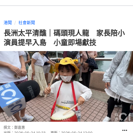
港聞
社會新聞
長洲太平清醮｜碼頭現人龍 家長陪小
演員提早入島 小童即場獻技
撰文：
鄭嘉惠
出版：
2026-05-24 10:23
更新：
2026-05-24 12:00