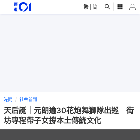
繁
|
简
港聞
社會新聞
天后誕｜元朗逾30花炮舞獅隊出巡 街
坊專程帶子女撐本土傳統文化