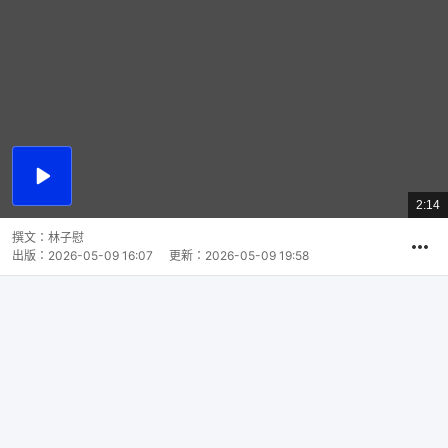
播
放
2:14
總
影
共
片
時
撰文：
林子慰
間
出版：
2026-05-09 16:07
更新：
2026-05-09 19:58