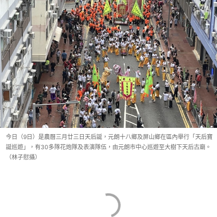
今日（9日）是農曆三月廿三日天后誕，元朗十八鄉及屏山鄉在區內舉行「天后寶
誕巡遊」，有30多隊花炮隊及表演隊伍，由元朗市中心巡遊至大樹下天后古廟。
（林子慰攝）