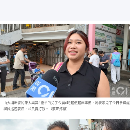
由大埔出發的陳太與其3歲半的兒子今晨6時起便起床準備，她表示兒子今日參與醒
獅隊巡遊表演，並負責打鼓。（蔡正邦攝）