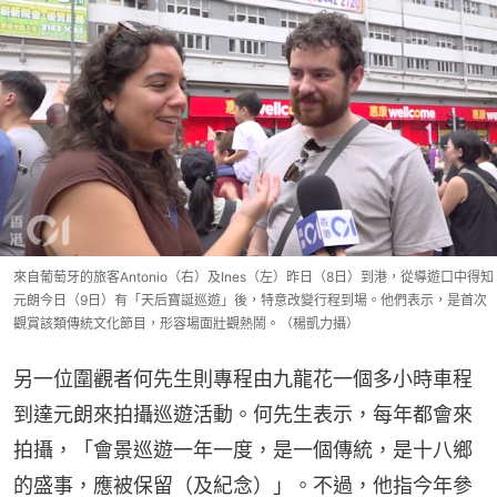
來自葡萄牙的旅客Antonio（右）及Ines（左）昨日（8日）到港，從導遊口中得知
元朗今日（9日）有「天后寶誕巡遊」後，特意改變行程到場。他們表示，是首次
觀賞該類傳統文化節目，形容場面壯觀熱鬧。（楊凱力攝）
另一位圍觀者何先生則專程由九龍花一個多小時車程
到達元朗來拍攝巡遊活動。何先生表示，每年都會來
拍攝，「會景巡遊一年一度，是一個傳統，是十八鄉
的盛事，應被保留（及紀念）」。不過，他指今年參