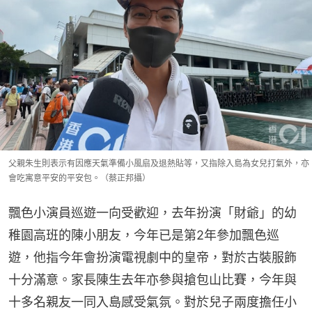
父親朱生則表示有因應天氣準備小風扇及退熱貼等，又指除入島為女兒打氣外，亦
會吃寓意平安的平安包。（蔡正邦攝）
飄色小演員巡遊一向受歡迎，去年扮演「財爺」的幼
稚園高班的陳小朋友，今年已是第2年參加飄色巡
遊，他指今年會扮演電視劇中的皇帝，對於古裝服飾
十分滿意。家長陳生去年亦參與搶包山比賽，今年與
十多名親友一同入島感受氣氛。對於兒子兩度擔任小