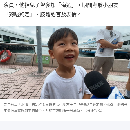
演員，他指兒子曾參加「海選」，期間考驗小朋友
「夠唔夠定」、肢體語言及表情。
去年扮演「財爺」的幼稚園高班的陳小朋友今年已是第2年參加飄色巡遊，他指今
年會扮演電視劇中的皇帝，對於古裝戲服十分滿意。（蔡正邦攝）