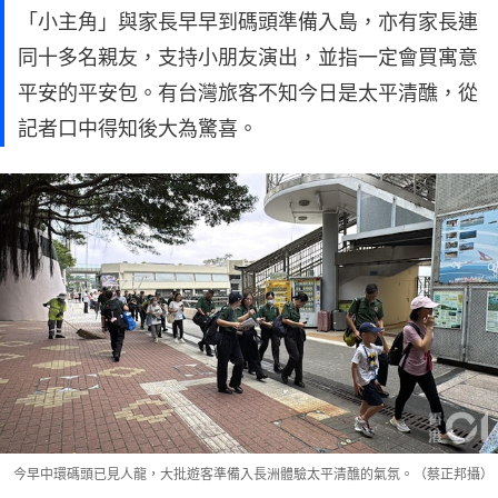
「小主角」與家長早早到碼頭準備入島，亦有家長連
同十多名親友，支持小朋友演出，並指一定會買寓意
平安的平安包。有台灣旅客不知今日是太平清醮，從
記者口中得知後大為驚喜。
今早中環碼頭已見人龍，大批遊客準備入長洲體驗太平清醮的氣氛。（蔡正邦攝）