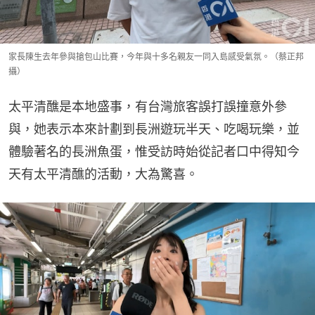
家長陳生去年參與搶包山比賽，今年與十多名親友一同入島感受氣氛。（蔡正邦
攝）
太平清醮是本地盛事，有台灣旅客誤打誤撞意外參
與，她表示本來計劃到長洲遊玩半天、吃喝玩樂，並
體驗著名的長洲魚蛋，惟受訪時始從記者口中得知今
天有太平清醮的活動，大為驚喜。