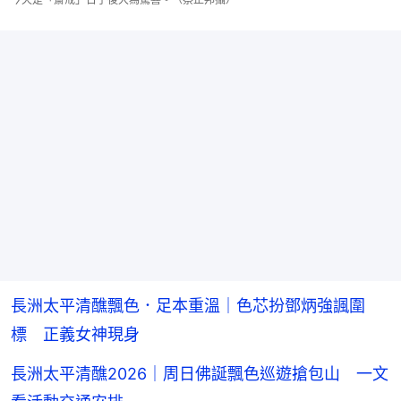
長洲太平清醮飄色．足本重溫｜色芯扮鄧炳強諷圍
標 正義女神現身
長洲太平清醮2026｜周日佛誕飄色巡遊搶包山 一文