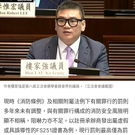
作者樓家強是第八屆立法會選舉委員會界別議員。（立法會會議截圖）
現時《消防條例》及相關附屬法例下有關罪行的罰則
多年來未有調整，與有關罪行構成的消防安全風險明
顯不相稱，阻嚇力亦不足。以註冊承辦商發出屬虛假
或具誤導性的FS251證書為例，現行罰則最高僅為罰