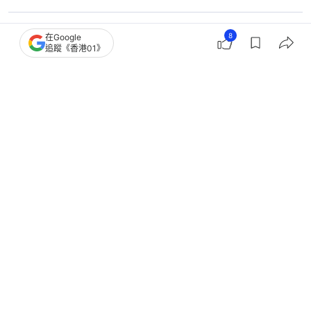
8
在Google
3
1
0
0
0
追蹤《香港01》
港聞
社會新聞
宏福苑｜鄧炳強稱內部分工細、轉介後
無跟進 令人感覺只掃門前雪