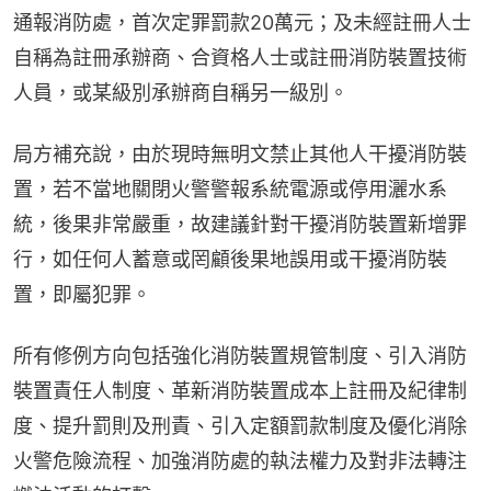
通報消防處，首次定罪罰款20萬元；及未經註冊人士
自稱為註冊承辦商、合資格人士或註冊消防裝置技術
人員，或某級別承辦商自稱另一級別。
局方補充說，由於現時無明文禁止其他人干擾消防裝
置，若不當地關閉火警警報系統電源或停用灑水系
統，後果非常嚴重，故建議針對干擾消防裝置新增罪
行，如任何人蓄意或罔顧後果地誤用或干擾消防裝
置，即屬犯罪。
所有修例方向包括強化消防裝置規管制度、引入消防
裝置責任人制度、革新消防裝置成本上註冊及紀律制
度、提升罰則及刑責、引入定額罰款制度及優化消除
火警危險流程、加強消防處的執法權力及對非法轉注