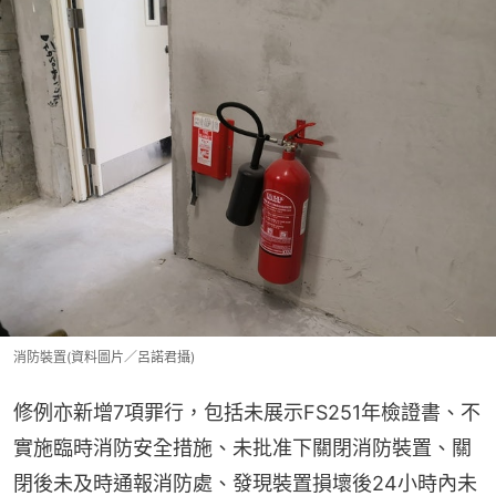
消防裝置(資料圖片／呂諾君攝)
修例亦新增7項罪行，包括未展示FS251年檢證書、不
實施臨時消防安全措施、未批准下關閉消防裝置、關
閉後未及時通報消防處、發現裝置損壞後24小時內未