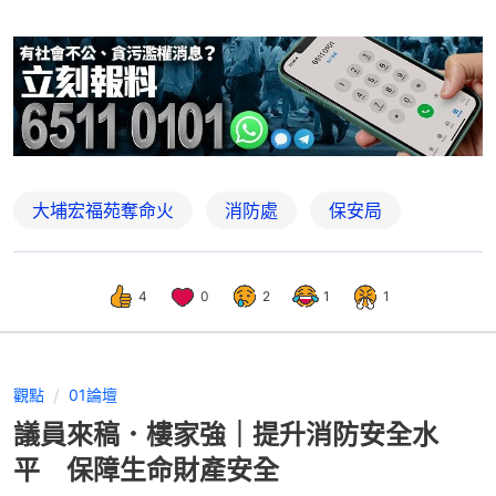
大埔宏福苑奪命火
消防處
保安局
4
0
2
1
1
觀點
01論壇
議員來稿．樓家強｜提升消防安全水
平 保障生命財產安全