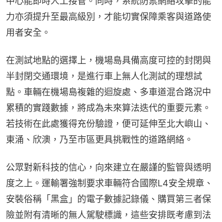
中心能即時人工接管。同時，系統防禦網絡攻擊的能
力亦須提升至最高級別，才能切實保障乘客與道路使
用者安全。
在測試地點的選擇上，機場島具備高度可控的封閉與
半封閉交通環境，是進行車上無人化測試的理想試
點。車輛在機場島複雜的迴旋處、多車道混合路況中
累積的實踐數據，將成為未來算法迭代的重要元素。
若技術在此處獲得充份驗證，便可延伸至北大嶼山、
東涌、欣澳，乃至市區更具挑戰性的道路網絡。
公眾對新科技的信心，向來建立在嚴謹的監管與透明
度之上。運輸署強制要求車輛符合國際L4安全規章、
安裝俗稱「黑盒」的電子數據記錄儀、購買第三者保
險並附有清晰的無人駕駛標識，這些安排既考慮到法