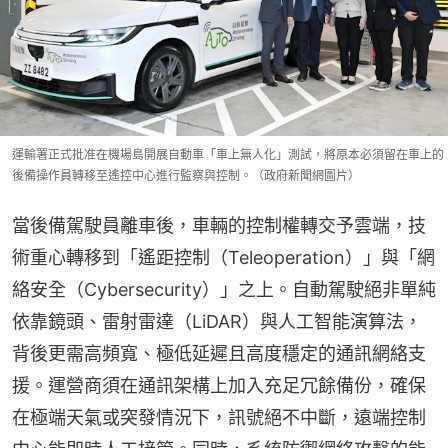
運輸署正式批准在機場島開展自動車「車上無人化」測試，將原本必須留在車上的
後備操作員轉移至遙控中心進行監察與控制。（政府新聞網圖片）
當後備駕駛員離車後，車輛的控制權轉交予雲端，技
術重心轉移到「遙距控制（Teleoperation）」與「網
絡安全（Cybersecurity）」之上。自動駕駛絕非單純
依靠鏡頭、雷射雷達（LiDAR）與人工智能演算法，
背後更需高頻寬、極低延遲且高度穩定的通訊網絡支
援。運營商須在通訊架構上加入充足冗餘備份，確保
在極端天氣或突發情況下，訊號絕不中斷，遠端控制