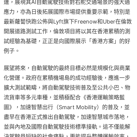
運，展現其AI自動駕駛技術對右舵交通場景的強大適
應力，亦為日後拓展國際市場提供重要示範，特別是
最新蘿蔔快跑公佈與Lyft旗下Freenow和Uber在倫敦
開展道路測試工作，倫敦項目將以其在香港累積的測
試經驗為基礎，正正是向國際展示「香港方案」的好
例子。
展望將來，自動駕駛的最終目標必然是規模化與商業
化營運。政府在累積機場島的成功經驗後，應進一步
擴大測試範疇，將自動駕駛技術普及至公共小巴、物
流貨車等多元車種，並積極配合《香港運輸策略藍
圖》，加速智慧出行（Smart Mobility）的普及，並
盡早在香港正式推出自動駕駛，加速智慧城市落地，
並與內地及國際自動駕駛技術標準接軌。這不僅能解
決駕駛員短缺的社會痛點，更能提升整體運輸效率，