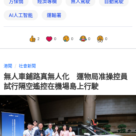
方保僑
經濟專欄
無人駕駛
自動駕駛
AI人工智能
運輸署
2
0
0
0
0
港聞
社會新聞
無人車鋪路真無人化 運物局准操控員
試行隔空遙控在機場島上行駛