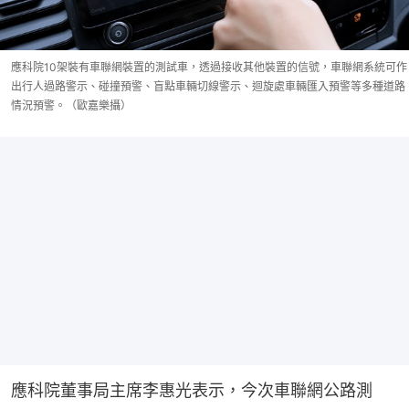
應科院10架裝有車聯網裝置的測試車，透過接收其他裝置的信號，車聯網系統可作
出行人過路警示、碰撞預警、盲點車輛切線警示、迴旋處車輛匯入預警等多種道路
情況預警。（歐嘉樂攝）
應科院董事局主席李惠光表示，今次車聯網公路測