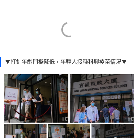
▼打針年齡門檻降低，年輕人接種科興疫苗情況▼