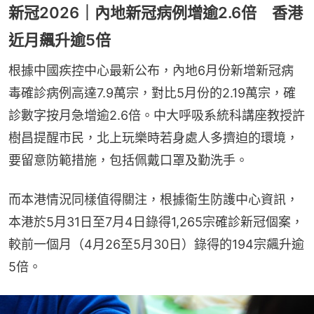
新冠2026｜內地新冠病例增逾2.6倍 香港
近月飆升逾5倍
根據中國疾控中心最新公布，內地6月份新增新冠病
毒確診病例高達7.9萬宗，對比5月份的2.19萬宗，確
診數字按月急增逾2.6倍。中大呼吸系統科講座教授許
樹昌提醒市民，北上玩樂時若身處人多擠迫的環境，
要留意防範措施，包括佩戴口罩及勤洗手。
而本港情況同樣值得關注，根據衞生防護中心資訊，
本港於5月31日至7月4日錄得1,265宗確診新冠個案，
較前一個月（4月26至5月30日）錄得的194宗飆升逾
5倍。