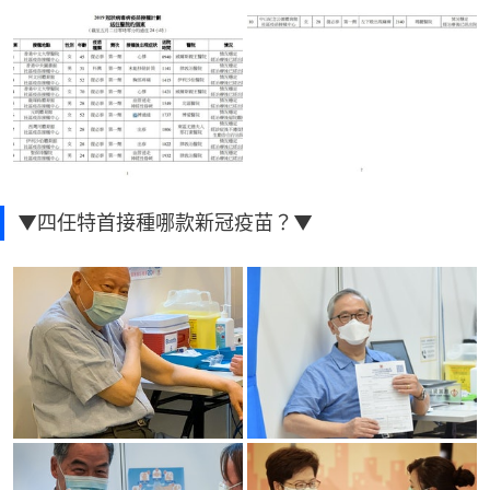
▼四任特首接種哪款新冠疫苗？▼