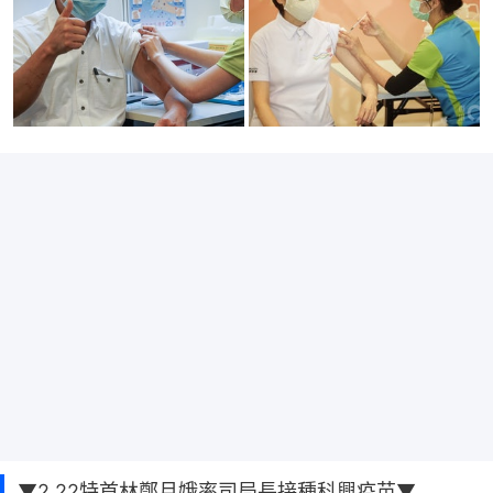
▼2.22特首林鄭月娥率司局長接種科興疫苗▼