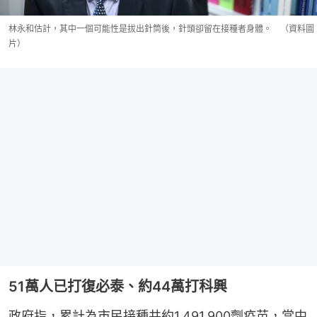
林永和估計，其中一個可能性是拔出針筒後，針頭卻留在接種者身體。 （資料圖
片）
51萬人已打復必泰、約44萬打科興
政府指，累計為市民接種共約1,491,900劑疫苗，當中