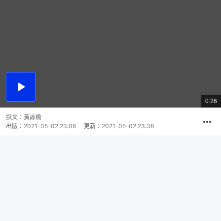
播
放
0:26
總
影
共
片
時
撰文：
黃詠榆
間
出版：
2021-05-02 23:06
更新：
2021-05-02 23:38