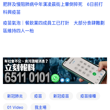
肥胖及慢阻肺病中年漢凌晨街上暈倒猝死 6日前打
科興疫苗
疫苗氣泡｜餐飲業四成員工已打針 大部分食肆難劃
區維持四人一枱
新冠肺炎
疫苗
新冠疫苗
疫苗接種
01 Video
我主場