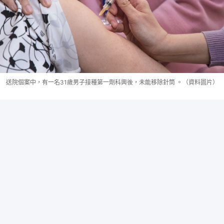
送院個案中，有一名31歲男子接種第一劑科興後，未能移除針筒 。（資料圖片）