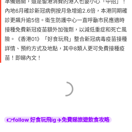
準備過關，還是留港消費的港人也要小心「中招」！
內地6月確診新冠病例按月急增逾2.6倍，本港同期確
診更飆升逾5倍。衛生防護中心一直呼籲市民應適時
接種免費新冠疫苗額外加強劑，以減低重症和死亡風
險。《香港01》「好食玩飛」整合新冠病毒疫苗接種
詳情、預約方式及地點，其中8類人更可免費接種疫
苗！即睇內文！
👉follow 好食玩飛ig ✈️免費睇旅遊飲食攻略