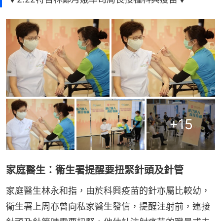
+
15
家庭醫生：衞生署提醒要扭緊針頭及針管
家庭醫生林永和指，由於科興疫苗的針亦屬比較幼，
衞生署上周亦曾向私家醫生發信，提醒注射前，連接