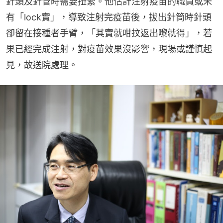
針頭及針管時需要扭緊。他估計注射疫苗的職員或未
有「lock實」，導致注射完疫苗後，拔出針筒時針頭
卻留在接種者手臂，「其實就咁抆返出嚟就得」，若
果已經完成注射，對疫苗效果沒影響，現場或謹慎起
見，故送院處理。