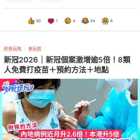
60
1
4
34
6
好食玩飛
食玩買
新冠2026｜新冠個案激增逾5倍！8類
人免費打疫苗＋預約方法＋地點