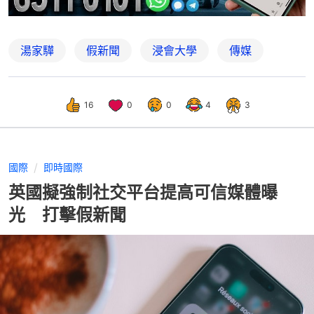
湯家驊
假新聞
浸會大學
傳媒
16
0
0
4
3
國際
即時國際
英國擬強制社交平台提高可信媒體曝
光 打擊假新聞