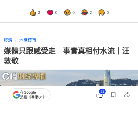
3
0
0
2
0
經濟
地產樓市
媒體只跟感受走 事實真相付水流｜汪
敦敬
23
在Google
追蹤《香港01》