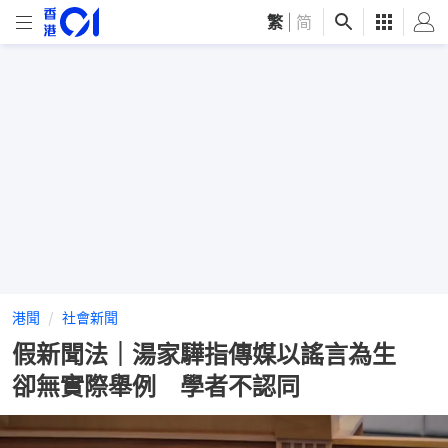
繁
|
简
港聞
社會新聞
假新聞法｜湯家驊指傳媒以謠言為生
卻無實際舉例 學者不認同