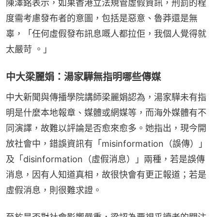
陳澤銘表示，如果香港立法規管虛假資訊，刑罰的程
度需考慮發布者的意圖，包括是惡意、魯莽還是無
辜，「任何虛假發布訊息嘅人都拉佢，我個人覺得就
太嚴苛 。」
中大梁麗娟：湯家驊無指明哪些傳媒
中大新聞與傳播學院講師梁麗娟認為，湯家驊未有指
明是什麼本地報章、媒體或網媒等，而海外媒體有不
同演譯，故難以評論是否愈來愈多。她指出，現今開
放社會中，錯誤資訊有「misinformation（誤傳）」
及「disinformation（虛假消息）」兩種，若是誤傳
消息，因有人知道真相，故很快會有更正報道；若是
虛假消息，則很難求證。