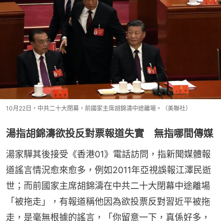
10月22日，中共二十大閉幕，前國家主席胡錦濤中途離場。（美聯社）
湯指胡錦濤欲投反對票報道失實 無指哪間傳媒
湯家驊其後接受《香港01》電話訪問，指新聞媒體報
道謠言情況愈來愈多，例如2011年亞視誤報江澤民逝
世；而前國家主席胡錦濤在中共二十大閉幕中途離場
「被拖走」，有報道稱他因為欲投票反對習近平被拖
走，是毫無根據的謠言，「你留意一下，真係好多，