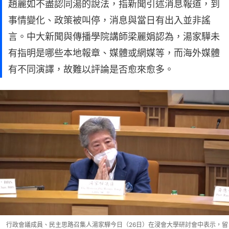
趙麗如不盡認同湯的說法，指新聞引述消息報道，到
事情變化、政策被叫停，消息與當日有出入並非謠
言。中大新聞與傳播學院講師梁麗娟認為，湯家驊未
有指明是哪些本地報章、媒體或網媒等，而海外媒體
有不同演譯，故難以評論是否愈來愈多。
行政會議成員、民主思路召集人湯家驊今日（26日）在浸會大學研討會中表示，留