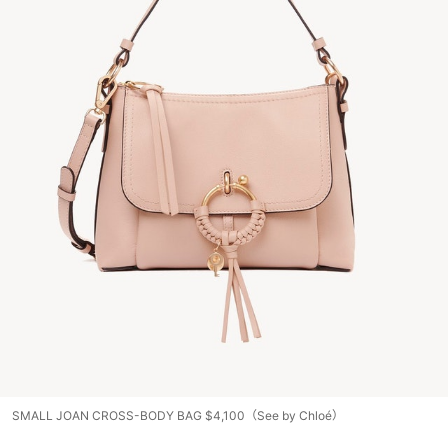
SMALL JOAN CROSS-BODY BAG $4,100（See by Chloé）