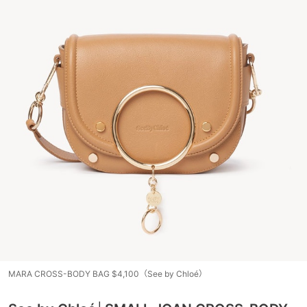
MARA CROSS-BODY BAG $4,100（See by Chloé）