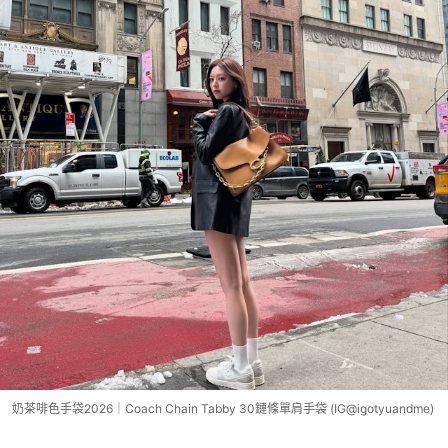
奶茶啡色手袋2026｜Coach Chain Tabby 30鏈條單肩手袋 (IG@igotyuandme)