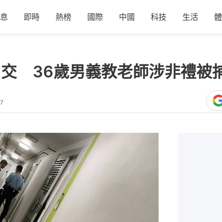
息
即時
熱榜
國際
中國
科技
生活
體
口交 36歲男義教老師涉非禮被
27