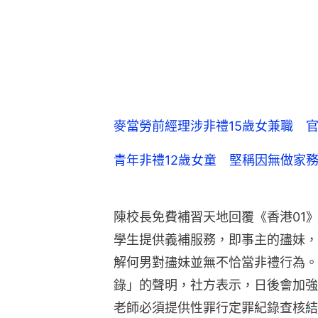
麥當勞前經理涉非禮15歲女兼職 
青年非禮12歲女童 堅稱因無做家
陳校長免費補習天地回覆《香港01
學生提供義補服務，即事主的孻妹，
解何男對孻妹並無不恰當非禮行為。
錄」的聲明，社方表示，日後會加強
老師必須提供性罪行定罪紀錄查核結