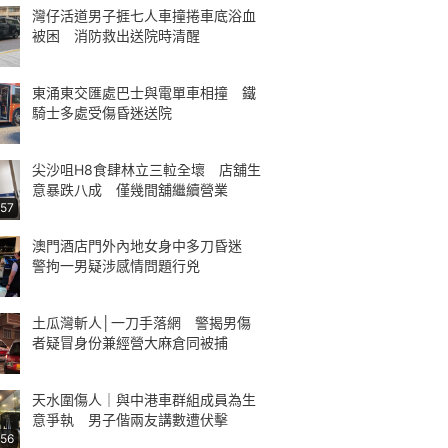
灣仔活道男子捱七人車撞捲車底浴血
被困 消防救出送院時清醒
東涌東交匯處巴士與電單車相撞 鐵
騎士多處受傷昏迷送院
尖沙咀H8食肆林立三𨋢全壞 店舖生
意暴跌八成 僅幾間舖繼續營業
:57
澳門酒店門外內地女身中多刀昏迷
警拘一男疑涉感情問題行兇
土瓜灣斬人│一刀手落網 警揭男傷
者疑冒身份兼經營大麻倉同被捕
天水圍傷人｜與中港車群組成員為生
意爭執 男子偕兩友講數遭伏擊
:56