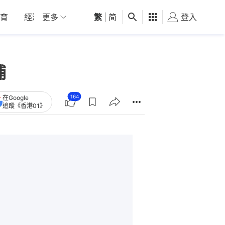
育
經濟
更多
01深圳
繁
觀點
|
简
健康
好食玩飛
登入
女
捕
164
在Google
追蹤《香港01》