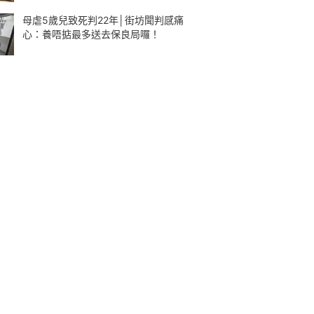
母虐5歲兒致死判22年│街坊聞判感痛
心：養唔掂最多送去保良局囉！