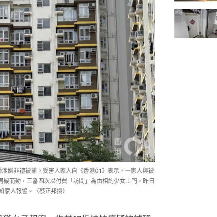
師涉嫌非禮被捕。受害人家人向《香港01》表示，一家人與被
伺機而動，三番四次以付費「訪問」為由相約少女上門，昨日
通知家人報警。（蔡正邦攝）