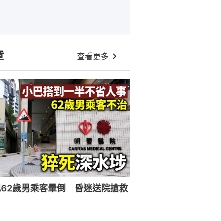
章
查看更多
62歲男乘客暈倒 昏迷送院搶救