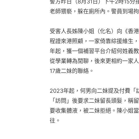
警方昨日（8月31日）下午2時15
老師猥褻，躲在廁所內。警員到場拘
受害人長姊陳小姐（化名）向《香港
程證來港照顧，一家倚靠綜援維生，
年起，獲一個補習平台介紹何姓義教
從學業轉為閒聊，後來更相約一家人
17歲二妹的聯絡。
2023年起，何男向二妹提及付費「訪
「訪問」後要求二妹留長頭髮，稱留
要收集體液，被二妹拒絕。陳小姐當
往。