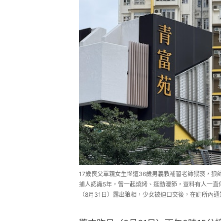
17歲喪父單親女生慘遭36歲男義教補習老師猥䙝，狼
捕人認識5年，曾一起燒烤、逛動漫節，豈料有人一直
（8月31日）露出狼相，少女被迫口交後，在廁所內