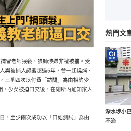
熱門文
義教補習老師猥䙝，狼師涉嫌非禮被捕。受
家人與被捕人認識超過5年，曾一起燒烤、
，三番四次以付費「訪問」為由相約少
狼相，少女被迫口交後，在廁所內通知家人
深水埗小巴
昨日，至少兩次成功以「口語測試」為由
不治