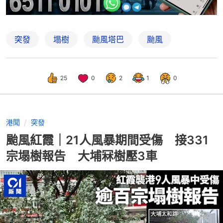
突發
塌樹
颱風塔巴
颱風
25
0
2
1
0
港聞
突發
颱風紅霞｜21人風暴期間受傷 接331
宗塌樹報告 大埔冧樹壓3車