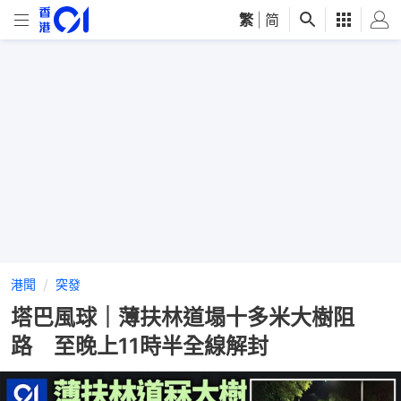
繁
|
简
港聞
突發
塔巴風球｜薄扶林道塌十多米大樹阻
路 至晚上11時半全線解封