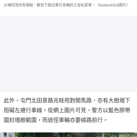
大埔同茂坊有塌樹，壓到下面泊車位多輛的士及私家車。（Rabbit4828圖片）
此外，屯門北田景路兆畦苑對開馬路，亦有大樹塌下
阻礙左邊行車線。從網上圖片可見，警方以藍色膠帶
圍封塌樹範圍，而途徑車輛亦要繞路前行。