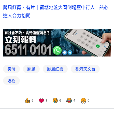
颱風紅霞．有片｜觀塘地盤大閘倒塌壓中行人 熱心
途人合力抬閘
突發
颱風
颱風紅霞
香港天文台
塌樹
6
1
6
4
0