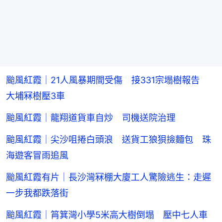
颱風紅霞｜21人風暴期間受傷 接331宗塌樹報告
大埔冧樹壓3車
颱風紅霞｜龍翔道貨車自炒 司機送院治理
颱風紅霞｜尖沙咀捲白頭浪 送貨工狼狽撿麵包 珠
海遊客冒雨追風
颱風紅霞有片｜長沙灣冧棚大廈工人驚險逃生：走遲
一步我都跌落街
颱風紅霞｜筲箕灣小學5米高大樹倒塌 壓中七人車