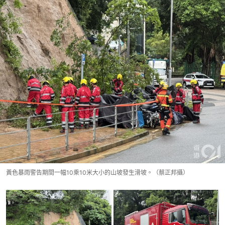
黃色暴雨警告期間一幅10乘10米大小的山坡發生滑坡。（蔡正邦攝）