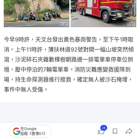
今早9時許，天文台發出黃色暴雨警告，至下午1時取
消。上午11時許，薄扶林道92號對開一幅山坡突然傾
瀉，沙泥碎石夾雜數棵樹朝路邊一排電單車停車位倒
塌，壓中停泊的7輛電單車。消防災難應變救援隊到
場，持生命探測器進行搜救，確定無人被沙石掩埋，
事件中無人受傷。
28
在Google
追蹤《香港01》