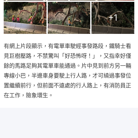
+
1
有網上片段顯示，有電單車駛經事發路段，鐵騎士看
見巨樹壓路，不禁驚叫「好恐怖呀！」，又指幸好僅
餘的馬路足夠其電單車能通過。片中見到前方另一輛
專線小巴，半邊車身要駛上行人路，才可繞過事發位
置繼續前行，但前面不遠處的行人路上，有消防員正
在工作，險象環生。