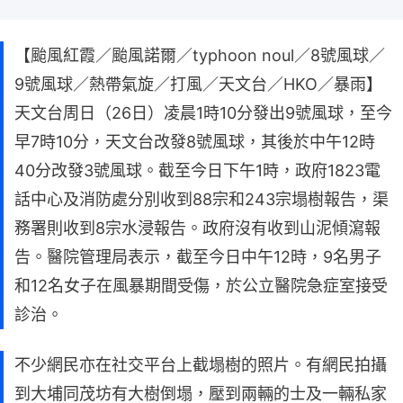
【颱風紅霞／颱風諾爾／typhoon noul／8號風球／
9號風球／熱帶氣旋／打風／天文台／HKO／暴雨】
天文台周日（26日）凌晨1時10分發出9號風球，至今
早7時10分，天文台改發8號風球，其後於中午12時
40分改發3號風球。截至今日下午1時，政府1823電
話中心及消防處分別收到88宗和243宗塌樹報告，渠
務署則收到8宗水浸報告。政府沒有收到山泥傾瀉報
告。醫院管理局表示，截至今日中午12時，9名男子
和12名女子在風暴期間受傷，於公立醫院急症室接受
診治。
不少網民亦在社交平台上截塌樹的照片。有網民拍攝
到大埔同茂坊有大樹倒塌，壓到兩輛的士及一輛私家