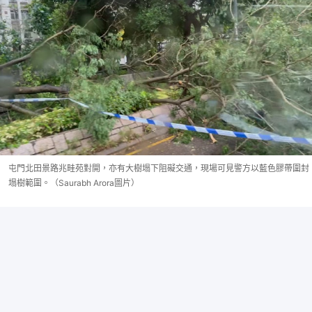
屯門北田景路兆畦苑對開，亦有大樹塌下阻礙交通，現場可見警方以藍色膠帶圍封
塌樹範圍。（Saurabh Arora圖片）