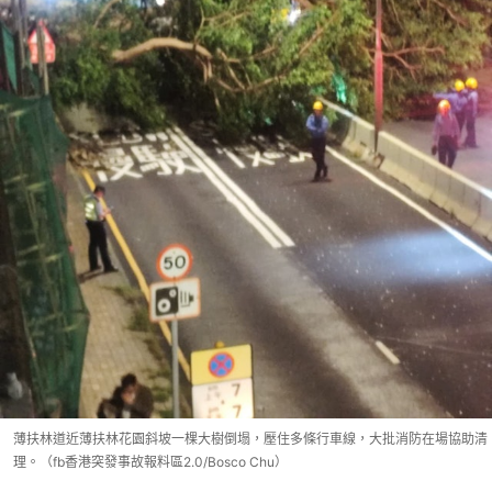
薄扶林道近薄扶林花園斜坡一棵大樹倒塌，壓住多條行車線，大批消防在場協助清
理。（fb香港突發事故報料區2.0/Bosco Chu）