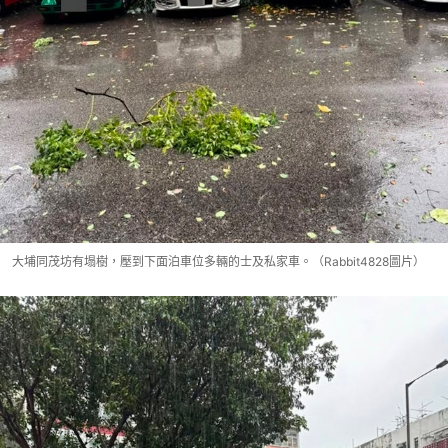
大埔同茂坊有塌樹，壓到下面泊車位多輛的士及私家車。（Rabbit4828圖片）