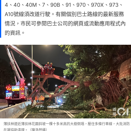
4、40、40M、7、90B、91、970、970X、973、
A10號線須改道行駛。有關個別巴士路線的最新服務
情況，市民可參閱巴士公司的網頁或流動應用程式內
的資訊。
薄扶林道近薄扶林花園斜坡一棵十多米高的大樹倒塌，壓住多條行車線，大批消防
在場協助清理。（陳浩然攝）