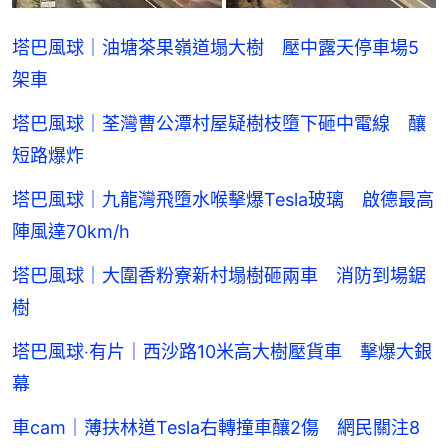
塔巴風球｜油塘茶果嶺道塌大樹 壓中露天停車場5
架車
塔巴風球｜荃灣曹公潭村屋疑樹枝墮下砸中電線 釀
短路爆炸
塔巴風球｜九龍灣飛墮水喉擊爆Tesla玻璃 啟德最高
陣風達70km/h
塔巴風球｜大圍香粉寮新村塌樹砸兩車 消防到場鋸
樹
塔巴風球‧有片｜西沙路10米高大樹壓貨車 擊爆大銀
幕
車cam｜薄扶林道Tesla右轉撞車釀2傷 網民關注8