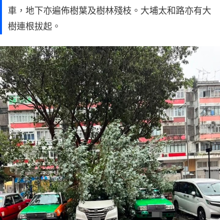
車，地下亦遍佈樹葉及樹林殘枝。大埔太和路亦有大
樹連根拔起。