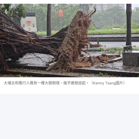
大埔太和路行人路有一棵大樹倒塌，幾乎連根拔起。（Kenny Tsang圖片）