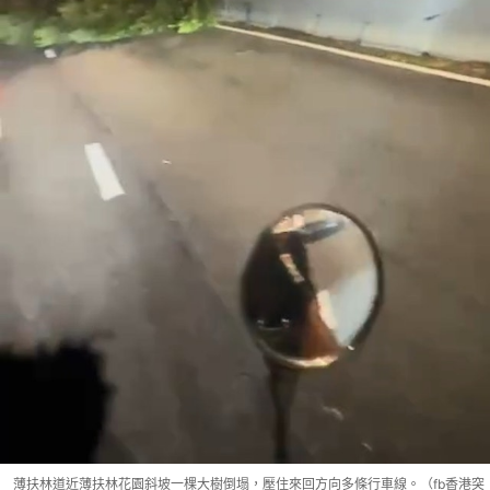
薄扶林道近薄扶林花園斜坡一棵大樹倒塌，壓住來回方向多條行車線。（fb香港突