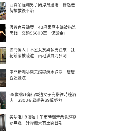
西貢吊鐘洲男子疑浮潛遇溺 昏迷送
院搶救後不治
假冒官員騙案｜43歲家庭主婦被指洗
黑錢 交逾$6800萬「保證金」
澳門傷人｜不忿女友與多男往來 狂
花錢卻被疏遠 內地漢買刀狂刺
屯門新咖啡灣夫婦疑嬉水遇溺 雙雙
昏迷送院
69歲翁旺角街頭遭女子兜搭往時鐘酒
店 $300交易變失$9萬勞力士
尖沙咀H8壞𨋢｜午市時間營業食肆寥
寥無幾 升降機未有重開日期