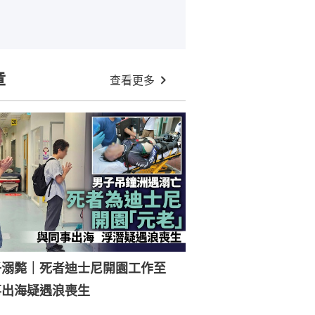
章
查看更多
子溺斃｜死者迪士尼開園工作至
事出海疑遇浪喪生