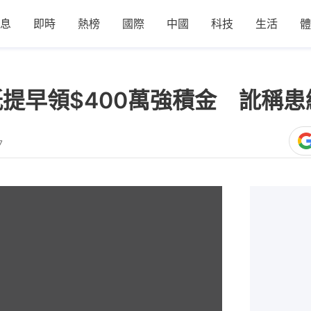
息
即時
熱榜
國際
中國
科技
生活
體
紙提早領$400萬強積金 訛稱
7