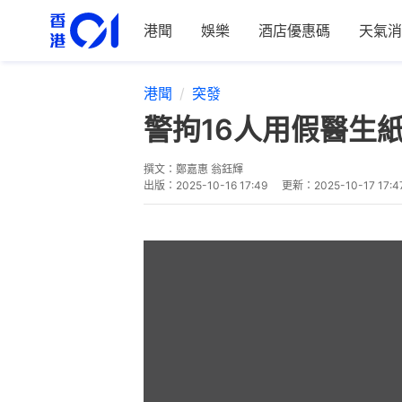
港聞
娛樂
酒店優惠碼
天氣消
港聞
突發
警拘16人用假醫生
撰文：
鄭嘉惠 翁鈺輝
出版：
2025-10-16 17:49
更新：
2025-10-17 17:4