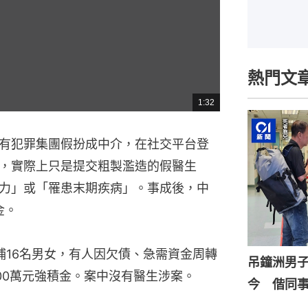
熱門文
1:32
總
共
時
間
有犯罪集團假扮成中介，在社交平台登
，實際上只是提交粗製濫造的假醫生
力」或「罹患末期疾病」。事成後，中
金。
捕16名男女，有人因欠債、急需資金周轉
吊鐘洲男
00萬元強積金。案中沒有醫生涉案。
今 偕同