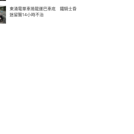
東涌電單車捲龍運巴車底 鐵騎士昏
迷留醫14小時不治