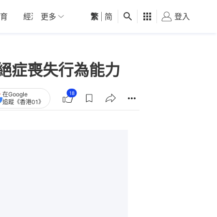
育
經濟
更多
01深圳
繁
觀點
|
简
健康
好食玩飛
登入
女
患絕症喪失行為能力
18
在Google
追蹤《香港01》