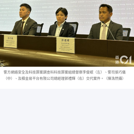
警方網絡安全及科技罪案調查科科技罪案組總督察李俊岷（左）、警司張巧儀
（中）、及積金易平台有限公司總經理郭禮輝（右）交代案件。（陳浩然攝）