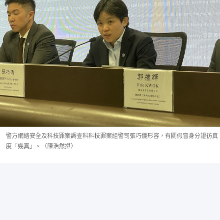
警方網絡安全及科技罪案調查科科技罪案組警司張巧儀形容，有關假冒身分證彷真
度「幾真」。（陳浩然攝）