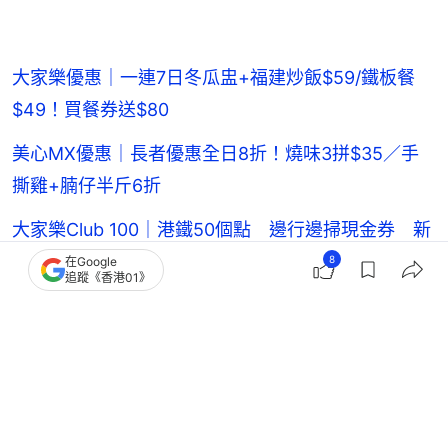
大家樂優惠｜一連7日冬瓜盅+福建炒飯$59/鐵板餐
$49！買餐券送$80
美心MX優惠｜長者優惠全日8折！燒味3拼$35／手
撕雞+腩仔半斤6折
大家樂Club 100｜港鐵50個點 邊行邊掃現金券 新
會員額外賞$50
8
在Google
追蹤《香港01》
大家樂優惠5大｜每周送$10優惠券！$1可樂＋套餐減
$6＋長者送油菜