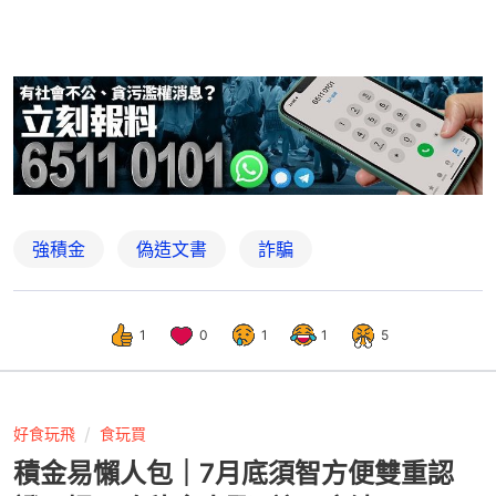
強積金
偽造文書
詐騙
1
0
1
1
5
好食玩飛
食玩買
積金易懶人包｜7月底須智方便雙重認