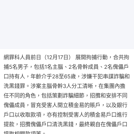
網罪科人員前日（12月17日） 展開拘捕行動，合共拘
捕5名男子，包括1名主腦、2名骨幹成員、2名傀儡戶
口持有人，年齡介乎28至65歲，涉嫌干犯串謀詐騙和
洗黑錢罪。涉案主腦骨幹3人分工清晰，在集團內擔
任不同的角色，包括策劃詐騙細節，招攬和安排不同
傀儡成員，冒充受害人開立積金易的賬戶，以及銀行
戶口以收取款項，亦有控制受害人的積金易戶口進行
提款，招攬傀儡戶口清洗黑錢，最終親自在傀儡戶口
提取相關款項等。