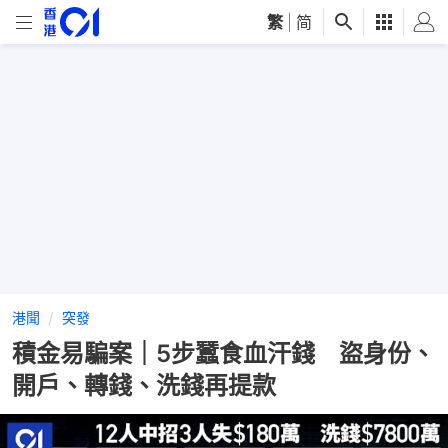
繁
|
简
港聞
突發
積金易騙案｜5步蠶食血汗錢 盜身份、
開戶、轉錢、洗錢再提款