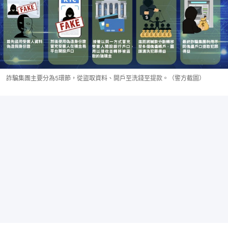
詐騙集團主要分為5環節，從盜取資料、開戶至洗錢至提款。（警方截圖）