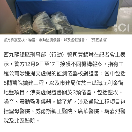
警方檢獲塵埃、噪音、震動監測儀器，以及虛假證書。（鄭嘉慧攝）
西九龍總區刑事部（行動）警司賈錦琳在記者會上表
示，警方12月9日至17日接獲不同機構報案，指有工
程公司涉嫌提交虛假的監測儀器校對證書，當中包括
5間醫院擴建工程，以及市建局位於土瓜灣庇利金街
地盤項目。涉案虛假證書關於3類儀器，包括塵埃、
噪音、震動監測儀器。據了解，涉及醫院工程項目包
括聖母醫院、威爾斯親王醫院、廣華醫院、瑪嘉烈醫
院及北區醫院。