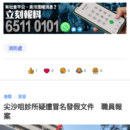
消防處
1
0
0
0
0
港聞
突發
尖沙咀診所疑遭冒名發假文件 職員報
案