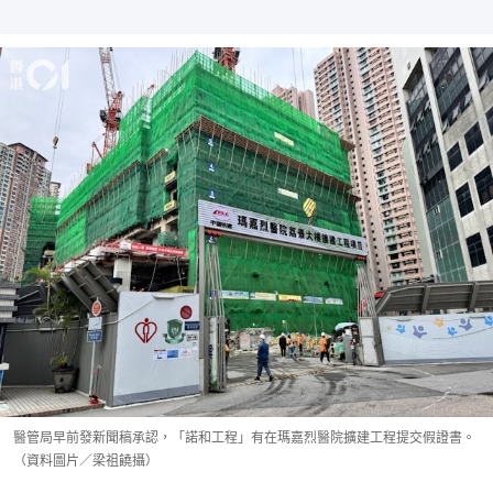
醫管局早前發新聞稿承認，「諾和工程」有在瑪嘉烈醫院擴建工程提交假證書。
（資料圖片／梁祖饒攝）