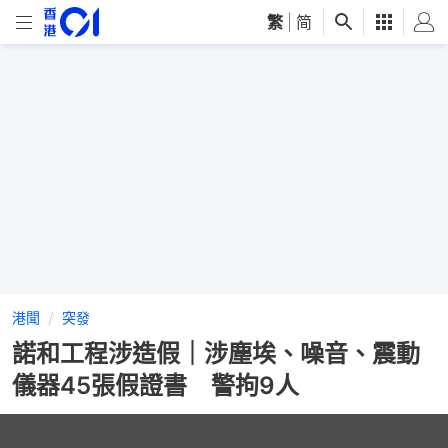
繁
|
简
港聞
突發
諾和工程涉造假｜涉塵埃、噪音、震動
儀器45張假證書 警拘9人