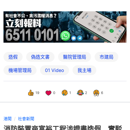
造假
偽造文書
醫院管理局
市建局
機場管理局
01 Video
我主場
19
0
1
2
6
港聞
社會新聞
消防裝置商富裕工程涉證書造假 實駁