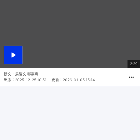
播
放
2:29
總
影
共
片
時
撰文：
馬耀文 鄭嘉惠
間
出版：
2025-12-25 10:51
更新：
2026-01-05 15:14