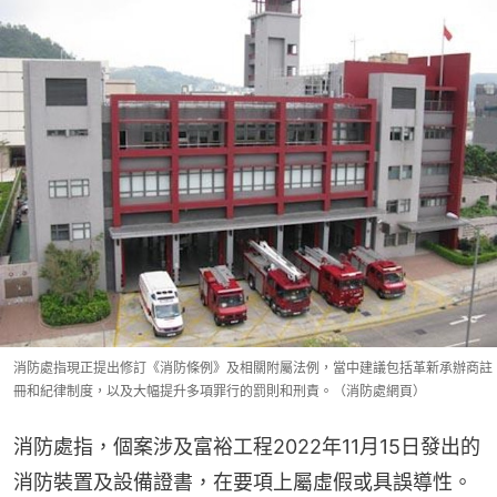
消防處指現正提出修訂《消防條例》及相關附屬法例，當中建議包括革新承辦商註
冊和紀律制度，以及大幅提升多項罪行的罰則和刑責。（消防處網頁）
消防處指，個案涉及富裕工程2022年11月15日發出的
消防裝置及設備證書，在要項上屬虛假或具誤導性。