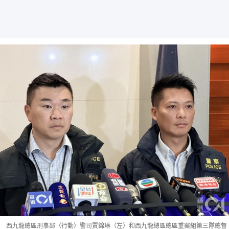
西九龍總區刑事部（行動）警司賈錦琳（左）和西九龍總區總區重案組第三隊總督