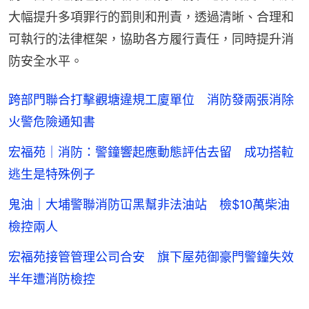
大幅提升多項罪行的罰則和刑責，透過清晰、合理和
可執行的法律框架，協助各方履行責任，同時提升消
防安全水平。
跨部門聯合打擊觀塘違規工廈單位 消防發兩張消除
火警危險通知書
宏福苑｜消防：警鐘響起應動態評估去留 成功搭𨋢
逃生是特殊例子
鬼油｜大埔警聯消防冚黑幫非法油站 檢$10萬柴油
檢控兩人
宏福苑接管管理公司合安 旗下屋苑御豪門警鐘失效
半年遭消防檢控