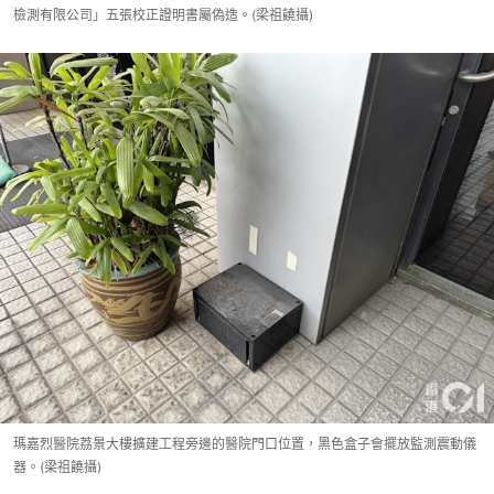
檢測有限公司」五張校正證明書屬偽造。(梁祖饒攝)
瑪嘉烈醫院荔景大樓擴建工程旁邊的醫院門口位置，黑色盒子會擺放監測震動儀
器。(梁祖饒攝)