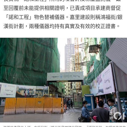
至回覆前未能提供相關證明，已責成項目承建商督促
「諾和工程」物色替補儀器。嘉里建設則稱鴻福街/銀
漢街計劃，兩種儀器均持有真實及有效的校正證書。