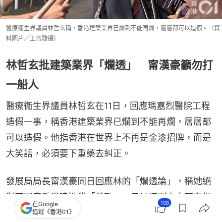
醫療衞生界議員林哲玄稱，香港建築業界已爛到不能再爛，層層都可以造假。（資
料圖片／王晉璇攝）
林哲玄批建築業界「爛透」 甯漢豪籲勿打
一船人
醫療衞生界議員林哲玄在11日，回應瑪嘉烈醫院工程
造假一事，稱香港建築業界已爛到不能再爛，層層都
可以造假。他指香港在世界上不再是金漆招牌，而是
大笑話，必須要下重藥去糾正。
發展局局長甯漢豪同日回應林的「爛透論」，稱她絕
對不同意香港建造業「差勁」，只是個別人士不守規
108
在Google
矩，屬「害群之馬」，著不要因「害群之馬」一竹篙
追蹤《香港01》