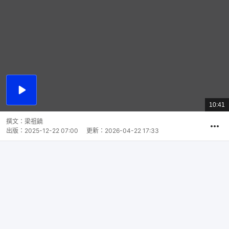
播
放
10:41
總
影
共
片
時
撰文：
梁祖饒
間
出版：
2025-12-22 07:00
更新：
2026-04-22 17:33