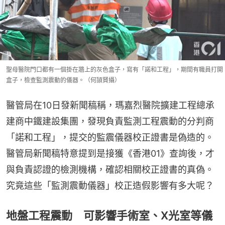
聖母醫院門口都有一個掛在牆上的灰色盒子，寫有「諾和工程」，期間有職員打開
盒子，檢查監測震動的儀器。（何頴賢攝）
醫管局在10日發新聞稿稱，瑪嘉烈醫院擴建工程總承
建商中鐵建設集團，發現負責監測工程震動的分判商
「諾和工程」，提交的監震儀器校正證書是偽造的。
醫管局新聞稿特意提到是接獲《香港01》查詢後，才
與負責認證的檢測機構，確認相關校正證書的真偽。
究竟這些「監測震動儀器」校正造假影響有多大呢？
地盤工程震動 可影響手術室、X光室等儀