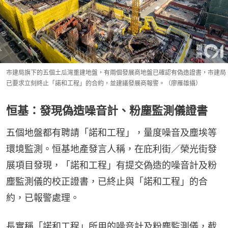
市建局旗下的五個土瓜灣重建地盤，有兩個發展商地盤已確認有偽造證書，市建局
已要求立刻終止「諾和工程」的合約，並建議發展商報警。（廖雁雄攝）
恒基：發現偽造噪音計、粉塵監測儀證書
五個地盤都有聘請「諾和工程」，量度噪音及塵埃等
環境監測。恒基地產發言人稱，在庇利街／榮光街發
展項目發現，「諾和工程」有提交偽造的噪音計及粉
塵監測儀的校正證書，已終止與「諾和工程」的合
約，已報警處理。
長實稱「諾和工程」所用的噪音計及粉塵監測儀，截