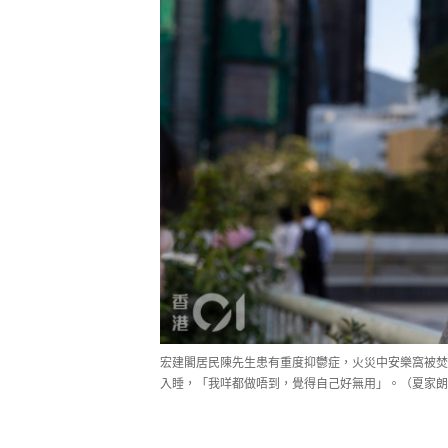
宏建閣居民陳先生患有重度抑鬱症，火災中安樂窩被焚
入睡，「我咩都做唔到，覺得自己好無用」。（夏家朗