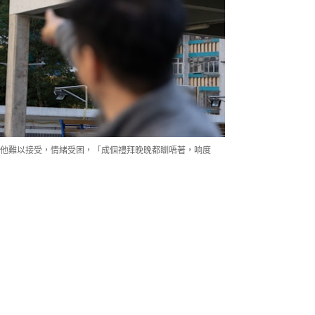
他難以接受，情緒受困，「成個禮拜晚晚都瞓唔著，响度