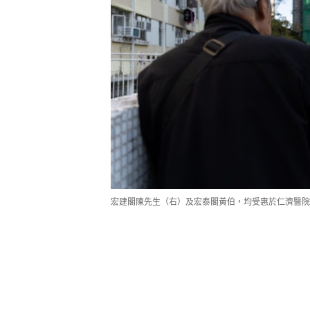
宏建閣陳先生（右）及宏泰閣黃伯，均受惠於仁濟醫院