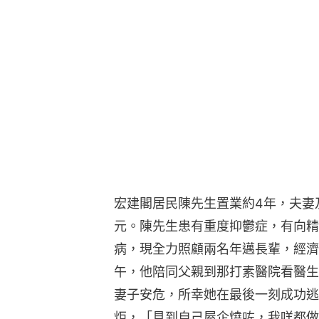
宏建閣居民陳先生置業約4年，夫妻及
元。陳先生患有重度抑鬱症，有向精
病，現全力照顧兩名年邁長輩，經濟
午，他陪同父親到那打素醫院看醫生
妻子安危，所幸她在最後一刻成功逃
炬，「見到自己屋企燒咗，我咩都做