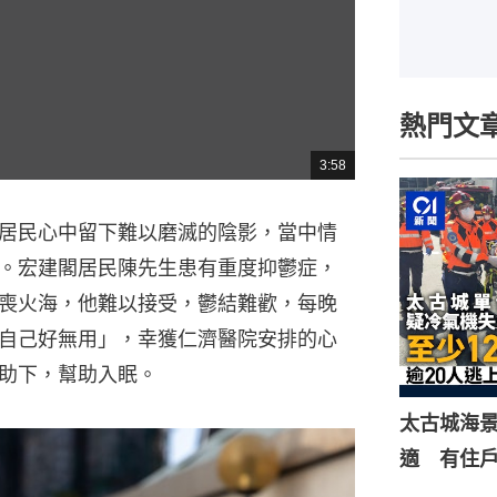
熱門文
3:58
總
共
時
間
居民心中留下難以磨滅的陰影，當中情
。宏建閣居民陳先生患有重度抑鬱症，
喪火海，他難以接受，鬱結難歡，每晚
自己好無用」，幸獲仁濟醫院安排的心
助下，幫助入眠。
太古城海景
適 有住