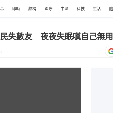
息
即時
熱榜
國際
中國
科技
生活
體
民失數友 夜夜失眠嘆自己無用
48