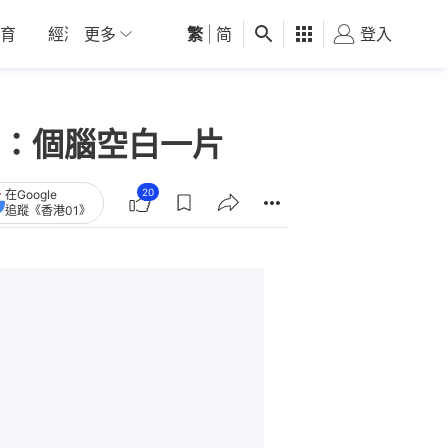
育
經濟
更多
01深圳
繁
觀點
|
简
健康
好食玩飛
登入
女
：個腦空白一片
20
在Google
追蹤《香港01》