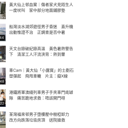
黃大仙上邨血案｜傷者家犬見陌生人
一度吠叫 家中部分地面鋪膠墊
船灣淡水湖郊遊徑男子昏迷 直升機
出動惟證不治 正調查是否中暑
:44
天文台錄破紀錄高溫 黃色暑熱警告
下 清潔工人汗流浹背：熱到暈
車Cam｜黃大仙「小露寳」的士剷石
壆彈起 飛甩車轆 片主：癡X線
:48
港鐵將軍澳綫列車男子手夾車門底罅
隙 痛苦跪地求救：唔該開門呀
:22
荃灣福來邨男子墮樓壓中樹椏卸力
改方向跌落垃圾房頂 送院搶救