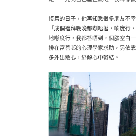
接着的日子，他再知悉很多朋友不幸
「成個禮拜晚晚都瞓唔著，响度行，
地喺度行，我都答唔到，個腦空白一
排在富善邨的心理學家求助，另依靠
多外出散心，紓解心中鬱結。