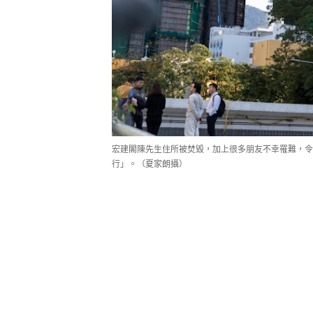
宏建閣陳先生住所被焚毀，加上很多朋友不幸罹難，令
行」。（夏家朗攝）