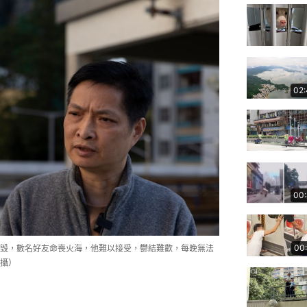
02
00
00
毁，數名好友命喪火海，他難以接受，鬱結難歡，每晚無法
攝）