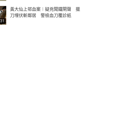
黃大仙上邨血案︱疑兇聞鐵閘聲 擸
刀埋伏斬鄰居 警檢血刀覆診紙
:31