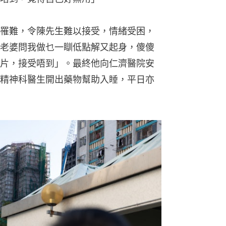
罹難，令陳先生難以接受，情緒受困，
老婆問我做乜一瞓低點解又起身，傻傻
片，接受唔到」。最終他向仁濟醫院安
精神科醫生開出藥物幫助入睡，平日亦