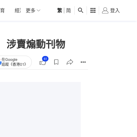
育
經濟
更多
01深圳
繁
觀點
|
简
健康
好食玩飛
登入
女
 涉賣煽動刊物
61
在Google
追蹤《香港01》