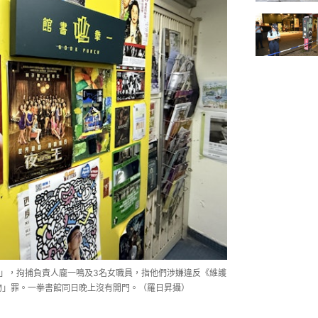
館」，拘捕負責人龐一鳴及3名女職員，指他們涉嫌違反《維護
物」罪。一拳書館同日晚上沒有開門。（羅日昇攝）