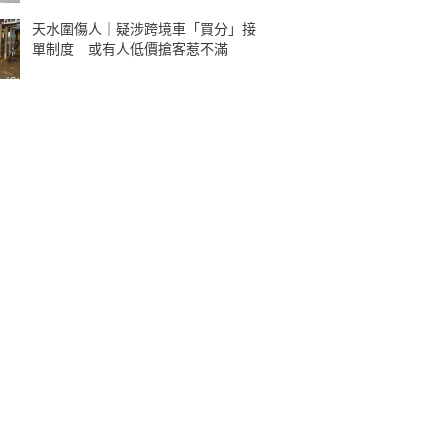
天水圍傷人｜疑涉跨境車「買分」接
單制度 或有人低價搶客惹不滿