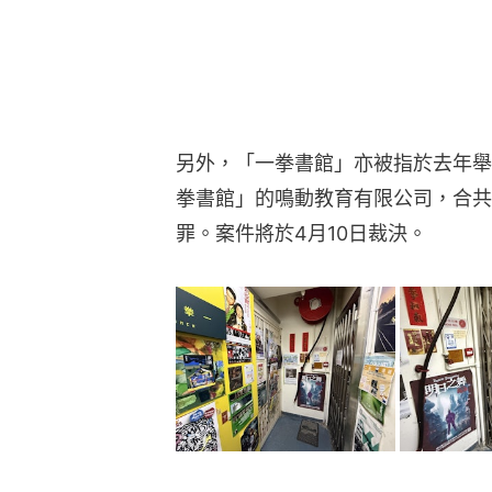
一拳書館涉賣酒被票控 店主稱辦文學
疫市開獨立書店 盼一拳驚醒讀書人