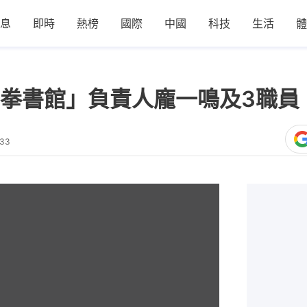
息
即時
熱榜
國際
中國
科技
生活
體
拳書館」負責人龐一鳴及3職員
:33