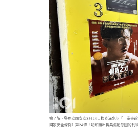
據了解，警務處國安處3月24日搜查深水埗「一拳書
國家安全條例》第24條「明知而出售具煽動意圖的刊