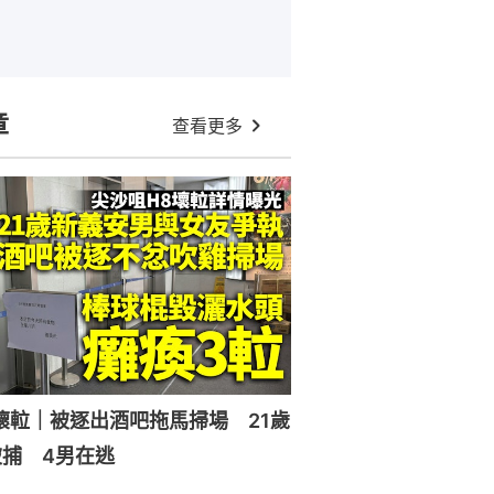
章
查看更多
壞𨋢｜被逐出酒吧拖馬掃場 21歲
捕 4男在逃