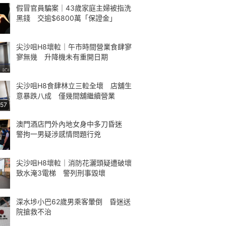
假冒官員騙案｜43歲家庭主婦被指洗
黑錢 交逾$6800萬「保證金」
尖沙咀H8壞𨋢｜午市時間營業食肆寥
寥無幾 升降機未有重開日期
尖沙咀H8食肆林立三𨋢全壞 店舖生
意暴跌八成 僅幾間舖繼續營業
:57
澳門酒店門外內地女身中多刀昏迷
警拘一男疑涉感情問題行兇
尖沙咀H8壞𨋢｜消防花灑頭疑遭破壞
致水淹3電梯 警列刑事毀壞
深水埗小巴62歲男乘客暈倒 昏迷送
院搶救不治