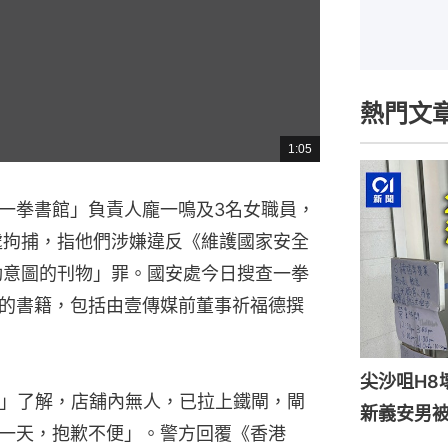
熱門文
1:05
總
共
時
間
一拳書館」負責人龐一鳴及3名女職員，
處拘捕，指他們涉嫌違反《維護國家安全
動意圖的刊物」罪。國安處今日搜查一拳
的書籍，包括由壹傳媒前董事祈福德撰
尖沙咀H8
館」了解，店舖內無人，已拉上鐵閘，閘
新義安男被
一天，抱歉不便」。警方回覆《香港