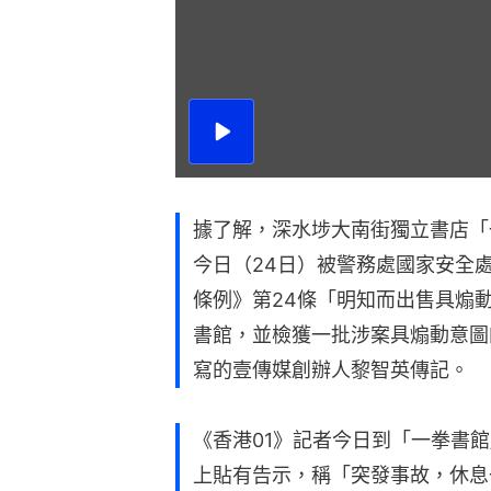
播
放
影
片
據了解，深水埗大南街獨立書店「
今日（24日）被警務處國家安全
條例》第24條「明知而出售具煽
書館，並檢獲一批涉案具煽動意圖
寫的壹傳媒創辦人黎智英傳記。
《香港01》記者今日到「一拳書
上貼有告示，稱「突發事故，休息