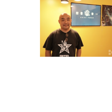
翻查資料，「一拳書館」曾被指於2
發現店內沒有張貼「安心出行」海報
類罪，及一項「作為餐飲業務負責人
599章附屬法例F第 6(1) 條發出
元。