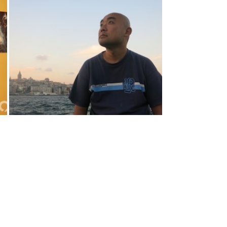
022年9月無牌賣酒，警方派員放蛇，另
，負責人龐一鳴遭票控一項無牌售賣酒
沒有遵從醫務衞生局局長根據法例第
的指示」罪。龐一鳴承認控罪，被罰款1.2萬