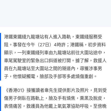
港鐵東鐵綫九龍塘站有人進入路軌，東鐵綫服務受
阻。事發在今午（27日）4時許；港鐵稱，初步資料
顯示，一列東鐵綫列車由九龍塘站前往大圍站途中，
車尾駕駛室的緊急出口斜道被打開。據了解，救援人
員在九龍塘站至大圍站之間的隧道內，尋獲涉事男
子，他懷疑觸電，臉部及手部等多處燒傷重創。
《香港01》接獲讀者韋先生提供影片及照片，見到受
傷男子倒臥在路軌上，臉及手有燒焦，熏黑及脫皮，
表情痛苦，救護員為他戴上氧氣罩協助呼吸。至傍晚