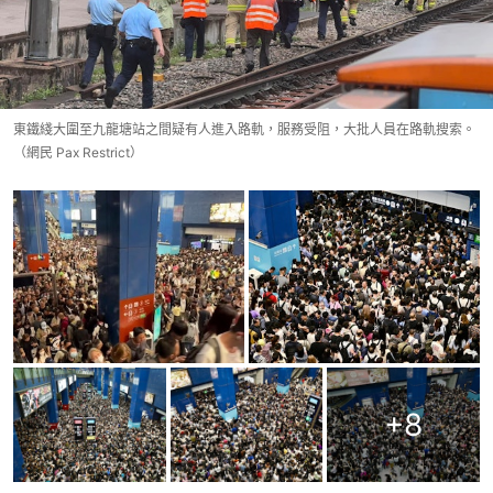
東鐵綫大圍至九龍塘站之間疑有人進入路軌，服務受阻，大批人員在路軌搜索。
（網民 Pax Restrict）
+
8