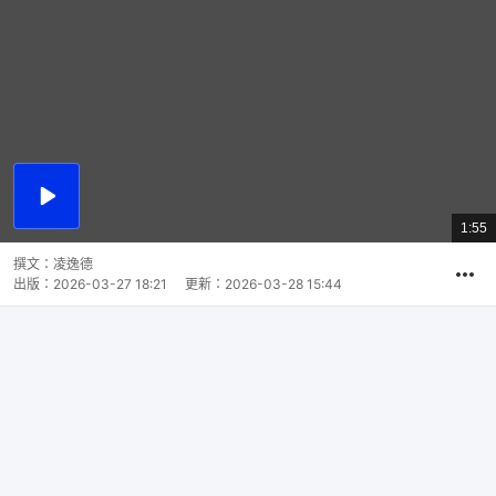
播
放
1:55
總
影
共
片
時
撰文：
凌逸德
間
出版：
2026-03-27 18:21
更新：
2026-03-28 15:44