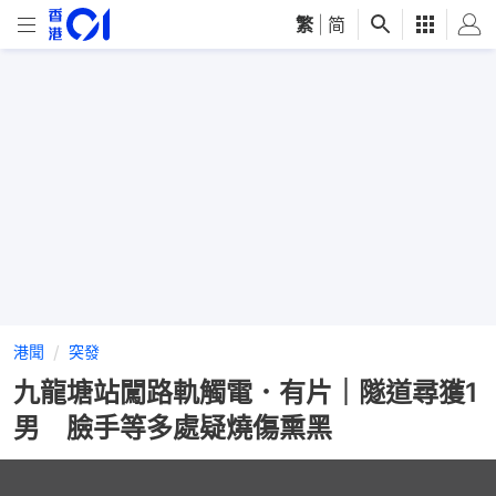
繁
|
简
港聞
突發
九龍塘站闖路軌觸電．有片｜隧道尋獲1
男 臉手等多處疑燒傷熏黑