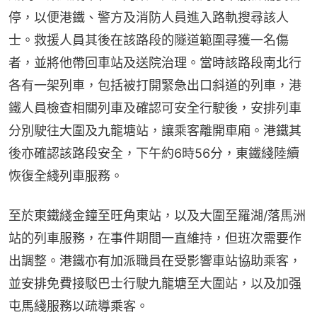
停，以便港鐵、警方及消防人員進入路軌搜尋該人
士。救援人員其後在該路段的隧道範圍尋獲一名傷
者，並將他帶回車站及送院治理。當時該路段南北行
各有一架列車，包括被打開緊急出口斜道的列車，港
鐵人員檢查相關列車及確認可安全行駛後，安排列車
分別駛往大圍及九龍塘站，讓乘客離開車廂。港鐵其
後亦確認該路段安全，下午約6時56分，東鐵綫陸續
恢復全綫列車服務。
至於東鐵綫金鐘至旺角東站，以及大圍至羅湖/落馬洲
站的列車服務，在事件期間一直維持，但班次需要作
出調整。港鐵亦有加派職員在受影響車站協助乘客，
並安排免費接駁巴士行駛九龍塘至大圍站，以及加强
屯馬綫服務以疏導乘客。