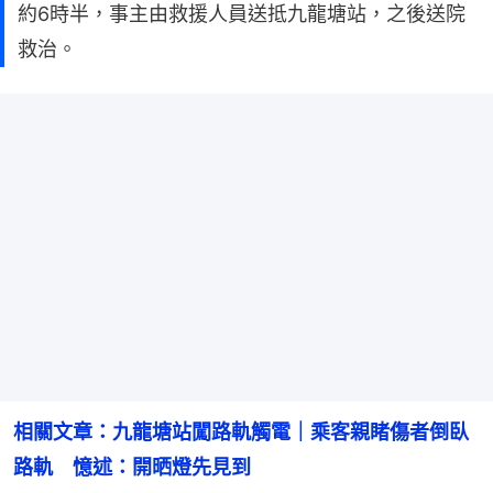
約6時半，事主由救援人員送抵九龍塘站，之後送院
救治。
相關文章：九龍塘站闖路軌觸電｜乘客親睹傷者倒臥
路軌　憶述：開晒燈先見到