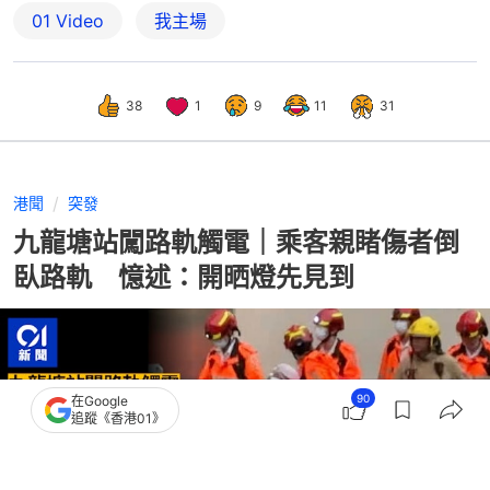
01 Video
我主場
38
1
9
11
31
港聞
突發
九龍塘站闖路軌觸電｜乘客親睹傷者倒
臥路軌 憶述：開晒燈先見到
90
在Google
追蹤《香港01》