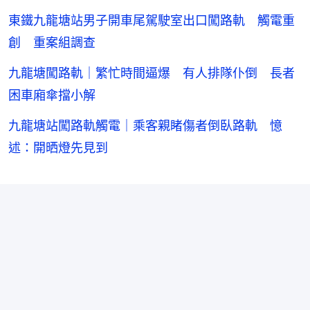
東鐵九龍塘站男子開車尾駕駛室出口闖路軌 觸電重
創 重案組調查
九龍塘闖路軌｜繁忙時間逼爆 有人排隊仆倒 長者
困車廂傘擋小解
九龍塘站闖路軌觸電｜乘客親睹傷者倒臥路軌 憶
述：開晒燈先見到