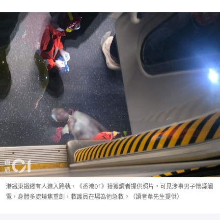
港鐵東鐵綫有人進入路軌，《香港01》接獲讀者提供照片，可見涉事男子懷疑觸
電，身體多處燒焦重創，救護員在場為他急救。（讀者韋先生提供）