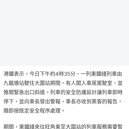
港鐵表示，今日下午約4時35分，一列東鐵綫列車由
九龍塘站駛往大圍站期間，有人闖入車尾駕駛室，並
推開緊急出口斜道。列車的安全防護設計讓列車即時
停下，並向車長發出警報，車長亦收到乘客的報告，
隨即按既定安全程序處理。
期間，東鐵綫來往旺角東至大圍站的列車服務需要暫