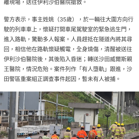
離現場，送往伊利沙伯醫院搶救。
警方表示，事主姓姚（35歲），於一輛往大圍方向行
駛的列車車上，懷疑打開車尾駕駛室的緊急逃生門，
進入路軌，驚動多人報案。人員趕抵在隧道內將其尋
回，相信他在路軌懷疑觸電，全身燒傷，清醒被送往
伊利沙伯醫院後，其後陷入昏迷；轉送沙田威爾斯親
王醫院，情況危殆。案件列作「有人墮軌」跟進，沙
田警區重案組正調查事件起因，暫未有人被捕。