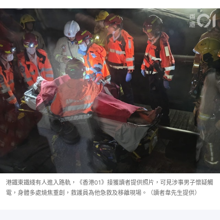
港鐵東鐵綫有人進入路軌，《香港01》接獲讀者提供照片，可見涉事男子懷疑觸
電，身體多處燒焦重創，救護員為他急救及移離現場。（讀者韋先生提供）