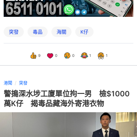
突發
毒品
海關
K仔
9
0
0
1
1
港聞
突發
警搗深水埗工廈單位拘一男 檢$1000
萬K仔 揭毒品藏海外寄港衣物