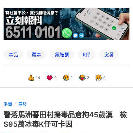
毒品
藏毒
氯胺酮
K仔
突發
14
0
1
2
0
港聞
突發
警落馬洲蕃田村搗毒品倉拘45歲漢 檢
$95萬冰毒K仔可卡因