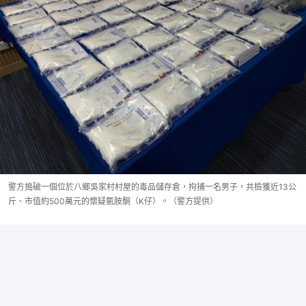
警方搗破一個位於八鄉吳家村村屋的毒品儲存倉，拘捕一名男子，共檢獲近13公
斤、市值約500萬元的懷疑氯胺酮（K仔）。（警方提供）