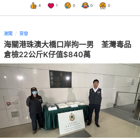
4
1
0
0
0
港聞
突發
海關港珠澳大橋口岸拘一男 荃灣毒品
倉檢22公斤K仔值$840萬