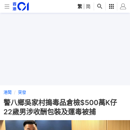
繁
|
简
港聞
突發
警八鄉吳家村搗毒品倉檢$500萬K仔
22歲男涉收酬包裝及運毒被捕