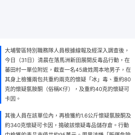
大埔警區特別職務隊人員根據線報及經深入調查後，
今日（31日）清晨在落馬洲新田展開反毒品行動，在
蕃田村一單位附近，截查一名45歲姓周本地男子，在
其身上檢獲兩包共重約兩克的懷疑「冰」毒、重約80
克的懷疑氯胺酮（俗稱K仔），及重約40克的懷疑可
卡因。
其後人員在該單位內，再檢獲約1.6公斤懷疑氯胺酮及
約340克懷疑可卡因，搗破該懷疑毒品儲存倉。行動
中檢獲的毒品市值共約95萬元。周男涉嫌「販運危險