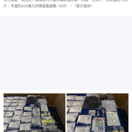
斤、市值約500萬元的懷疑氯胺酮（K仔）。（警方提供）