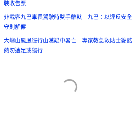
裝收告票
非載客九巴車長駕駛時雙手離軚 九巴：以違反安全
守則解僱
大嶼山鳳凰徑行山漢疑中暑亡 專家教急救貼士籲酷
熱勿遠足或獨行