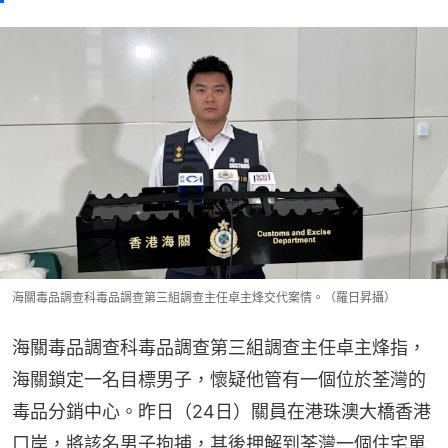
海關毒品調查科毒品調查第三組調查主任卓主烽交代案情。（羅日昇攝）
海關毒品調查科毒品調查第三組調查主任卓主烽指，
海關鎖定一名目標男子，懷疑他管有一個位於荃灣的
毒品分銷中心。昨日（24日）關員在港珠澳大橋香港
口岸，將該名男子拘捕，其後押解到荃灣一個住宅單