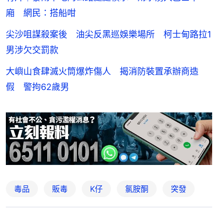
廂 網民：搭船咁
尖沙咀謀殺案後 油尖反黑巡娛樂場所 柯士甸路拉1
男涉欠交罰款
大嶼山食肆滅火筒爆炸傷人 揭消防裝置承辦商造
假 警拘62歲男
毒品
販毒
K仔
氯胺酮
突發