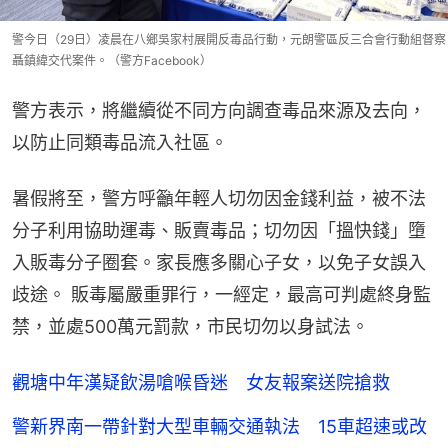
警今日（29日）凌晨在八鄉吳家村展開反毒品行動，元朗警區反三合會行動組督察
聶鎮緯交代案件。（警方Facebook）
警方表示，將繼續從不同方向調查毒品來源及去向，
以防止同類毒品流入社區。
暑假將至，警方呼籲年輕人切勿因金錢利益，被不法
分子利用協助運毒、販賣毒品；切勿因「搵快錢」墮
入販毒分子圈套。家長應多關心子女，以免子女誤入
歧途。 販毒屬嚴重罪行，一經定，最高可判處終身監
禁，並處500萬元罰款，市民切勿以身試法。
觀塘中年漢疑飲湯嗆喉昏迷 女友報案送院搶救
警新界南一帶針對大型車輛交通執法 15車超速或改