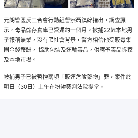
元朗警區反三合會行動組督察聶鎮緯指出，調查顯
示，毒品儲存倉庫已營運約一個月。被捕22歲本地男
子報稱無業，沒有黑社會背景，警方相信他受販毒集
團金錢報酬， 協助包裝及運輸毒品，供應予毒品拆家
及本地市場。
被捕男子已被暫控兩項「販運危險藥物」罪，案件於
明日（30日）上午在粉嶺裁判法院提堂。