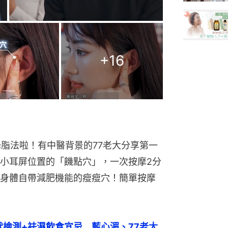
+
16
降脂法啦！有中醫背景的77老大分享第一
小耳屏位置的「饑點穴」，一次按摩2分
身體自帶減肥機能的瘦瘦穴！簡單按摩
狀檢測+祛濕飲食宜忌　藍心湄、77老大