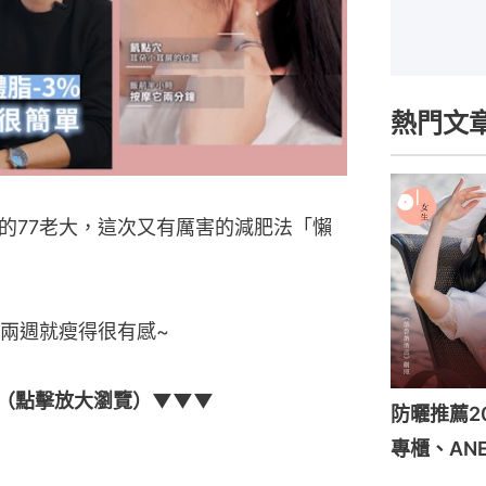
熱門文
的77老大，這次又有厲害的減肥法「懶
兩週就瘦得很有感~
！（點擊放大瀏覽）▼▼▼
防曬推薦2
專櫃、ANE