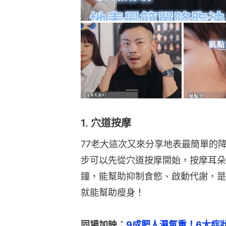
1. 穴道按摩
77老大這次又來分享地表最簡單的
步可以先從穴道按摩開始，按摩耳朵
鐘，能幫助抑制食慾、啟動代謝，是
就能幫助瘦身！
同場加映：
9成肥人濕氣重！6大症