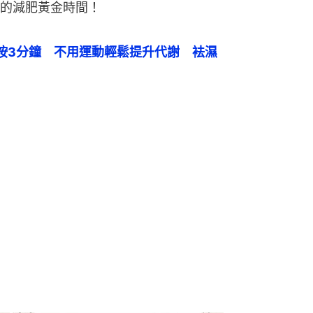
的減肥黃金時間！
按3分鐘　不用運動輕鬆提升代謝　袪濕