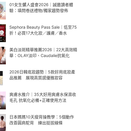
01女生儷人盛會2026｜誠邀讀者體
驗：填問卷送禮物/獨家趨勢發佈
Sephora Beauty Pass Sale｜低至75
折！必買17大化妝／護膚／香水
美白淡斑精華推薦2026｜22大高效精
華：OLAY淡印、Caudalie抗氧化
2026日韓底妝趨勢｜5款好用底妝產
品推薦 展現高質感優雅妝容
爽膚水推介｜35大好用爽膚水保濕收
毛孔 抗氧化必備+正確使用方法
日本媽媽10天瘦背操教學：5個動作
改善圓肩駝背 練出挺拔線條