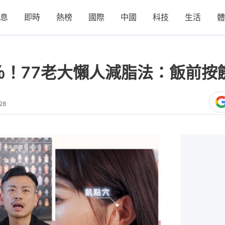
息
即時
熱榜
國際
中國
科技
生活
體
％！77老大懶人減脂法：飯前按
28