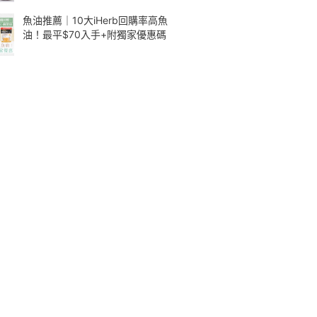
魚油推薦｜10大iHerb回購率高魚
油！最平$70入手+附獨家優惠碼