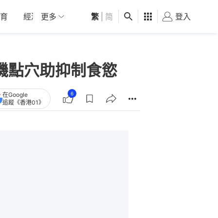
育
經濟
更多
01深圳
繁
觀點
|
简
健康
好食玩飛
登入
女
饑點穴助抑制食慾
6
在Google
追蹤《香港01》