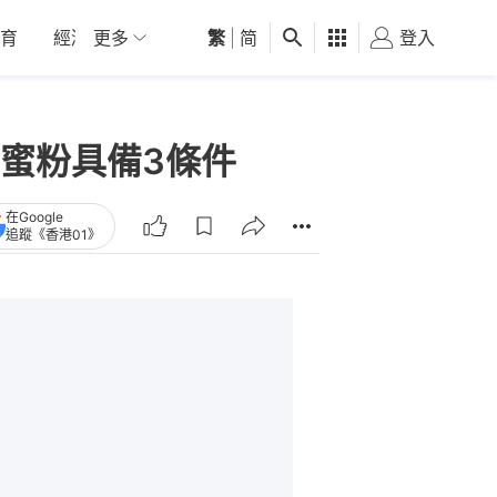
育
經濟
更多
01深圳
繁
觀點
|
简
健康
好食玩飛
登入
女
蜜粉具備3條件
在Google
追蹤《香港01》