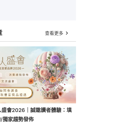
章
查看更多
人盛會2026｜誠邀讀者體驗：填
/獨家趨勢發佈