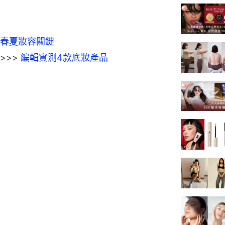
春夏妝容關鍵
>>>
 編輯實測4款底妝產品