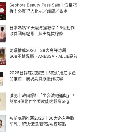
Sephora Beauty Pass Sale｜低至75
折！必買17大化妝／護膚／香水
日本媽媽10天瘦背操教學：5個動作
改善圓肩駝背 練出挺拔線條
防曬推薦2026｜38大高評防曬！
$68不輸專櫃、ANESSA、ALLIE高效
2026日韓底妝趨勢｜5款好用底妝產
品推薦 展現高質感優雅妝容
減肥｜韓國爆紅「坐姿減肥運動」！
簡單4個動作坐著就能輕鬆瘦5kg
妝前底霜推薦2026｜30大必入手妝
前乳：解決保濕/提亮/妝容服貼