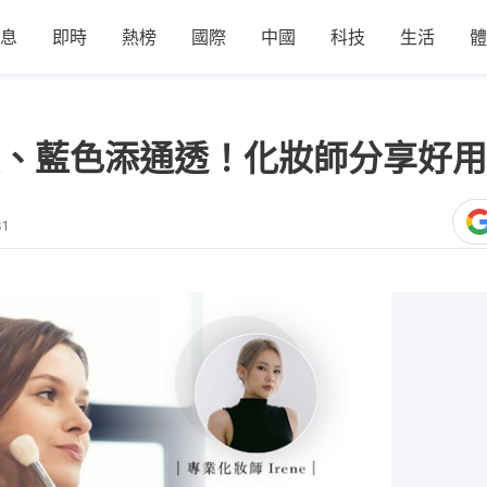
息
即時
熱榜
國際
中國
科技
生活
體
、藍色添通透！化妝師分享好用
31