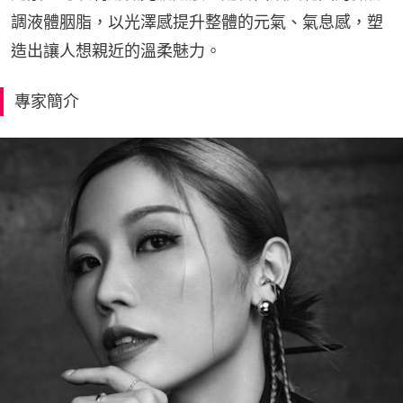
調液體胭脂，以光澤感提升整體的元氣、氣息感，塑
造出讓人想親近的溫柔魅力。
專家簡介