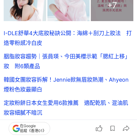
+
7
I-DLE舒華4大底妝秘訣公開：海綿＋刮刀上妝法 打
造零粉感冷白皮
胭脂妝容趨勢｜張員瑛、今田美櫻示範「腮紅上移」
妝 附6類產品
韓國女團妝容拆解！Jennie掀無眉妝熱潮、Ahyeon
煙粉色妝最顯白
定妝粉餅日本女生愛用6款推薦 適配乾肌、混油肌
妝容細膩不暗沉
日本女生卸妝油挑選3方法 精準針對乾皮、油皮膚
在Google
追蹤《香港01》
質 附對應產品