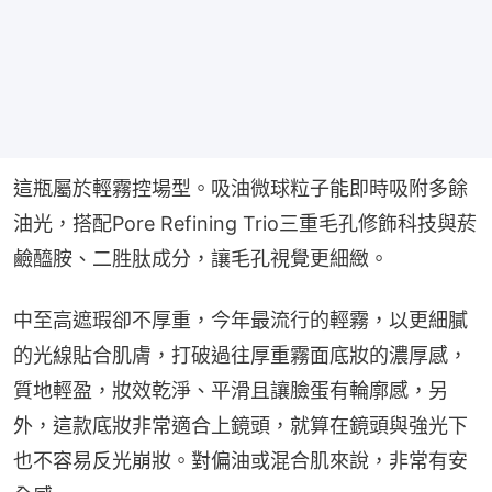
這瓶屬於輕霧控場型。吸油微球粒子能即時吸附多餘
油光，搭配Pore Refining Trio三重毛孔修飾科技與菸
鹼醯胺、二胜肽成分，讓毛孔視覺更細緻。
中至高遮瑕卻不厚重，今年最流行的輕霧，以更細膩
的光線貼合肌膚，打破過往厚重霧面底妝的濃厚感，
質地輕盈，妝效乾淨、平滑且讓臉蛋有輪廓感，另
外，這款底妝非常適合上鏡頭，就算在鏡頭與強光下
也不容易反光崩妝。對偏油或混合肌來說，非常有安