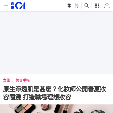
繁
|
简
女生
美容手帳
原生淨透肌是甚麼？化妝師公開春夏妝
容關鍵 打造職場理想妝容