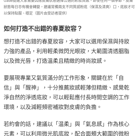
Gabe提醒大家需要因應皮膚狀態選擇合適的彩妝質感，即使在同一個季節，皮膚
狀態每日亦有機會轉變，建議常備兩支不同質感粉底（保濕及清爽）口，底妝才可
以保持貼服、穩定（圖片由受訪者提供）
如何打造不出錯的春夏妝容？
想打造不出錯的春夏妝容，大家可以選用保濕與持妝
力強的產品，利用輕柔微閃光眼妝，大範圍清透胭脂
以及微光唇，打造溫柔且精緻的時尚妝感。
要展現專業又氣質滿分的工作形象，關鍵在於「自
信」與「醒神」，十分推薦妝感輕薄但精緻、感覺乾
淨自然的淨透底妝，可以輕鬆應付長時間空調的工作
環境，以及減輕頻密補妝對皮膚的負擔。
若約會的話，建議以「温柔」與「氣息感」作為核心
元素，可以利用微光肌底妝，配合面頰大範圍的微粉