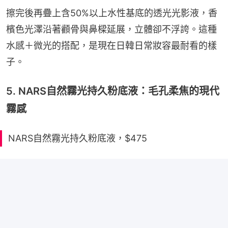
擦完後再疊上含50%以上水性基底的透光光影液，香
檳色光澤沿著顴骨與鼻樑延展，立體卻不浮誇。這種
水感＋微光的搭配，是現在日韓日常妝容最耐看的樣
子。
5. NARS自然霧光持久粉底液：毛孔柔焦的現代
霧感
NARS自然霧光持久粉底液，$475