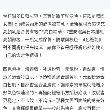
現在很多日韓妝容，其實是妝前就決勝。這款是韓國
女團i-dle成員薇娟的必備妝前乳，全新植村秀超快充
亮顏乳結合養膚級CE亮白精華、7重防曬與日本緋紅
亮顏微粒，一瓶完成保養、防曬與校色。4色選能針
對不同膚色提亮暗沉，讓你不管是哪種膚色都能找到
自己的命定色選擇！
四色包括：清透藍、冰透粉紫、元氣粉、自然杏，清
透藍適合冷白肌，冰透粉紫適合蠟黃肌，元氣粉適合
白皙肌，自然杏適合全膚質，讓你素顏單擦就能增添
好氣色快速出門。再搭配輕霧小方瓶粉底液，妝感會
更穩定、不卡紋、不暗沉。那種女團門面般的透亮氣
色，其實邏輯很簡單——妝前先快充，底妝再鎖定。