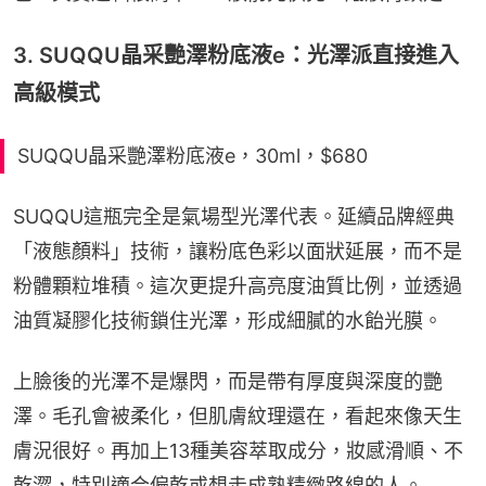
3. SUQQU晶采艷澤粉底液e：光澤派直接進入
高級模式
SUQQU晶采艷澤粉底液e，30ml，$680
SUQQU這瓶完全是氣場型光澤代表。延續品牌經典
「液態顏料」技術，讓粉底色彩以面狀延展，而不是
粉體顆粒堆積。這次更提升高亮度油質比例，並透過
油質凝膠化技術鎖住光澤，形成細膩的水飴光膜。
上臉後的光澤不是爆閃，而是帶有厚度與深度的艷
澤。毛孔會被柔化，但肌膚紋理還在，看起來像天生
膚況很好。再加上13種美容萃取成分，妝感滑順、不
乾澀，特別適合偏乾或想走成熟精緻路線的人。