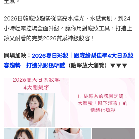
全感。
2026日韓底妝趨勢從高亮水膜光、水感素肌，到24
小時輕霧控場全面升級。讓你用對底妝工具，打造上
鏡又耐看的完美2026質感神級妝容！
同場加映：
2026夏日彩妝｜跟森繪梨佳學4大日系妝
容趨勢　打造光影透明感
（點擊放大瀏覽）▼▼▼