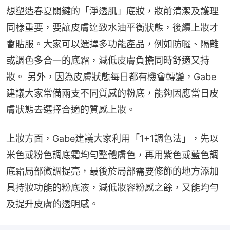
想塑造春夏關鍵的「淨透肌」底妝，妝前清潔及護理
同樣重要，要讓皮膚達致水油平衡狀態，後續上妝才
會貼服。大家可以選擇多功能產品，例如防曬、隔離
或調色多合一的底霜，減低皮膚負擔同時舒適又持
妝。 另外，因為皮膚狀態每日都有機會轉變，Gabe
建議大家常備兩支不同質感的粉底，能夠因應當日皮
膚狀態去選擇合適的質感上妝。
上妝方面，Gabe建議大家利用「1+1調色法」，先以
米色或粉色調底霜均勻整體膚色，再用紫色或藍色調
底霜局部微調提亮，最後於局部需要修飾的地方添加
具持妝功能的粉底液，減低妝容粉感之餘，又能均勻
及提升皮膚的透明感。