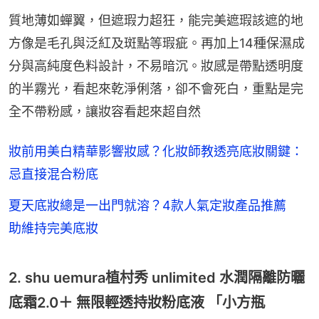
質地薄如蟬翼，但遮瑕力超狂，能完美遮瑕該遮的地
方像是毛孔與泛紅及斑點等瑕疵。再加上14種保濕成
分與高純度色料設計，不易暗沉。妝感是帶點透明度
的半霧光，看起來乾淨俐落，卻不會死白，重點是完
全不帶粉感，讓妝容看起來超自然
妝前用美白精華影響妝感？化妝師教透亮底妝關鍵：
忌直接混合粉底
夏天底妝總是一出門就溶？4款人氣定妝產品推薦
助維持完美底妝
2. shu uemura植村秀 unlimited 水潤隔離防曬
底霜2.0＋ 無限輕透持妝粉底液 「小方瓶