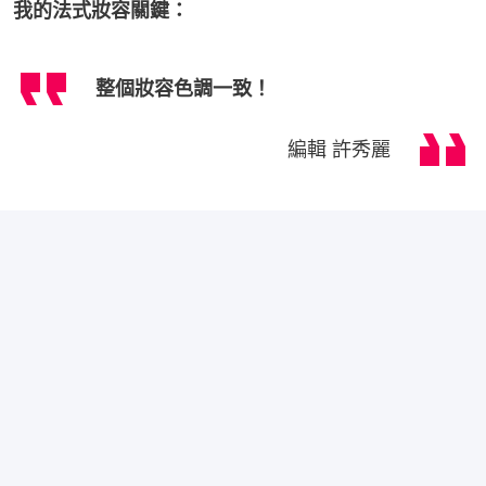
我的法式妝容關鍵：
整個妝容色調一致！
編輯 許秀麗