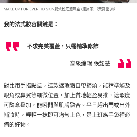
MAKE UP FOR EVER HD SKIN雙效粉底遮瑕霜 (連掃頭)（黃寶瑩 攝）
我的法式妝容關鍵是：
不求完美覆蓋，只需精準修飾
高級編輯 張懿慧
對比用手指點塗，這款遮瑕霜自帶掃頭，能精準觸及
眼角或鼻翼等細微位置，加上質地輕盈易推，遮瑕度
可隨意叠加，能瞬間與肌膚融合。平日趕出門或出外
補妝時，輕輕一抹即可均勻上色，是上班族手袋裡必
備的好物。