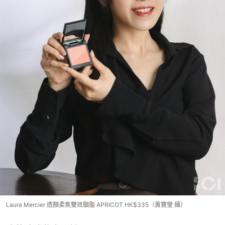
Laura Mercier 透顏柔焦雙效胭脂 APRICOT HK$335（黃寶瑩 攝）