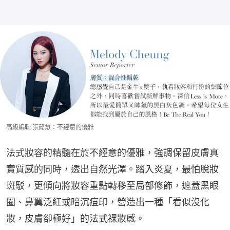
高級編輯 張懿慧：不經意的優雅
法式妝容的精髓在於不經意的優雅，強調保留皮膚真
實質感的同時，透出自然光澤。踏入炎夏，最怕脫妝
斑駁，更傾向將妝容重點轉移至局部修飾，遮蓋黑眼
圈、鼻翼泛紅或暗沉痘印，營造出一種「看似沒化
妝，皮膚卻極好」的法式裸妝感。