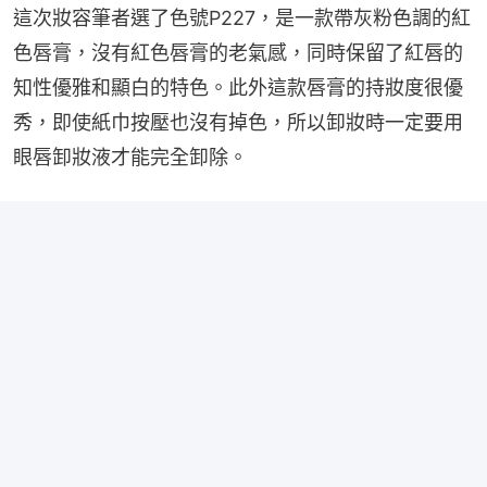
這次妝容筆者選了色號P227，是一款帶灰粉色調的紅
色唇膏，沒有紅色唇膏的老氣感，同時保留了紅唇的
知性優雅和顯白的特色。此外這款唇膏的持妝度很優
秀，即使紙巾按壓也沒有掉色，所以卸妝時一定要用
眼唇卸妝液才能完全卸除。