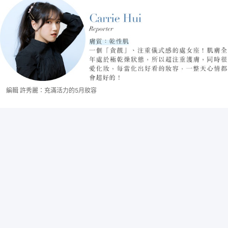
編輯 許秀麗：充滿活力的5月妝容