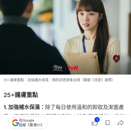
25+護膚重點：加強補水保濕、預防初老跡象出現（韓劇《流星》劇照）
25+護膚重點
1. 加強補水保濕：
除了每日使用溫和的卸妝及潔面產
品，徹底洗淨臉上殘留的彩妝、油脂與污垢外，維持
1
在Google
肌膚的「水油平衡」更是讓膚質健康透亮的關鍵。清
追蹤《香港01》