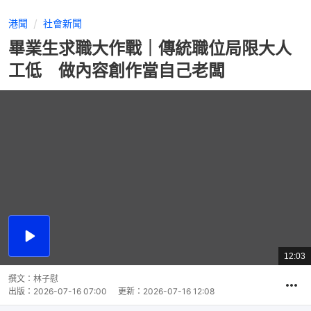
港聞
社會新聞
畢業生求職大作戰｜傳統職位局限大人
工低 做內容創作當自己老闆
播
放
12:03
總
影
共
片
時
撰文：
林子慰
間
出版：
2026-07-16 07:00
更新：
2026-07-16 12:08