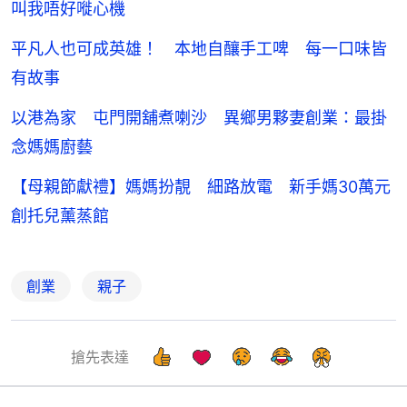
叫我唔好嘥心機
平凡人也可成英雄！ 本地自釀手工啤 每一口味皆
有故事
以港為家 屯門開舖煮喇沙 異鄉男夥妻創業：最掛
念媽媽廚藝
【母親節獻禮】媽媽扮靚 細路放電 新手媽30萬元
創托兒薰蒸館
創業
親子
搶先表達