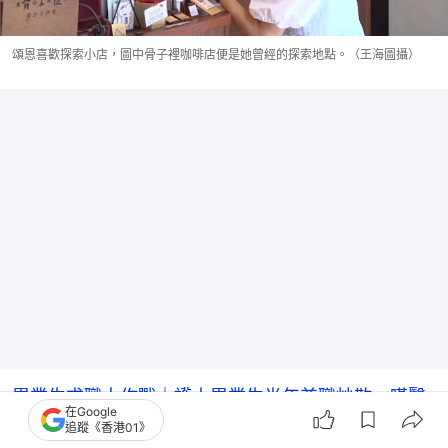
頌恩喜歡探索小店，圖中骨子裡咖啡店便是她曾經的探索地點。（王海圖攝）
畢業生求職大作戰｜護士畢業生半年兼職炒散 嘆醫
在Google
院入行競爭加劇
追蹤《香港01》