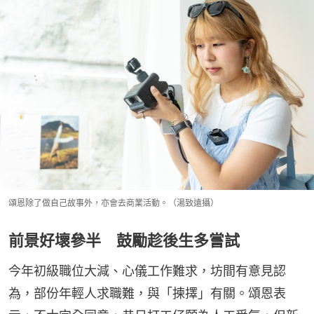
頌恩除了做自己故事外，亦會去商業活動。（湯致遠攝）
前景好壞參半 鼓勵趁後生多嘗試
今年初級職位大減、心儀工作難求，坊間有意見認
為，部份年輕人求職難，與「揀擇」有關。頌恩表