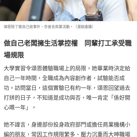
頌恩除了做自己故事外，亦會去商業活動。（湯致遠攝）
做自己老闆擁生活掌控權 同輩打工承受職
場規限
大學實習令頌恩體驗職場上的局限，她畢業時決定給
自己一年時間，全職成為內容創作者，試驗能否成
功。訪問當日，這個實驗已有約一年，頌恩回望過去
打拼的日子，不知道是成功與否，唯一肯定「係好開
心嘅一年」。
她不諱言，身邊部份投身政府部門或擔任商業機構小
編的朋友，常因工作規限繁多、壓力沉重而大呻職場