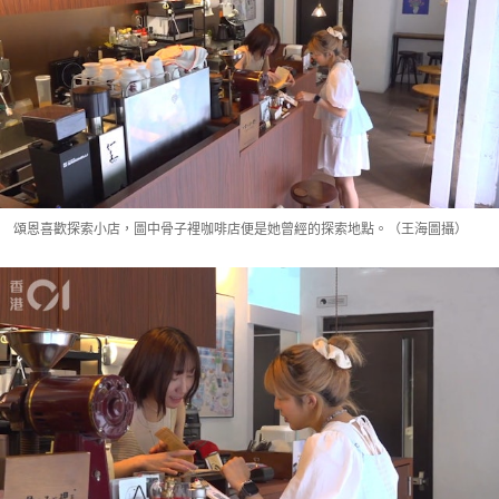
頌恩喜歡探索小店，圖中骨子裡咖啡店便是她曾經的探索地點。（王海圖攝）