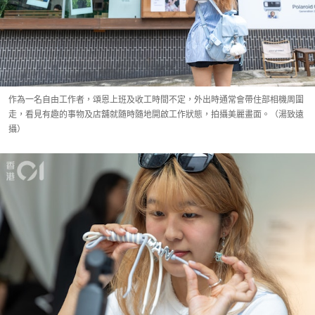
作為一名自由工作者，頌恩上班及收工時間不定，外出時通常會帶住部相機周圍
走，看見有趣的事物及店舖就隨時隨地開啟工作狀態，拍攝美麗畫面。（湯致遠
攝）