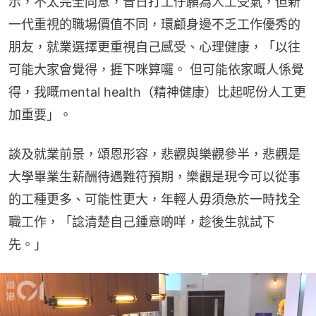
示，不太完全同意，昔日打工仔願為人工受氣，但新
一代重視的職場價值不同，環顧身邊不乏工作優秀的
朋友，就業選擇更重視自己感受、心理健康，「以往
可能大家會覺得，捱下咪算囉。 但可能依家嘅人係覺
得，我嘅mental health（精神健康）比起呢份人工更
加重要」。
談及就業前景，頌恩形容，悲觀與樂觀參半，悲觀是
大學畢業生薪酬待遇難符預期，樂觀是現今可以從事
的工種更多、可能性更大，年輕人毋須急於一時找全
職工作，「諗清楚自己鍾意啲咩，趁後生就試下
先。」