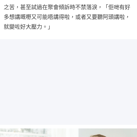
之苦，甚至試過在聚會傾訴時不禁落淚，「佢哋有好
多想講嘅嘢又可能唔講得啦，或者又要聽阿頭講啦，
就變咗好大壓力。」