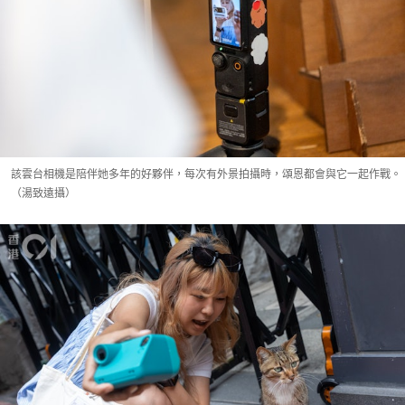
該雲台相機是陪伴她多年的好夥伴，每次有外景拍攝時，頌恩都會與它一起作戰。
（湯致遠攝）