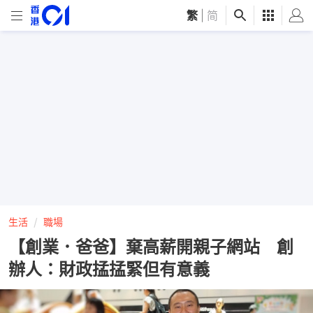
繁
|
简
生活
職場
【創業．爸爸】棄高薪開親子網站 創
辦人：財政掹掹緊但有意義