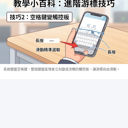
長按鍵盤空格鍵，整個鍵盤區塊會立刻變成流暢的觸控板，讓游標自由滑動。