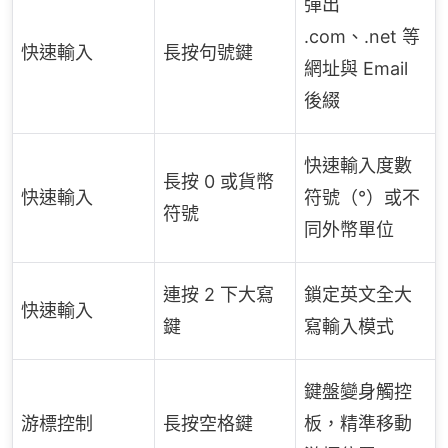
彈出
.com、.net 等
快速輸入
長按句號鍵
網址與 Email
後綴
快速輸入度數
長按 0 或貨幣
快速輸入
符號（°）或不
符號
同外幣單位
連按 2 下大寫
鎖定英文全大
快速輸入
鍵
寫輸入模式
鍵盤變身觸控
游標控制
長按空格鍵
板，精準移動