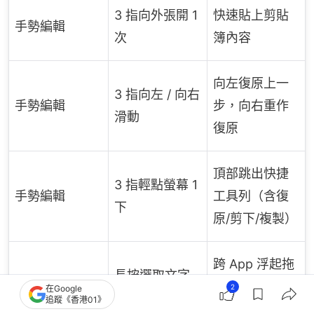
3 指向外張開 1
快速貼上剪貼
手勢編輯
次
簿內容
向左復原上一
3 指向左 / 向右
手勢編輯
步，向右重作
滑動
復原
頂部跳出快捷
3 指輕點螢幕 1
手勢編輯
工具列（含復
下
原/剪下/複製）
跨 App 浮起拖
長按選取文字
快捷工具
曳貼上（原文
2
在Google
直接拖曳
追蹤《香港01》
字保留）