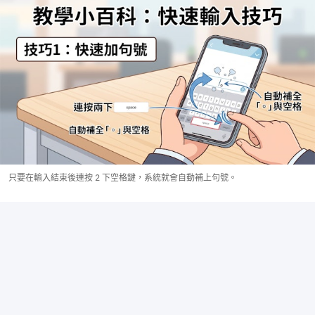
只要在輸入結束後連按 2 下空格鍵，系統就會自動補上句號。