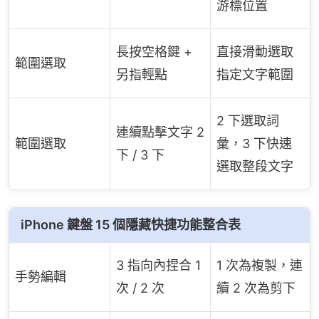
游標位置
長按空格鍵 +
直接滑動選取
範圍選取
另指輕點
指定文字範圍
2 下選取詞
連續點擊文字 2
範圍選取
彙，3 下快速
下 / 3 下
選取整段文字
iPhone 鍵盤 15 個隱藏快捷功能整合表
3 指向內捏合 1
1 次為複製，連
手勢編輯
次 / 2 次
續 2 次為剪下