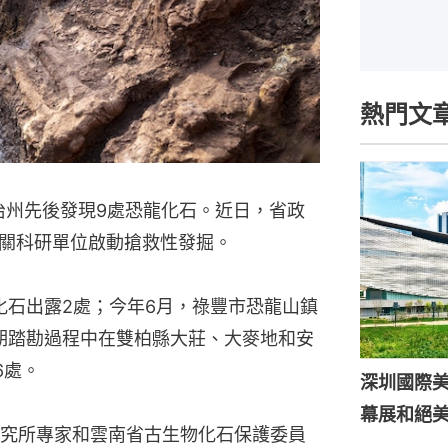
熱門文
治州先後發現9處恐龍化石。近日，省政
關科研單位啟動搶救性發掘。
化石出露2處；今年6月，祿豐市恐龍山鎮
期踏勘過程中在雙柏縣大莊、大麥地和安
6處。
深圳國際
幕展和絕
究所專家和雲南省古生物化石保護委員