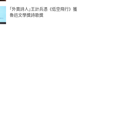
｢外賣詩人｣王計兵憑《低空飛行》獲
魯迅文學獎詩歌獎