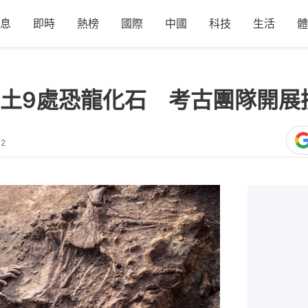
息
即時
熱榜
國際
中國
科技
生活
體
土9處恐龍化石 考古團隊開展
32