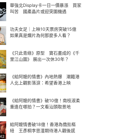
華強北Display卡一日一價暴漲 買家
叫苦 國產晶片或迎突圍機遇
功夫女足｜上映10天票房突破15億
如果真是爛片為何那麼多人看？
《只此青綠》原型 寶石畫成的《千
里江山圖》 展出一次休30年？
《給阿嬤的情書》內地熱爆 潮籍港
人北上觀影落淚：希望香港上映
《給阿嬤的情書》破10億！南枝淑柔
重逢在哪拍？一文看汕頭取景地
給阿嬤情書破18億！香港為僑批樞
紐 王彥桐李思潼期待港人觀後感
:42