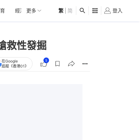
育
經濟
更多
01深圳
繁
觀點
|
简
健康
好食玩飛
登入
女
搶救性發掘
5
在Google
追蹤《香港01》