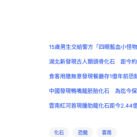
15歲男生交給警方「四眼藍血小怪
湖北新發現古人類頭骨化石 距今約
食客用膳無意發現餐廳存1億年前恐
中國發現鴨嘴龍胚胎化石 為迄今保
雲南紅河首現腫肋龍化石距今2.4
化石
恐龍
雲南