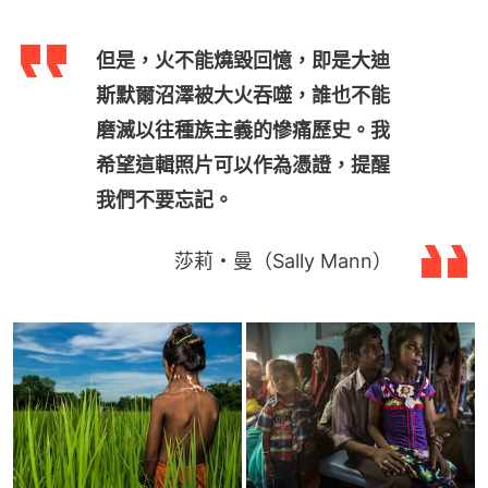
但是，火不能燒毀回憶，即是大迪
斯默爾沼澤被大火吞噬，誰也不能
磨滅以往種族主義的慘痛歷史。我
希望這輯照片可以作為憑證，提醒
我們不要忘記。
莎莉・曼（Sally Mann）