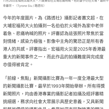
11月26日宏福苑五級大火，71歲黃伯在災場悲痛吶喊，他的妻子仍在火場，最終不
幸離世。（Tyrone Siu / 路透社）
今年的年度圖片，為《路透社》攝影記者蕭文超，在
大埔宏福苑大火拍攝到一名伯伯於火場外為家中老伴
着急、悲痛吶喊的照片。評審認為這張照片聚焦於當
刻情緒，感染力極強。影像中主角的驚恐正是所有香
港人的共感。評審指出，宏福苑火災是2025年香港最
重大的新聞事件之一，而此作品的拍攝難度與完成度
亦值得被肯定。
「前線・焦點」新聞攝影比賽為一年一度全港最大型
的新聞攝影比賽，最早於1993年開始舉辦。所有得獎
新聞照片，均由香港專業的攝影記者拍攝及經評審精
挑細選，務求向社會大眾展示具歷史意義，又具新聞