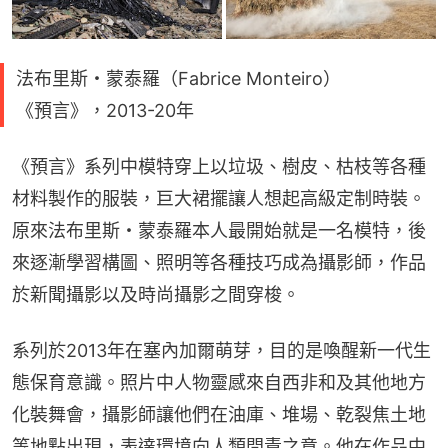
法布里斯・蒙泰羅（Fabrice Monteiro）
《預言》，2013-20年
《預言》系列中模特穿上以垃圾、樹皮、枯枝等各種
材料製作的服裝，巨大裙擺讓人想起高級定制時裝。
原來法布里斯・蒙泰羅本人最開始就是一名模特，後
來逐漸學習構圖、照明等各種技巧成為攝影師，作品
於新聞攝影以及時尚攝影之間穿梭。
系列於2013年在塞內加爾萌芽，目的是喚醒新一代生
態保育意識。照片中人物靈感來自西非和及其他地方
化裝舞會，攝影師讓他們在油庫、堆場、乾裂焦土地
等地點出現，表達環境向人類問責之意。他在作品中