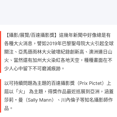
【攝影/展覽/百達攝影獎】這幾年新聞中好像總是有
各種大火消息，譬如2019年巴黎聖母院大火引起全球
關注、亞馬遜雨林大火破壞紀錄創新高、澳洲連日山
火、當然還有加州大火染紅各地天空，種種畫面在不
少人心中留下不可磨滅痕跡。
以可持續問題為主題的百達攝影獎（Prix Pictet）上
屆以「火」 為主題，得獎作品最近巡展到亞洲，涵蓋
莎莉・曼（Sally Mann）、川內倫子等知名攝影師作
品。