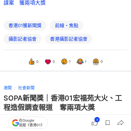
諜案 獲兩項大獎
香港01獲新聞獎
前線・焦點
攝影記者協會
香港攝影記者協會
0
0
1
1
0
港聞
社會新聞
SOPA新聞獎｜香港01宏福苑大火、工
程造假調查報道 奪兩項大獎
4
在Google
追蹤《香港01》