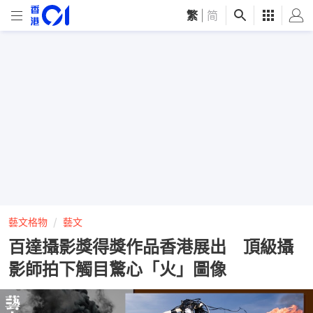
繁
|
简
藝文格物
藝文
百達攝影獎得獎作品香港展出 頂級攝
影師拍下觸目驚心「火」圖像