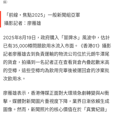
攝）
「前線・焦點2025」一般新聞組亞軍
攝影記者：廖雁雄
2025年8月19日，政府購入「冒牌水」風波中，估計
已有35,000樽問題飲用水流入市面。《香港01》攝影
記者廖雁雄去到負責運輸的物流公司位於元朗牛潭尾
的貨倉，拍攝到一名記者正在查看貨倉內疊起數米高
的空樽，這些空樽均為飲用完畢後被運回倉的涉案批
次飲用水。
廖雁雄表示，香港傳媒正面對大環境急劇轉變與AI衝
擊，媒體對新聞圖片重視度下降，業界日漸依賴生成
圖像。然而，新聞照片的核心價值在於「真實紀錄」