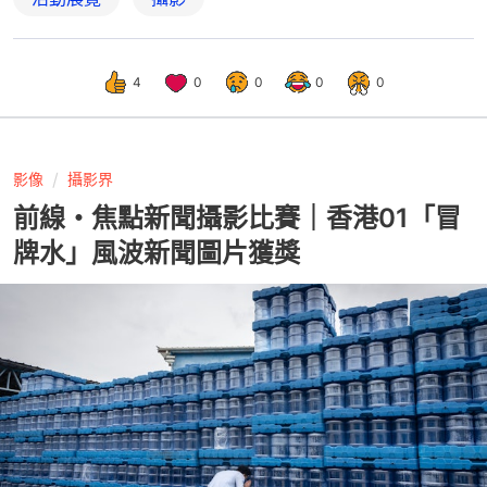
4
0
0
0
0
影像
攝影界
前線・焦點新聞攝影比賽｜香港01「冒
牌水」風波新聞圖片獲獎