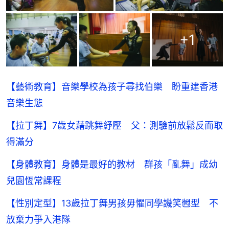
+
1
【藝術教育】音樂學校為孩子尋找伯樂 盼重建香港
音樂生態
【拉丁舞】7歲女藉跳舞紓壓 父：測驗前放鬆反而取
得滿分
【身體教育】身體是最好的教材 群孩「亂舞」成幼
兒園恆常課程
【性別定型】13歲拉丁舞男孩毋懼同學譏笑乸型 不
放棄力爭入港隊