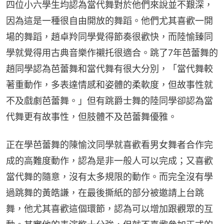
四位小六學生均認為當代舞對於他們來說並不艱深，
因為這是一種很自由開放的舞蹈。他們尤其喜歡一開
場的舞蹈，趙卓羚同學覺得節奏很歡快，而陸愉臻同
學就覺得用古典音樂作襯托很適合。跳了7年芭蕾舞的
趙同學認為芭蕾舞和當代舞有很大分別，「當代舞較
著重動作，多表達情感和姿體的柔軟度，但故事性就
不及戲劇芭蕾舞。」但有跳爵士舞的陸同學卻認為當
代舞更有故事性，但肢體不及芭蕾舞優雅。
正在學芭蕾舞的陳愉汶同學就喜歡看男女舞者合作完
成的高難度動作，認為是非一般人可以完成；又喜歡
當代舞的隨意，沒有太多規限的動作。而完全沒有學
過跳舞的黃皓謙，在最後撕紙的部分被邀請上台跳
舞，他尤其喜歡這個環節，認為可以增加跟觀眾的互