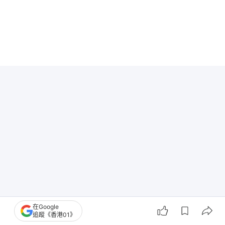
在Google
追蹤《香港01》
校園天地｜胸懷祖國，放眼世界！葉紀南推「世界公