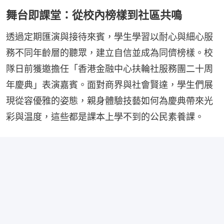
舞台即課堂：從校內榜樣到社區共鳴
透過定期匯演與接待來賓，學生學習以耐心與細心服
務不同年齡層的聽眾，建立自信並成為同儕榜樣。校
隊日前獲邀擔任「香港金融中心扶輪社服務團二十周
年慶典」表演嘉賓。面對商界與社會賢達，學生們展
現從容優雅的姿態，親身體驗技藝如何為慶典帶來光
彩與温度，這些都是課本上學不到的公民素養課。