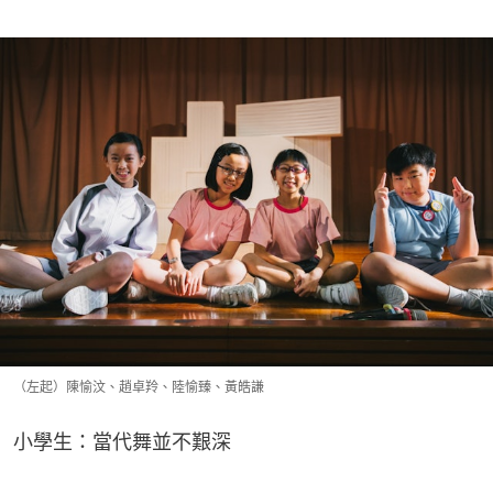
（左起）陳愉汶、趙卓羚、陸愉臻、黃皓謙
小學生：當代舞並不艱深