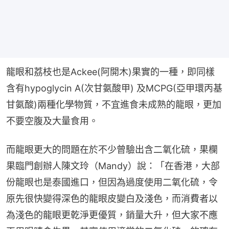
龍眼和荔枝也是Ackee(阿開木)果實的一種，即同樣
含有hypoglycin A(次甘氨酸甲) 及MCPG(亞甲環丙基
甘氨酸)兩種化學物質，不宜進食未成熟的龍眼，更加
不要空腹及大量食用。
而龍眼更大的問題在於不少曾驗出含二氧化硫，果欄
果臨門創辦人陳文玲（Mandy）說：「在香港，大部
份龍眼也是泰國進口，但因為過度使用二氧化硫，令
原先很快變得深色的龍眼皮變白及淺色，而消費者以
為淺色的龍眼更乾淨更優質，銷量大升，但大家不應