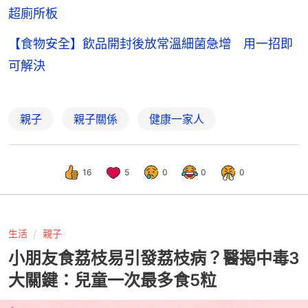
超廁所板
【食物安全】飲品開封後放常溫細菌急增 用一招即
可解決
親子
親子關係
健康一家人
16
5
0
0
0
生活
親子
小朋友食荔枝易引發荔枝病？醫揭中毒3
大關鍵：兒童一次最多食5粒