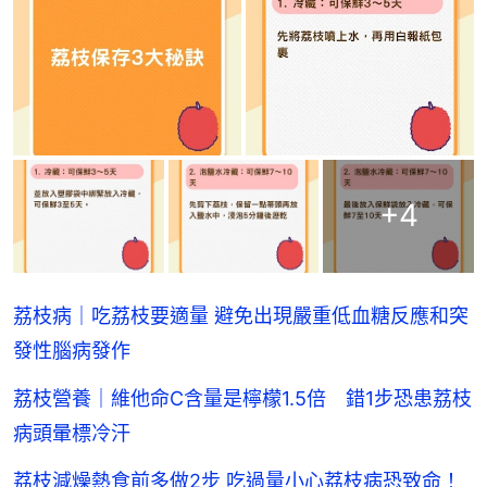
+
4
荔枝病｜吃荔枝要適量 避免出現嚴重低血糖反應和突
發性腦病發作
荔枝營養｜維他命C含量是檸檬1.5倍 錯1步恐患荔枝
病頭暈標冷汗
荔枝減燥熱食前多做2步 吃過量小心荔枝病恐致命！