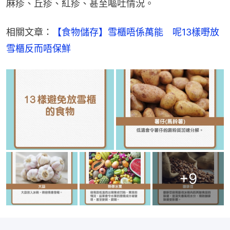
麻疹、丘疹、紅疹、甚至嘔吐情況。
相關文章：
【食物儲存】雪櫃唔係萬能　呢13樣嘢放
雪櫃反而唔保鮮
+
9