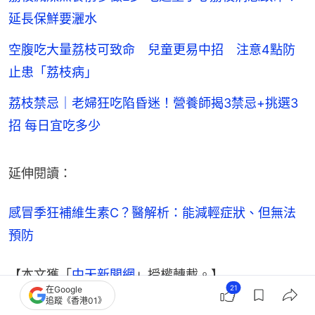
延長保鮮要灑水
空腹吃大量荔枝可致命 兒童更易中招 注意4點防
止患「荔枝病」
荔枝禁忌｜老婦狂吃陷昏迷！營養師揭3禁忌+挑選3
招 每日宜吃多少
延伸閱讀：
感冒季狂補維生素C？醫解析：能減輕症狀、但無法
預防
【本文獲「
中天新聞網
」授權轉載。】
21
在Google
追蹤《香港01》