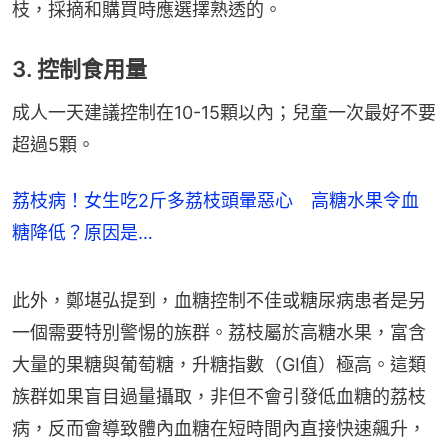
枝，採摘和購買時應選擇熟透的。
​3. 控制食用量
成人一天建議控制在10-15顆以內；兒童一次最好不要
超過5顆。
荔枝病！女生吃2斤多荔枝頭暈惡心 高糖水果令血
糖降低？原因是…
此外，鄭堪弘提到，血糖控制不佳或糖尿病患者是另
一個需要特別警惕的族群。荔枝屬於高糖水果，富含
大量的果糖與葡萄糖，升糖指數（GI值）極高。這類
族群如果盲目過量攝取，非但不會引發低血糖的荔枝
病，反而會導致體內血糖在短時間內直接快速飆升，