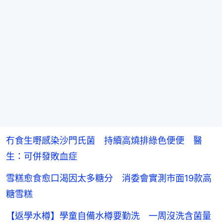
冇食生嘢感染沙門氏菌 持續高燒排綠色便便 醫
生：可併發敗血症
雪糕愈食愈口渴因太多糖分 消委會實測市面19款高
糖雪糕
【返學水樽】學童自備水樽要勤洗 一周沒洗含菌量