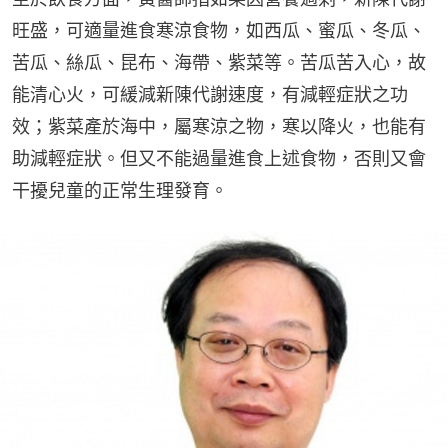
旺盛，可適量進食寒涼食物，如西瓜、蜜瓜、冬瓜、
苦瓜、絲瓜、昆布、海帶、紫菜等。苦瓜苦入心，故
能清心火，可緩減新陳代謝速度，有減輕症狀之功
效；紫菜產於海中，屬寒涼之物，寒以降火，也能有
助減輕症狀。但又不能過量進食上述食物，否則又會
干擾兒童的正常生理發育。