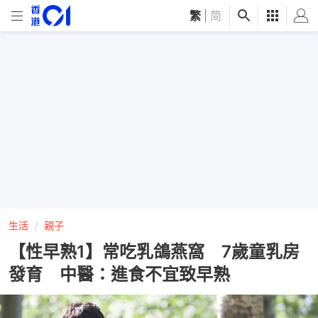
繁
|
简
生活
親子
【性早熟1】常吃乳鴿燕窩 7歲童乳房
發育 中醫：進食不宜致早熟