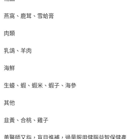
燕窩、鹿茸、雪蛤膏
肉類
乳鴿、羊肉
海鮮
生蠔、蝦、蝦米、蝦子、海參
其他
韭黃、合桃、雞子
黃醫師又指，盲目進補，過量服用健腦益智保健產