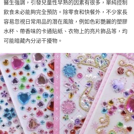
醫生強調，引發兒童性早熟的因素有很多，單純控制
飲食未必能夠完全預防。除零食和快餐外，不少家長
容易忽視日常用品的潛在風險，例如色彩艷麗的塑膠
水杯、帶香味的卡通貼紙、衣物上的亮片飾品等，均
可能暗藏內分泌干擾物。