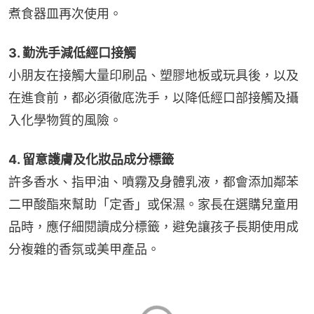
煮食器皿再次使用。
3. 勤洗手減低經口接觸
小朋友在接觸大量印刷品、塑膠地板或玩具後，以及
在進食前，都必須徹底洗手，以降低經口部接觸及攝
入化學物質的風險。
4. 留意護膚及化妝品成分標籤
許多香水、指甲油、噴霧及身體乳液，都會添加鄰苯
二甲酸酯來幫助「定香」或保濕。家長在選購兒童用
品時，應仔細閱讀成分標籤，避免讓孩子長期使用成
分複雜的香氛或美甲產品。