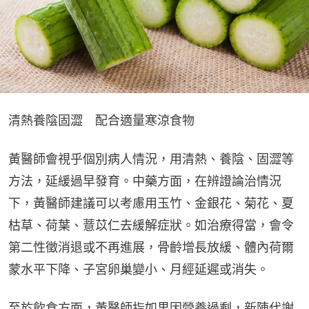
清熱養陰固澀　配合適量寒涼食物
黃醫師會視乎個別病人情況，用清熱、養陰、固澀等
方法，延緩過早發育。中藥方面，在辨證論治情況
下，黃醫師建議可以考慮用玉竹、金銀花、菊花、夏
枯草、荷葉、薏苡仁去緩解症狀。如治療得當，會令
第二性徵消退或不再進展，骨齡增長放緩、體內荷爾
蒙水平下降、子宮卵巢變小、月經延遲或消失。
至於飲食方面，黃醫師指如果因營養過剩，新陳代謝