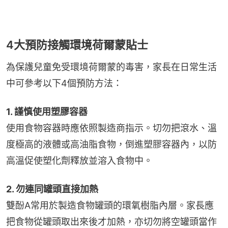
4大預防接觸環境荷爾蒙貼士
為保護兒童免受環境荷爾蒙的毒害，家長在日常生活
中可參考以下4個預防方法：
1. 謹慎使用塑膠容器
使用食物容器時應依照製造商指示。切勿把滾水、溫
度極高的液體或高油脂食物，倒進塑膠容器內，以防
高溫促使塑化劑釋放並溶入食物中。
2. 勿連同罐頭直接加熱
雙酚A常用於製造食物罐頭的環氧樹脂內層。家長應
把食物從罐頭取出來後才加熱，亦切勿將空罐頭當作