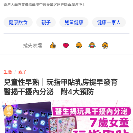
香港大學專業進修學院中醫藥學客席導師黃潤波博士
健康飲食
親子
兒童健康
健康一家人
搶先表達
生活
親子
兒童性早熟｜玩指甲貼乳房提早發育
醫揭干擾內分泌 附4大預防