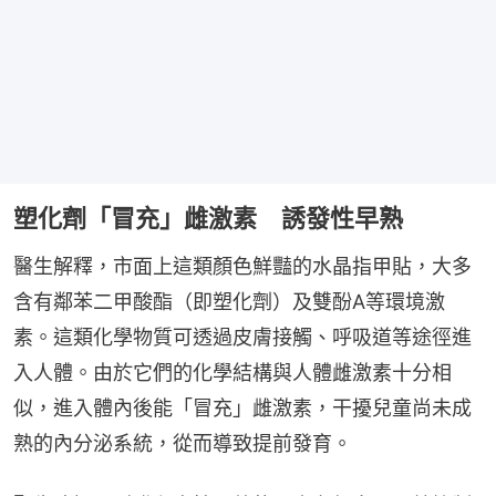
塑化劑「冒充」雌激素 誘發性早熟
醫生解釋，市面上這類顏色鮮豔的水晶指甲貼，大多
含有鄰苯二甲酸酯（即塑化劑）及雙酚A等環境激
素。這類化學物質可透過皮膚接觸、呼吸道等途徑進
入人體。由於它們的化學結構與人體雌激素十分相
似，進入體內後能「冒充」雌激素，干擾兒童尚未成
熟的內分泌系統，從而導致提前發育。