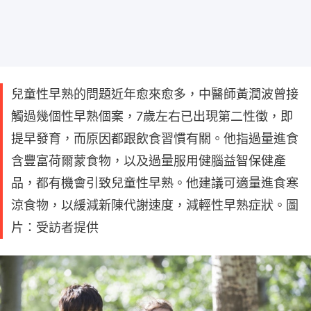
兒童性早熟的問題近年愈來愈多，中醫師黃潤波曾接
觸過幾個性早熟個案，7歲左右已出現第二性徵，即
提早發育，而原因都跟飲食習慣有關。他指過量進食
含豐富荷爾蒙食物，以及過量服用健腦益智保健產
品，都有機會引致兒童性早熟。他建議可適量進食寒
涼食物，以緩減新陳代謝速度，減輕性早熟症狀。圖
片：受訪者提供