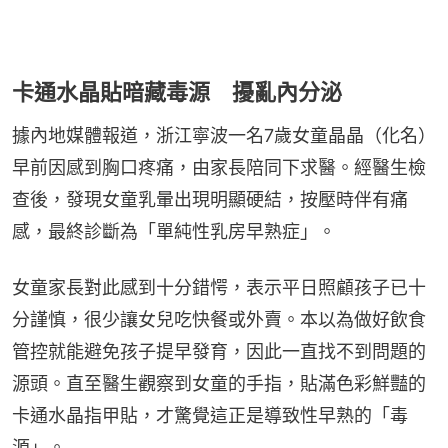
卡通水晶貼暗藏毒源 擾亂內分泌
據內地媒體報道，浙江寧波一名7歲女童晶晶（化名）
早前因感到胸口疼痛，由家長陪同下求醫。經醫生檢
查後，發現女童乳暈出現明顯硬結，按壓時伴有痛
感，最終診斷為「單純性乳房早熟症」。
女童家長對此感到十分錯愕，表示平日照顧孩子已十
分謹慎，很少讓女兒吃快餐或外賣。本以為做好飲食
管控就能避免孩子提早發育，因此一直找不到問題的
源頭。直至醫生觀察到女童的手指，貼滿色彩鮮豔的
卡通水晶指甲貼，才驚覺這正是導致性早熟的「毒
源」。