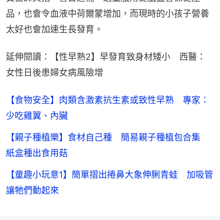
品，也會令血液中荷爾蒙增加，而現時的小孩子營養
太好也會加速生長發育。
延伸閱讀：【性早熟2】早發育致身材矮小　西醫：
女性日後患婦女病風險增
【食物安全】肉類含激素抗生素或致性早熟 專家：
少吃雞翼、內臟
【親子種植樂】食材自己種 簡易親子種植包合集
紙盒種出食用菇
【童趣小玩意1】簡單摺出捲鼻大象伸脷青蛙 加吸管
讓牠們動起來