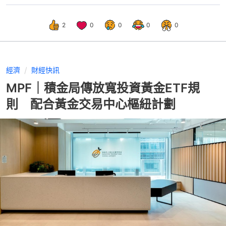
2
0
0
0
0
經濟
財經快訊
MPF｜積金局傳放寬投資黃金ETF規
則 配合黃金交易中心樞紐計劃