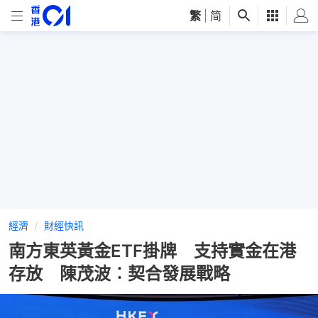
繁
|
简
經濟
財經快訊
南方東英黃金ETF掛牌 支持實金在港
存放 陳茂波︰契合發展戰略