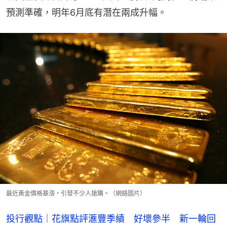
預測準確，明年6月底有潛在兩成升幅。
最近黃金價格暴漲，引發不少人搶購。（網絡圖片）
投行觀點｜花旗點評滙豐季績 好壞參半 新一輪回