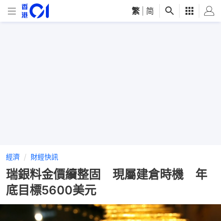
繁
|
简
經濟
財經快訊
瑞銀料金價續整固 現屬建倉時機 年
底目標5600美元