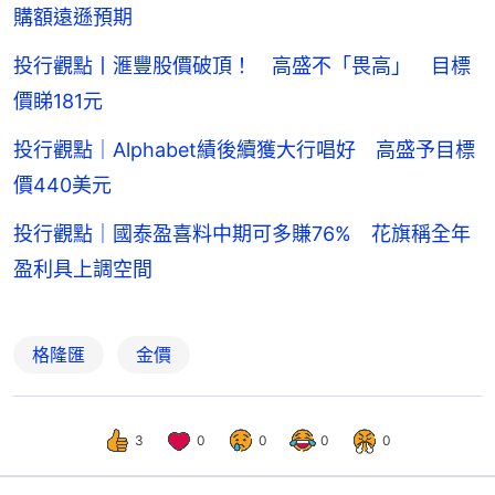
購額遠遜預期
投行觀點丨滙豐股價破頂！ 高盛不「畏高」 目標
價睇181元
投行觀點｜Alphabet績後續獲大行唱好 高盛予目標
價440美元
投行觀點｜國泰盈喜料中期可多賺76% 花旗稱全年
盈利具上調空間
格隆匯
金價
3
0
0
0
0