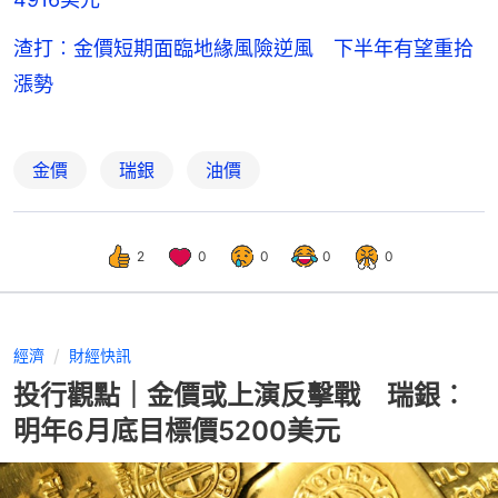
渣打︰金價短期面臨地緣風險逆風 下半年有望重拾
漲勢
金價
瑞銀
油價
2
0
0
0
0
經濟
財經快訊
投行觀點｜金價或上演反擊戰 瑞銀︰
明年6月底目標價5200美元