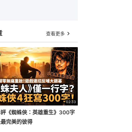
章
查看更多
02:33
評《蜘蛛俠：英雄重生》300字
是最完美的彼得