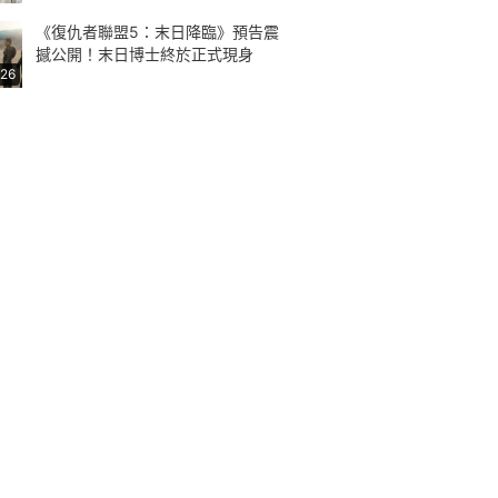
《復仇者聯盟5：末日降臨》預告震
撼公開！末日博士終於正式現身
:26