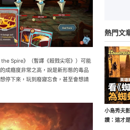
熱門文
the Spire》（暫譯《殺戮尖塔》）可能
的成癮度非常之高，說是新形態的毒品
想停下來，玩到廢寢忘食，甚至會想請
小島秀夫影
讚：這才