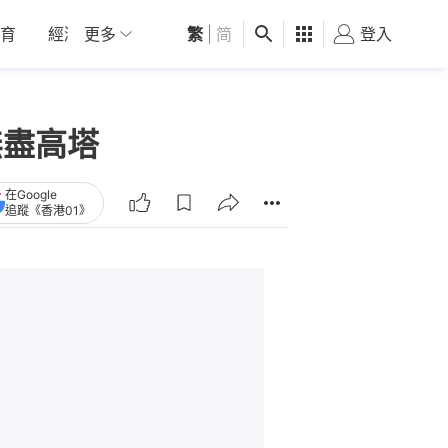
育
經濟
更多
01深圳
繁
觀點
|
简
健康
好食玩飛
登入
女
略無盡高塔
在Google
追蹤《香港01》