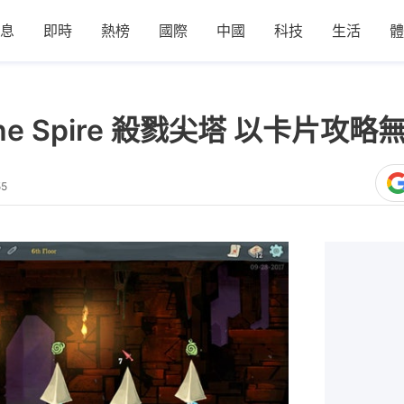
息
即時
熱榜
國際
中國
科技
生活
體
he Spire 殺戮尖塔 以卡片攻
55