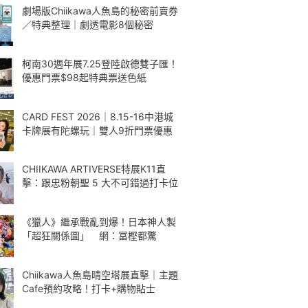
劇場版Chiikawa人魚島的秘密前賣券
／特典整理｜劇透電影8個秘密
柯南30週年展7.25登陸啟德雙子匯！
優惠門票$98起特典票送色紙
CARD FEST 2026｜8.15-16中港城
卡牌展有陀螺玩｜雙人9折門票優惠
CHIIKAWA ARTIVERSE特展K11直
擊：跟忠粉朝聖 5 大不可錯過打卡位
《獵人》繼承戰亂到爆！日本神人製
「超狂關係圖」 網：冨樫都驚
Chiikawa人魚島晴空塔展直擊｜主題
Cafe預約攻略！打卡+購物貼士