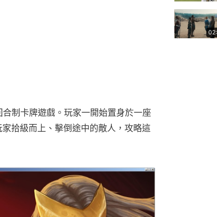
02
人PVE回合制卡牌遊戲。玩家一開始置身於一座
，玩家拾級而上、擊倒途中的敵人，攻略這