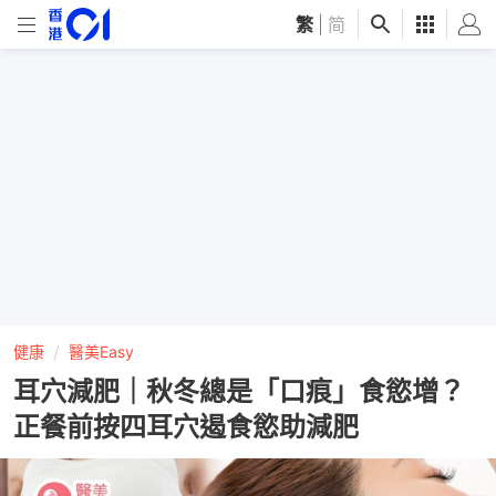
繁
|
简
健康
醫美Easy
耳穴減肥｜秋冬總是「口痕」食慾增？
正餐前按四耳穴遏食慾助減肥