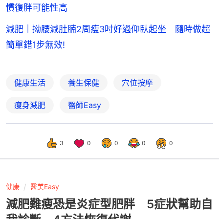
慣復胖可能性高
減肥｜拗腰減肚腩2周瘦3吋好過仰臥起坐 隨時做超
簡單錯1步無效!
健康生活
養生保健
穴位按摩
瘦身減肥
醫師Easy
3
0
0
0
0
健康
醫美Easy
減肥難瘦恐是炎症型肥胖 5症狀幫助自