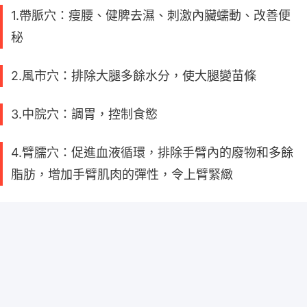
1.帶脈穴：瘦腰、健脾去濕、刺激內臟蠕動、改善便
秘
2.風市穴：排除大腿多餘水分，使大腿變苗條
3.中脘穴：調胃，控制食慾
4.臂臑穴：促進血液循環，排除手臂內的廢物和多餘
脂肪，增加手臂肌肉的彈性，令上臂緊緻