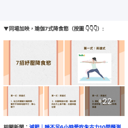
▼同場加映，瑜伽7式降食慾（按圖 👇👇👇）:
+
22
相關新聞：
減肥｜睡不足6小時愛吃朱古力10問題測