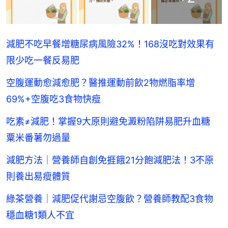
減肥不吃早餐增糖尿病風險32%！168沒吃對效果有
限少吃一餐反易肥
空腹運動愈減愈肥？醫推運動前飲2物燃脂率增
69%+空腹吃3食物快瘦
吃素≠減肥！掌握9大原則避免澱粉陷阱易肥升血糖
粟米番薯勿過量
減肥方法｜營養師自創免捱餓21分飽減肥法！3不原
則養出易瘦體質
綠茶營養｜減肥促代謝忌空腹飲？營養師教配3食物
穩血糖1類人不宜