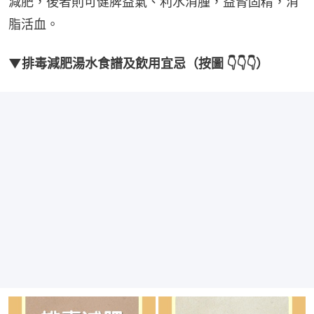
減肥，後者則可健脾益氣、利水消腫，益腎固精，消
脂活血。
▼排毒減肥湯水食譜及飲用宜忌（按圖 👇👇👇）