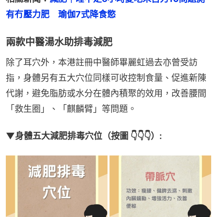
有冇壓力肥　瑜伽7式降食慾
兩款中醫湯水助排毒減肥
除了耳穴外，本港註冊中醫師畢麗虹過去亦曾受訪
指，身體另有五大穴位同樣可收控制食量、促進新陳
代謝，避免脂肪或水分在體內積聚的效用，改善腰間
「救生圈」、「麒麟臂」等問題。
▼身體五大減肥排毒穴位（按圖 👇👇👇）: