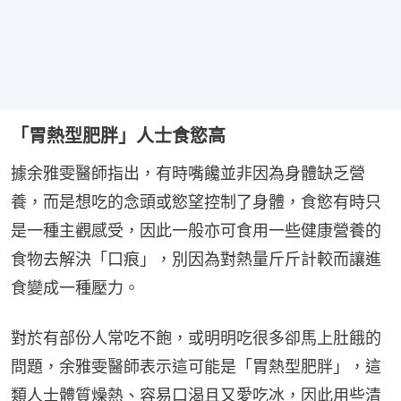
「胃熱型肥胖」人士食慾高
據余雅雯醫師指出，有時嘴饞並非因為身體缺乏營
養，而是想吃的念頭或慾望控制了身體，食慾有時只
是一種主觀感受，因此一般亦可食用一些健康營養的
食物去解決「口痕」，別因為對熱量斤斤計較而讓進
食變成一種壓力。
對於有部份人常吃不飽，或明明吃很多卻馬上肚餓的
問題，余雅雯醫師表示這可能是「胃熱型肥胖」，這
類人士體質燥熱、容易口渴且又愛吃冰，因此用些清