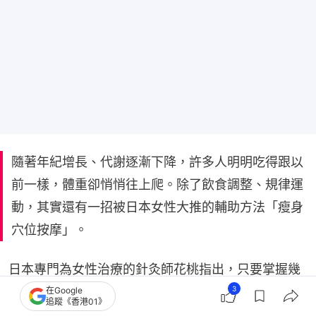
隨著年紀增長、代謝逐漸下降，許多人明明吃得跟以
前一樣，體重卻悄悄往上爬。除了飲食調整、規律運
動，其實還有一招被日本女性大推的輔助方法「瘦身
穴位按摩」。
日本專門為女性治療的針灸師花桃指出，只要掌握幾
個與女性體質密切相關的穴位，不只能改善代謝、減
3
在Google
追蹤《香港01》
少水腫，還能調節荷爾蒙、舒緩更年期症狀，她自己