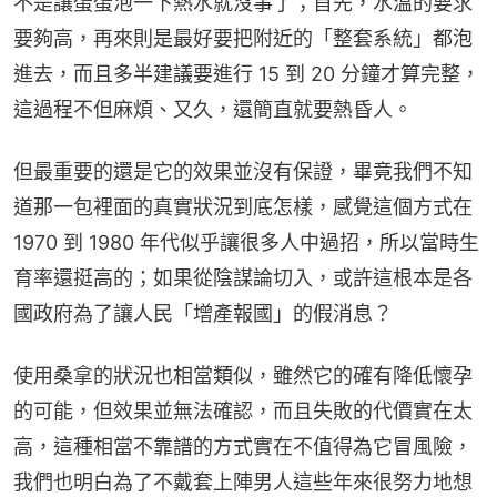
不是讓蛋蛋泡一下熱水就沒事了；首先，水溫的要求
要夠高，再來則是最好要把附近的「整套系統」都泡
進去，而且多半建議要進行 15 到 20 分鐘才算完整，
這過程不但麻煩、又久，還簡直就要熱昏人。
但最重要的還是它的效果並沒有保證，畢竟我們不知
道那一包裡面的真實狀況到底怎樣，感覺這個方式在 
1970 到 1980 年代似乎讓很多人中過招，所以當時生
育率還挺高的；如果從陰謀論切入，或許這根本是各
國政府為了讓人民「增產報國」的假消息？
使用桑拿的狀況也相當類似，雖然它的確有降低懷孕
的可能，但效果並無法確認，而且失敗的代價實在太
高，這種相當不靠譜的方式實在不值得為它冒風險，
我們也明白為了不戴套上陣男人這些年來很努力地想