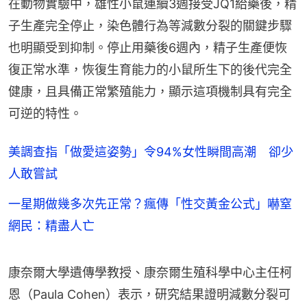
在動物實驗中，雄性小鼠連續3週接受JQ1給藥後，精
子生產完全停止，染色體行為等減數分裂的關鍵步驟
也明顯受到抑制。停止用藥後6週內，精子生產便恢
復正常水準，恢復生育能力的小鼠所生下的後代完全
健康，且具備正常繁殖能力，顯示這項機制具有完全
可逆的特性。
美調查指「做愛這姿勢」令94%女性瞬間高潮 卻少
人敢嘗試
一星期做幾多次先正常？瘋傳「性交黃金公式」嚇窒
網民：精盡人亡
康奈爾大學遺傳學教授、康奈爾生殖科學中心主任柯
恩（Paula Cohen）表示，研究結果證明減數分裂可