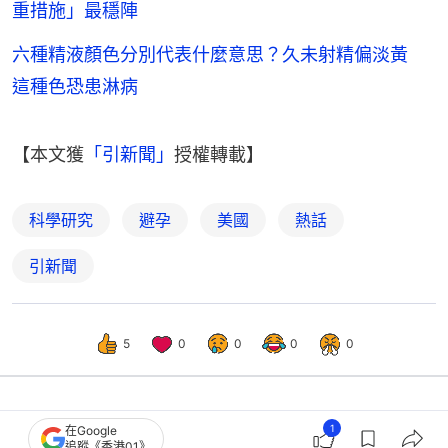
重措施」最穩陣
六種精液顏色分別代表什麼意思？久未射精偏淡黃
這種色恐患淋病
【本文獲
「引新聞」
授權轉載】
科學研究
避孕
美國
熱話
引新聞
5
0
0
0
0
1
在Google
熱話
開罐
追蹤《香港01》