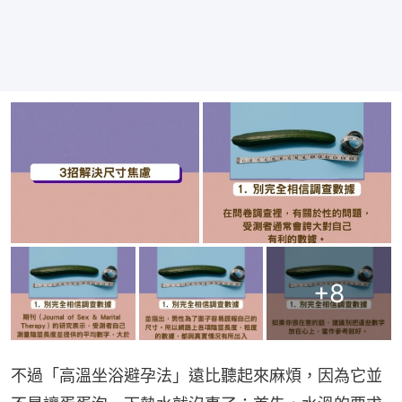
+
8
不過「高溫坐浴避孕法」遠比聽起來麻煩，因為它並