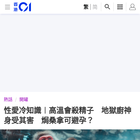
繁
|
简
熱話
開罐
性愛冷知識︱高溫會殺精子 地獄廚神
身受其害 焗桑拿可避孕？