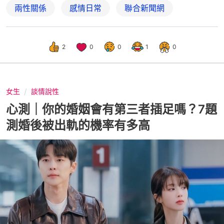
兩性關係
感情日常
聯合新聞網
2
0
0
1
0
女生
談情說性
心測｜你的婚姻會有第三者插足嗎？7題
測婚後被出軌的機率有多高