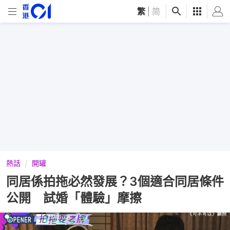
繁
|
简
熱話
開罐
同居係拍拖必然發展？3個適合同居條件
公開 試婚「體驗」摩擦