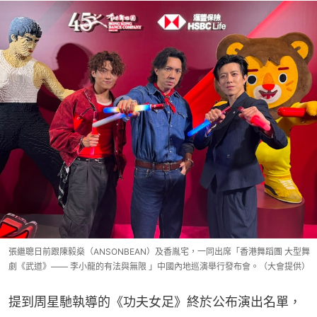
張繼聰日前跟陳毅燊（ANSONBEAN）及香胤宅，一同出席「香港舞蹈團 大型舞
劇《武道》—— 李小龍的有法與無限 」中國內地巡演舉行發布會。（大會提供）
提到周星馳執導的《功夫女足》終於公布演出名單，