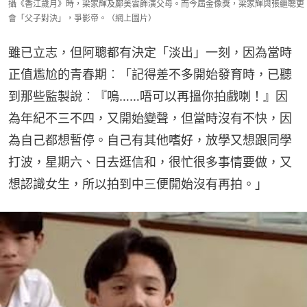
攝《香江歲月》時，梁家輝及鄺美雲飾演父母。而今屆金像獎，梁家輝與張繼聰更
會「父子對決」，爭影帝。（網上圖片）
雖已立志，但阿聰都有決定「淡出」一刻，因為當時
正值尷尬的青春期︰「記得差不多開始發育時，已聽
到那些監製說︰『嗚……唔可以再搵你拍戲喇！』因
為年紀不三不四，又開始變聲，但當時沒有不快，因
為自己都想暫停。自己有其他嗜好，放學又想跟同學
打波，星期六、日去逛信和，很忙很多事情要做，又
想認識女生，所以拍到中三便開始沒有再拍。」