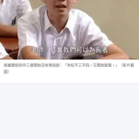
張繼聰拍到中三便開始沒有再拍劇︰「年紀不三不四，又開始變聲。」（影片截
圖）