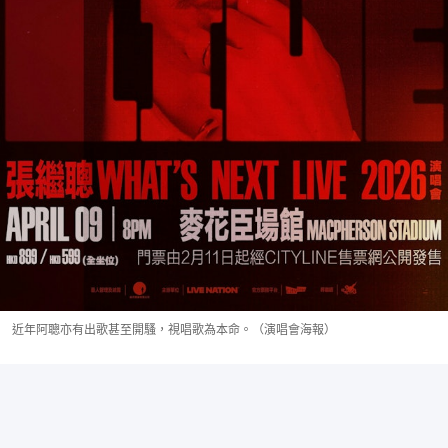
近年阿聰亦有出歌甚至開騷，視唱歌為本命。（演唱會海報）