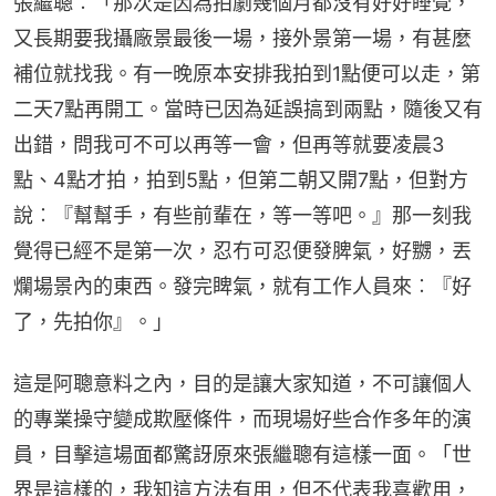
張繼聰︰「那次是因為拍劇幾個月都沒有好好睡覺，
又長期要我攝廠景最後一場，接外景第一場，有甚麼
補位就找我。有一晚原本安排我拍到1點便可以走，第
二天7點再開工。當時已因為延誤搞到兩點，隨後又有
出錯，問我可不可以再等一會，但再等就要凌晨3
點、4點才拍，拍到5點，但第二朝又開7點，但對方
說︰『幫幫手，有些前輩在，等一等吧。』那一刻我
覺得已經不是第一次，忍冇可忍便發脾氣，好嬲，丟
爛場景內的東西。發完睥氣，就有工作人員來︰『好
了，先拍你』。」
這是阿聰意料之內，目的是讓大家知道，不可讓個人
的專業操守變成欺壓條件，而現場好些合作多年的演
員，目擊這場面都驚訝原來張繼聰有這樣一面。「世
界是這樣的，我知這方法有用，但不代表我喜歡用，