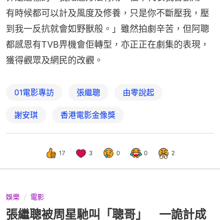
有時候都可以計及風度及修養，只是你不斷壓我，壓
到我一反抗就會如野獸般。」雖然拍劇辛苦，但阿聰
都感恩有TVB畀機會佢轉型，亦正正在劇集的表現，
獲得觀眾及網民的改觀。
01電影專訪
張繼聰
由零說起
謝安琪
香港電影金像獎
17
3
0
0
2
娛樂
電影
張繼聰被周星馳叫「聰哥」 一詭計成