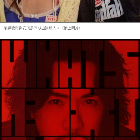
張繼聰與謝安琪是同期出道新人。（網上圖片）