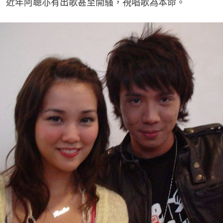
近年阿聰亦有出歌甚至開騷，視唱歌為本命。