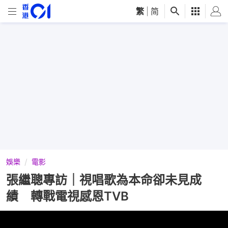
繁
|
简
娛樂
電影
張繼聰專訪｜視唱歌為本命卻未見成
績 轉戰電視感恩TVB