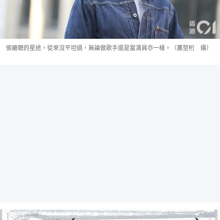
張繼聰的星途，從來沒平坦過，無論做歌手還是當演員亦一樣。（蕭堃桁 攝）