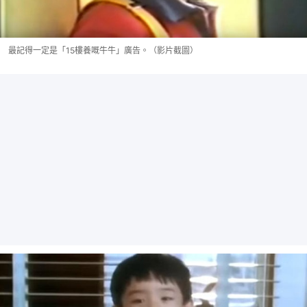
最記得一定是「15樓養嘅牛牛」廣告。（影片截圖）