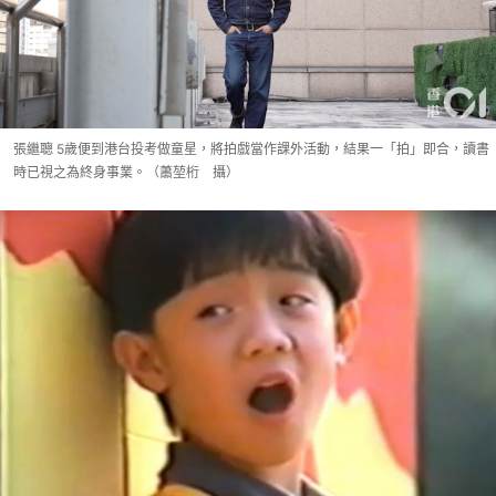
張繼聰 5歲便到港台投考做童星，將拍戲當作課外活動，結果一「拍」即合，讀書
時已視之為終身事業。（蕭堃桁 攝）