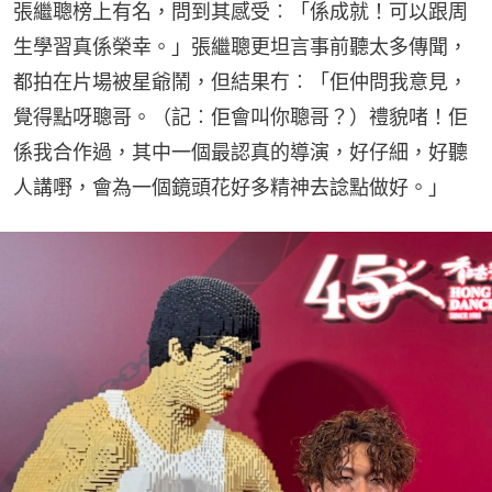
張繼聰榜上有名，問到其感受︰「係成就！可以跟周
生學習真係榮幸。」張繼聰更坦言事前聽太多傳聞，
都拍在片場被星爺鬧，但結果冇︰「佢仲問我意見，
覺得點呀聰哥。（記︰佢會叫你聰哥？）禮貌啫！佢
係我合作過，其中一個最認真的導演，好仔細，好聽
人講嘢，會為一個鏡頭花好多精神去諗點做好。」