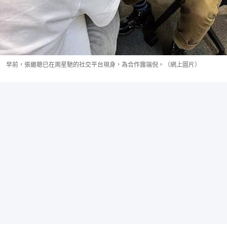
早前，張繼聰已在周星馳的社交平台現身，為合作露端倪。（網上圖片）