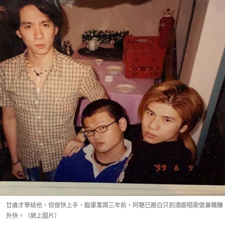
廿歲才學結他，但很快上手，臨畢業兩三年前，阿聰已跟白只到酒廊唱歌做兼職賺
外快。（網上圖片）