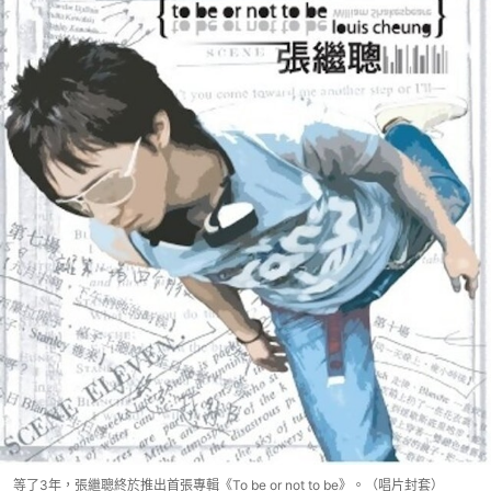
等了3年，張繼聰終於推出首張專輯《To be or not to be》。（唱片封套）