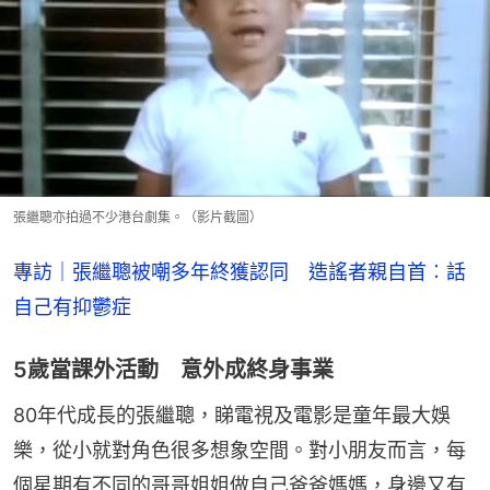
張繼聰亦拍過不少港台劇集。（影片截圖）
專訪｜張繼聰被嘲多年終獲認同　造謠者親自首︰話
自己有抑鬱症
5歲當課外活動 意外成終身事業
80年代成長的張繼聰，睇電視及電影是童年最大娛
樂，從小就對角色很多想象空間。對小朋友而言，每
個星期有不同的哥哥姐姐做自己爸爸媽媽，身邊又有