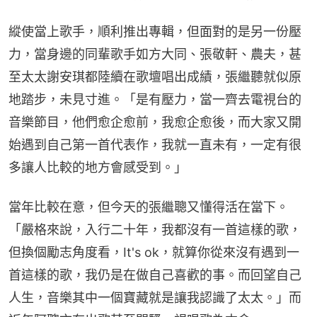
縱使當上歌手，順利推出專輯，但面對的是另一份壓
力，當身邊的同輩歌手如方大同、張敬軒、農夫，甚
至太太謝安琪都陸續在歌壇唱出成績，張繼聽就似原
地踏步，未見寸進。「是有壓力，當一齊去電視台的
音樂節目，他們愈企愈前，我愈企愈後，而大家又開
始遇到自己第一首代表作，我就一直未有，一定有很
多讓人比較的地方會感受到。」
當年比較在意，但今天的張繼聰又懂得活在當下。
「嚴格來說，入行二十年，我都沒有一首這樣的歌，
但換個勵志角度看，It's ok，就算你從來沒有遇到一
首這樣的歌，我仍是在做自己喜歡的事。而回望自己
人生，音樂其中一個寶藏就是讓我認識了太太。」而