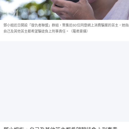
鄧小姐近日開設「復仇者聯盟」群組，聚集近60位同墮網上消費騙案的苦主，她指
自己及其他苦主都希望騙徒負上刑事責任。（羅君豪攝）