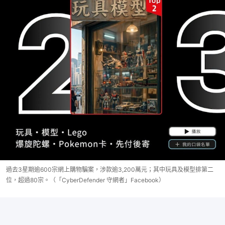
過去3星期逾600宗網上購物騙案，涉款逾3,200萬元；其中玩具及模型排第二
位，超過80宗。（「CyberDefender 守網者」Facebook）