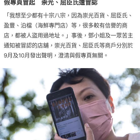
假專頁冒起 崇光、屈臣氏遭冒認
「我想至少都有十宗八宗，因為崇光百貨、屈臣氏、
盈豐、泊檔（海鮮專門店）等，很多較有信譽的商
店，都被人盜用過地址。」事後，鄧小姐及一眾苦主
通知被冒認的店舖，崇光百貨、屈臣氏等商戶分別於
9月及10月發出聲明，澄清與假專頁無關。