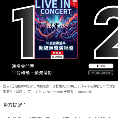
過去3星期逾600宗網上購物騙案，涉款逾3,200萬元；其中涉及演唱會門票的騙
案居首，超過170宗。（「CyberDefender 守網者」Facebook）
警方提醒：