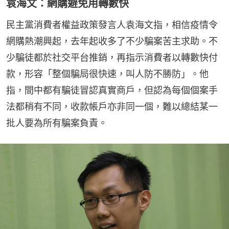
袁海文：網購避免用轉數快
民主黨消費者權益政策發言人袁海文指，相信疫情令
網購熱潮興起，去年起收多了不少騙案苦主求助。不
少騙徒都於社交平台推銷，再指示消費者以轉數快付
款，形容「整個騙局很快速，叫人防不勝防」。他
指，間中都有騙徒冒認真實商戶，但認為每個個案手
法都稍有不同，收款帳戶亦非同一個，難以總結某一
批人要為所有騙案負責。