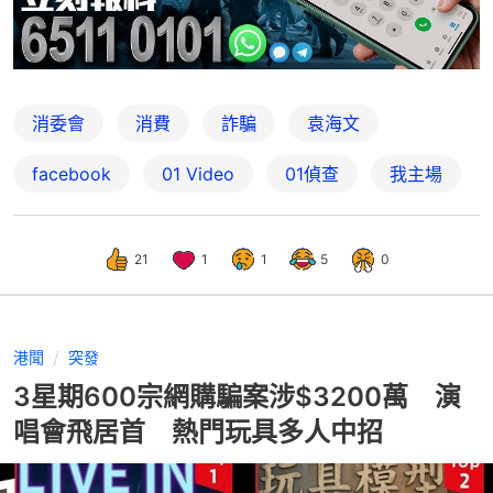
消委會
消費
詐騙
袁海文
facebook
01 Video
01偵查
我主場
21
1
1
5
0
港聞
突發
3星期600宗網購騙案涉$3200萬 演
唱會飛居首 熱門玩具多人中招