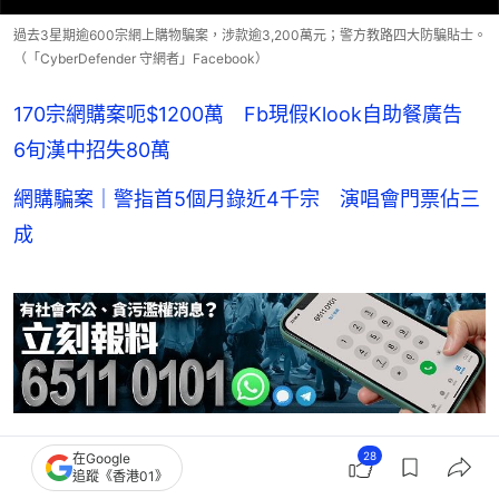
過去3星期逾600宗網上購物騙案，涉款逾3,200萬元；警方教路四大防騙貼士。
（「CyberDefender 守網者」Facebook）
170宗網購案呃$1200萬 Fb現假Klook自助餐廣告
6旬漢中招失80萬
網購騙案｜警指首5個月錄近4千宗 演唱會門票佔三
成
28
在Google
突發
詐騙
電信詐騙
反詐騙協調中心
追蹤《香港01》