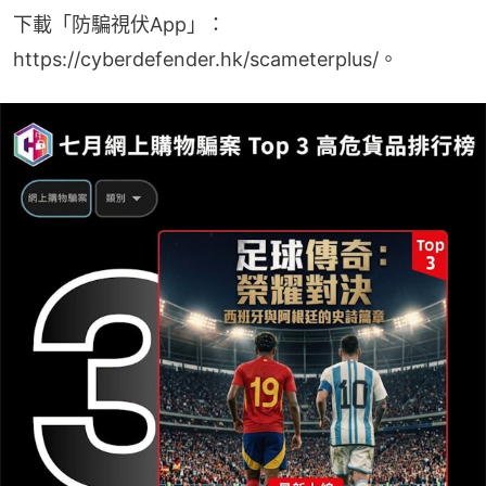
下載「防騙視伏App」：
https://cyberdefender.hk/scameterplus/。