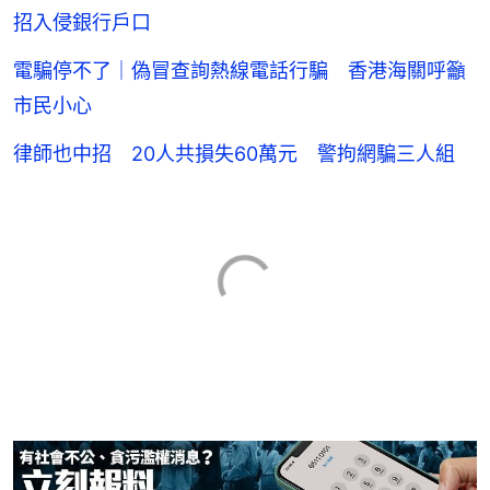
招入侵銀行戶口
電騙停不了｜偽冒查詢熱線電話行騙 香港海關呼籲
市民小心
律師也中招 20人共損失60萬元 警拘網騙三人組