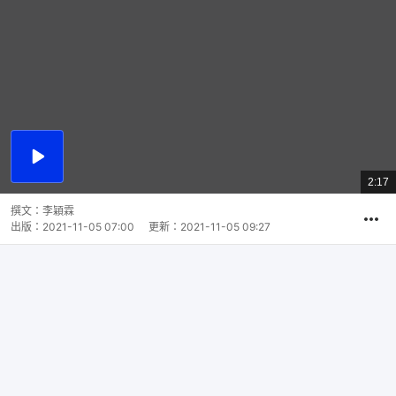
播
放
2:17
總
影
共
片
時
撰文：
李穎霖
間
出版：
2021-11-05 07:00
更新：
2021-11-05 09:27