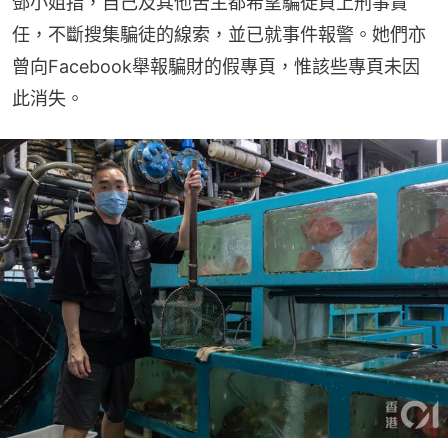
鄧小姐指，自己及其他苦主都希望騙徒負上刑事責
任，不斷搜集騙徒的線索，並已就事件報警。她們亦
曾向Facebook舉報騙財的假專頁，惟該些專頁未因
此消失。