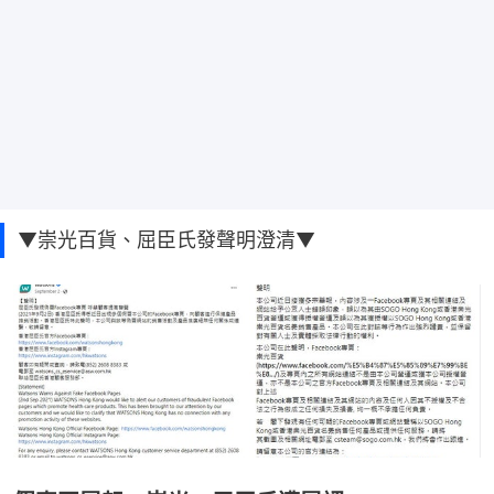
▼崇光百貨、屈臣氏發聲明澄清▼