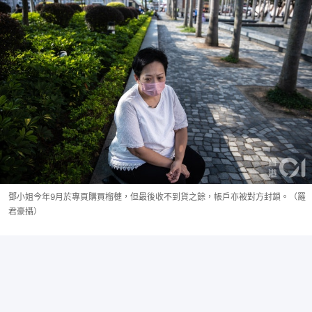
鄧小姐今年9月於專頁購買榴槤，但最後收不到貨之餘，帳戶亦被對方封鎖。（羅
君豪攝）