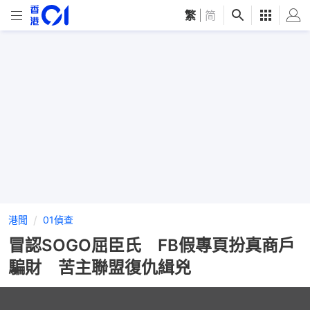
繁
|
简
港聞
01偵查
冒認SOGO屈臣氏 FB假專頁扮真商戶
騙財 苦主聯盟復仇緝兇