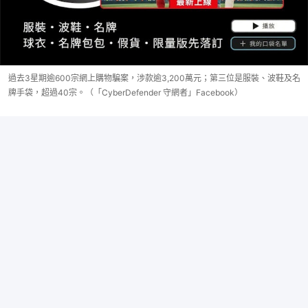
過去3星期逾600宗網上購物騙案，涉款逾3,200萬元；第三位是服裝、波鞋及名
牌手袋，超過40宗。（「CyberDefender 守網者」Facebook）