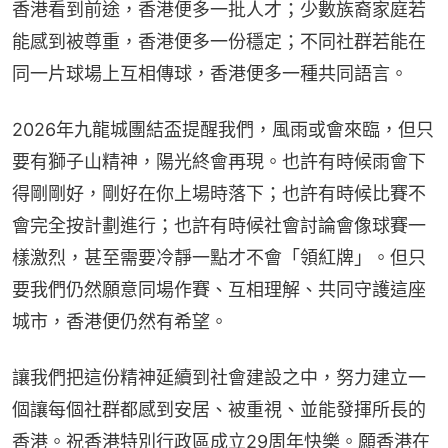
香港看到前途，香港便多一批人才；少數族裔家庭若
能感到被尊重，香港便多一份穩定；不同社群若能在
同一片球場上互相傳球，香港便多一種共同語言。
2026年九龍城團結盃提醒我們，風雨或會來臨，但只
要有獅子山精神，陽光終會再現。也許有時候雨會下
得剛剛好，剛好在你上場時落下；也許有時候比賽不
會完全按計劃進行；也許有時候社會討論會像球賽一
樣激烈，甚至需要冷靜一點才不會「領紅牌」。但只
要我們仍然願意同場作賽、互相理解、共同守護這座
城市，香港便仍然有希望。
讓我們把這份精神延續到社會建設之中，努力建立一
個讓每個社群都感到安居、被重視、並能發揮所長的
香港。祝香港特別行政區成立29周年快樂。願香港在