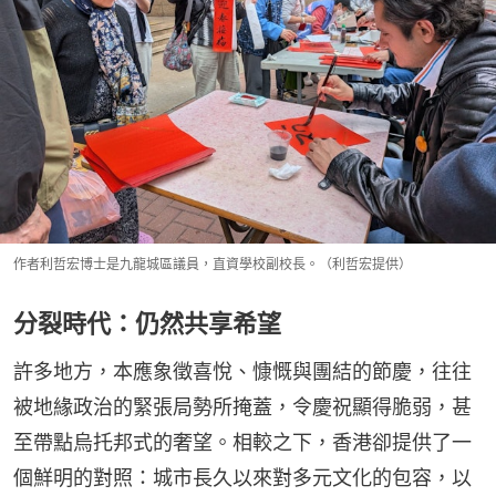
作者利哲宏博士是九龍城區議員，直資學校副校長。（利哲宏提供）
分裂時代：仍然共享希望
許多地方，本應象徵喜悅、慷慨與團結的節慶，往往
被地緣政治的緊張局勢所掩蓋，令慶祝顯得脆弱，甚
至帶點烏托邦式的奢望。相較之下，香港卻提供了一
個鮮明的對照：城市長久以來對多元文化的包容，以