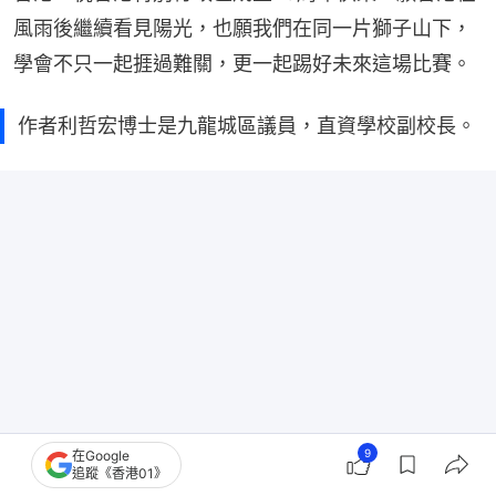
風雨後繼續看見陽光，也願我們在同一片獅子山下，
學會不只一起捱過難關，更一起踢好未來這場比賽。
作者利哲宏博士是九龍城區議員，直資學校副校長。
9
在Google
追蹤《香港01》
文章僅屬作者意見，不代表香港01立場。