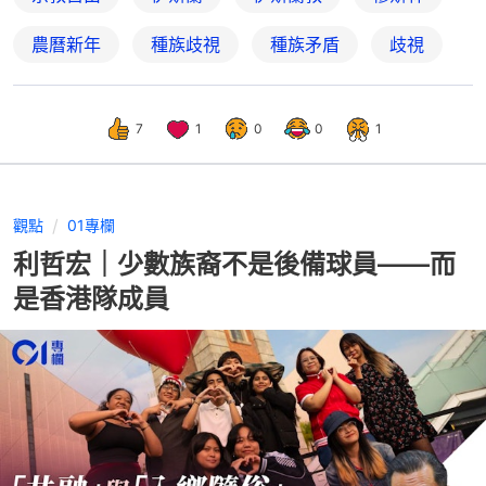
農曆新年
種族歧視
種族矛盾
歧視
7
1
0
0
1
觀點
01專欄
利哲宏｜少數族裔不是後備球員——而
是香港隊成員