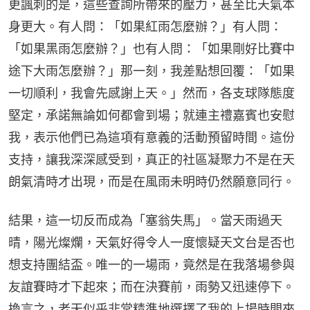
更諷刺的是，這些查詢所帶來的壓力，甚至比天氣本
身更大。有人問：「如果紅雨怎麼辦？」有人問：
「如果黑雨怎麼辦？」也有人問：「如果剛好比賽中
途下大雨怎麼辦？」那一刻，我差點想回覆：「如果
一切順利，我會先感謝上天。」然而，各支球隊態度
堅定，承諾無論如何都會到場；就連主禮嘉賓也安慰
我，表示他們已為這項有意義的活動預留時間。這份
支持，讓我深深感受到，真正的社區凝聚力不是在天
朗氣清時才出現，而是在風雨未明時仍然願意同行。
結果，這一切反而成為「塞翁失馬」。當天雨過天
晴，陽光燦爛，天氣好得令人一度懷疑天文台是否也
想支持團結盃。唯一的一場雨，竟然是在我落場參與
友誼賽時才下起來；而在決賽前，雨勢又迅速停下。
換言之，老天似乎非常精準地選擇了我的上場時間來