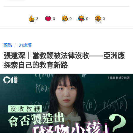
3
0
0
0
0
觀點
01論壇
張遠深｜當教鞭被法律沒收——亞洲應
探索自己的教育新路