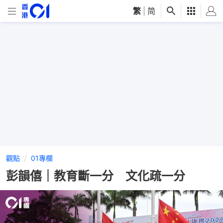
繁
|
简
觀點
01專欄
彭韻僖｜教育斷一分 文化疏一分