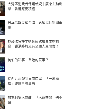
大灣區消費者保護新規｜廣東主動出
擊 香港應更積極
日本情報集權掛牌 必須揭批軍國重
現
抄襲法官提早退休醉駕議員主動請
辭 香港終於又有公職人員問責了
何伯的私事 香港的家事？
從西九高鐵到皇崗口岸 「一地兩
檢」終於自證清白
放寬狗隻入食肆 「人寵共融」殊不
易