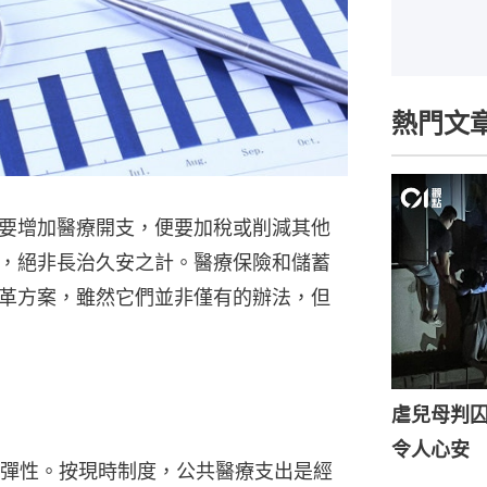
熱門文
要增加醫療開支，便要加稅或削減其他
，絕非長治久安之計。醫療保險和儲蓄
革方案，雖然它們並非僅有的辦法，但
虐兒母判囚
令人心安
彈性。按現時制度，公共醫療支出是經