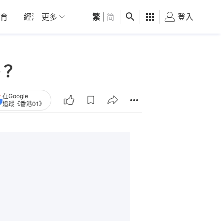
育
經濟
更多
01深圳
繁
觀點
|
简
健康
好食玩飛
登入
女
？
在Google
追蹤《香港01》