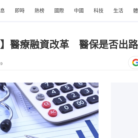
息
即時
熱榜
國際
中國
科技
生活
體
】醫療融資改革 醫保是否出路
29