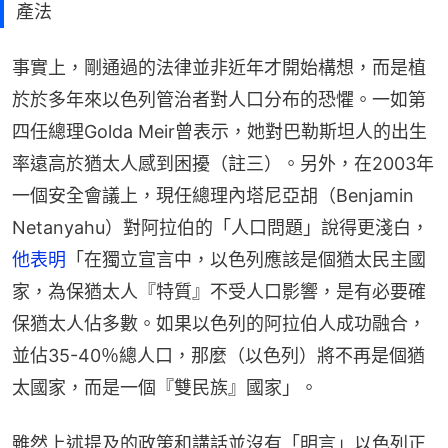
產法
事實上，剛通過的法律並非近年才開始構想，而是植
於於多年來以色列管治者對人口分布的恐懼。一如第
四任總理Golda Meir曾表示，她對巴勒斯坦人的出生
率遠高於猶太人感到困擾（註三）。另外，在2003年
一個安全會議上，現任總理內塔尼亞胡（Benjamin 
Netanyahu）對阿拉伯的「人口問題」說得更淺白，
他表明
「在獨立宣言中，以色列應該是個猶太民主國
家，為保猶太人『特質』不受人口影響，是有必要確
保猶太人佔多數。如果以色列的阿拉伯人成功融合，
並佔35-40％總人口，那麼（以色列）將不再是個猶
太國家，而是一個『雙民族』國家」。
雖然上述提及的政策和講話並沒有「明言」以色列正