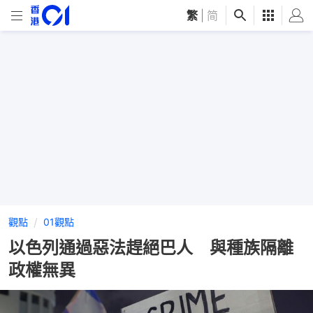
繁
|
简
觀點
01觀點
以色列通過惡法趕絕巴人 與種族隔離
政權無異