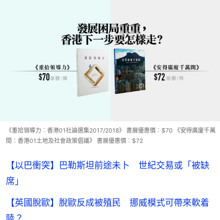
《重拾領導力︰香港01社論選集2017/2018》 書展優惠價︰$70 《安得廣廈千萬
間︰香港01土地及社會政策倡議》 書展優惠價︰$72
【以巴衝突】巴勒斯坦前途未卜 世紀交易或「被缺
席」
【英國脫歐】脫歐反成被殖民 挪威模式可帶來軟着
陸？