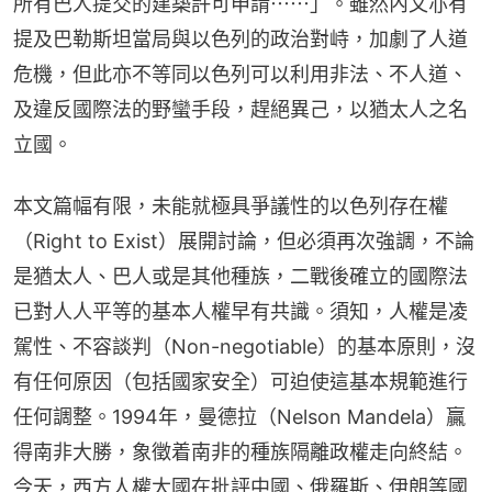
所有巴人提交的建築許可申請⋯⋯」。雖然內文亦有
提及巴勒斯坦當局與以色列的政治對峙，加劇了人道
危機，但此亦不等同以色列可以利用非法、不人道、
及違反國際法的野蠻手段，趕絕異己，以猶太人之名
立國。
本文篇幅有限，未能就極具爭議性的以色列存在權
（Right to Exist）展開討論，但必須再次強調，不論
是猶太人、巴人或是其他種族，二戰後確立的國際法
已對人人平等的基本人權早有共識。須知，人權是凌
駕性、不容談判（Non-negotiable）的基本原則，沒
有任何原因（包括國家安全）可迫使這基本規範進行
任何調整。1994年，曼德拉（Nelson Mandela）贏
得南非大勝，象徵着南非的種族隔離政權走向終結。
今天，西方人權大國在批評中國、俄羅斯、伊朗等國