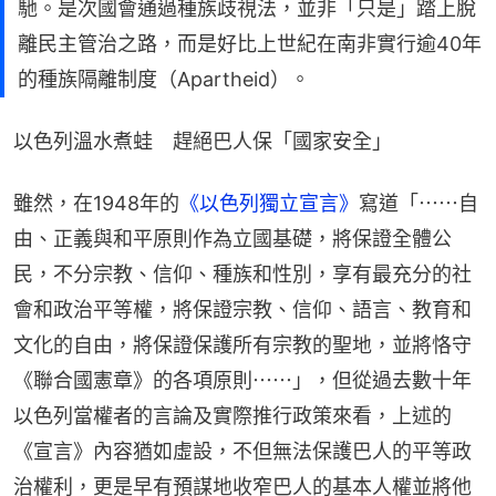
馳。是次國會通過種族歧視法，並非「只是」踏上脫
離民主管治之路，而是好比上世紀在南非實行逾40年
的種族隔離制度（Apartheid）。
以色列溫水煮蛙　趕絕巴人保「國家安全」
雖然，在1948年的
《以色列獨立宣言》
寫道「⋯⋯自
由、正義與和平原則作為立國基礎，將保證全體公
民，不分宗教、信仰、種族和性別，享有最充分的社
會和政治平等權，將保證宗教、信仰、語言、教育和
文化的自由，將保證保護所有宗教的聖地，並將恪守
《聯合國憲章》的各項原則⋯⋯」，但從過去數十年
以色列當權者的言論及實際推行政策來看，上述的
《宣言》內容猶如虛設，不但無法保護巴人的平等政
治權利，更是早有預謀地收窄巴人的基本人權並將他