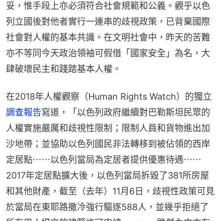
妥，惟手段上亦必須符合社會規範和公義。觀乎以色
列立國後對他者實行一連串的歧視政策，已背棄國際
社會對人權的基本共識。在文明社會中，昨天的苦難
亦不等同今天政治領袖可假借「國家安全」為名，大
肆破壞民主和踐踏基本人權。
在2018年人權觀察（Human Rights Watch）的獨立
調查報告
寫道，「以色列政府繼續對巴勒斯坦民眾的
人權實施嚴厲和歧視性限制；限制人員和貨物進出加
沙地帶；並協助以色列國民非法轉移到被佔領的西岸
定居點⋯⋯以色列當局為定居者提供優惠待遇⋯⋯
2017年定居點擴大後，以色列當局拆毀了381所房屋
和其他財產，截至（去年）11月6日，歧視性政策可見
於當局在東耶路撒冷強行驅逐588人，並幾乎拒絕了